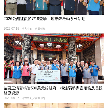
2026公館紅棗節7/18登場 鍾東錦啟動系列活動
2026-07-15
地方中心／苗栗報導
苗栗玉清宮捐贈500萬元給縣府 挹注弱勢家庭服務及長照
醫療資源
2026-08-07
地方中心／苗栗報導