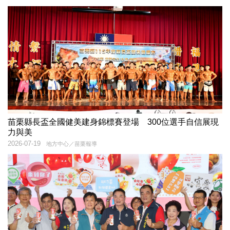
苗栗縣長盃全國健美建身錦標賽登場 300位選手自信展現
力與美
2026-07-19
地方中心／苗栗報導