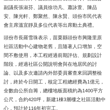
副議長張淑芬、議員徐功凡、蕭詠萱、陳品
安、陳光軒、鄭聚然、陳永賢、頭份市民代表
會主席溫宜靜及多位代表等出席動土典禮。
頭份市長羅雪珠表示，苗栗縣頭份市興隆里原
社區活動中心建物老舊，且隨著人口增加，空
間不敷使用，本工程經過前期評估、規劃設計
階段，經過社區公開說明會與在地居民的討
論、以及多次邀請內外部委員審查來回調整檢
討，終於今日開工，核定工程總經費為1億元，
全數由公所自籌，總樓地板面積約為1400平方
公尺，合約420坪，新建1棟3層樓之社區活動中
心，預計於116年初完工。