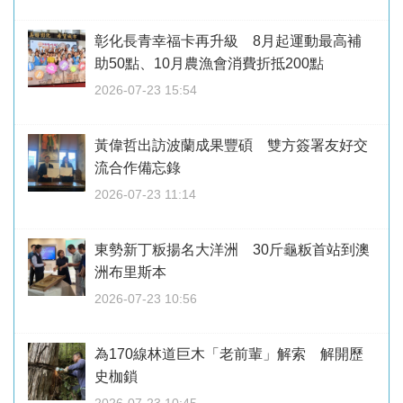
彰化長青幸福卡再升級 8月起運動最高補
助50點、10月農漁會消費折抵200點
2026-07-23 15:54
黃偉哲出訪波蘭成果豐碩 雙方簽署友好交
流合作備忘錄
2026-07-23 11:14
東勢新丁粄揚名大洋洲 30斤龜粄首站到澳
洲布里斯本
2026-07-23 10:56
為170線林道巨木「老前輩」解索 解開歷
史枷鎖
2026-07-23 10:45