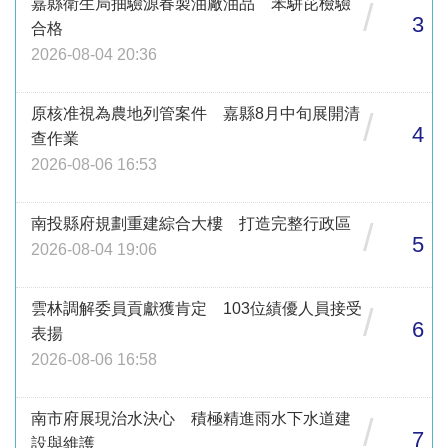
嘉縣衛生局抽驗源春製油廠油品 苯駢芘檢驗
/
3
合格
2026-08-04 20:36
原核准視為農地列管案件 嘉縣8月中旬展開清
/
4
查作業
2026-08-06 16:53
南投縣府規劃重建綜合大樓 打造完整行政區
/
5
2026-08-04 19:06
雲林調解委員貢獻獲肯定 103位績優人員接受
/
6
表揚
2026-08-06 16:58
南市府展現治水決心 積極精進雨水下水道建
/
7
設與維護