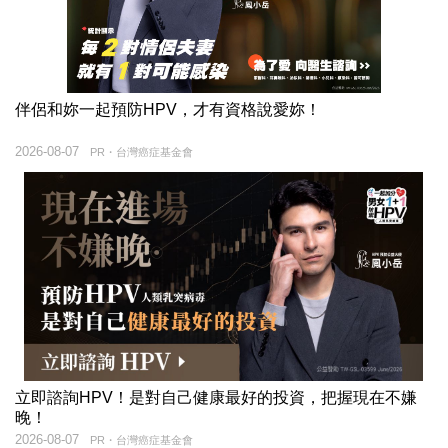
伴侶和妳一起預防HPV，才有資格說愛妳！
2026-08-07
PR・台灣癌症基金會
立即諮詢HPV！是對自己健康最好的投資，把握現在不嫌
晚！
2026-08-07
PR・台灣癌症基金會