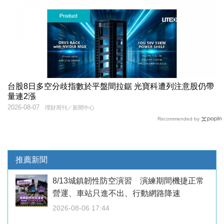
台股8日多空分歧指數於平盤間拉鋸 光寶科遭列注意股仍帶
量連2漲
2026-08-07
理財周刊／新聞中心
Recommended by
推薦新聞
8/13城鎮韌性防空演習 演練期間機捷正常
營運、車站只進不出、行動網路降速
2026-08-06 17:44