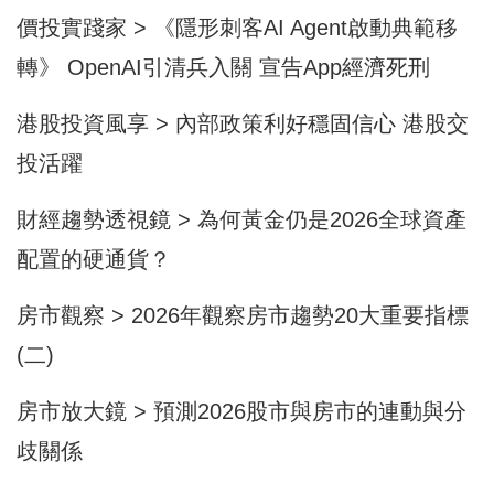
價投實踐家 > 《隱形刺客AI Agent啟動典範移
轉》 OpenAI引清兵入關 宣告App經濟死刑
港股投資風享 > 內部政策利好穩固信心 港股交
投活躍
財經趨勢透視鏡 > 為何黃金仍是2026全球資產
配置的硬通貨？
房市觀察 > 2026年觀察房市趨勢20大重要指標
(二)
房市放大鏡 > 預測2026股市與房市的連動與分
歧關係