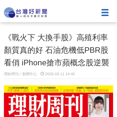
《戰火下 大換手股》高殖利率
顏質真的好 石油危機低PBR股
看俏 iPhone搶市蘋概念股逆襲
理財周刊／新聞中心
2026-03-11 14:45