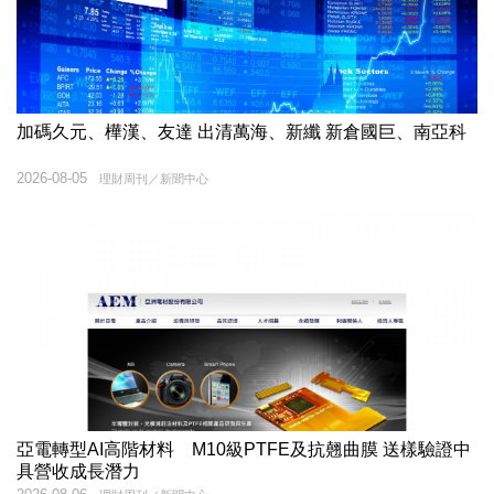
加碼久元、樺漢、友達 出清萬海、新纖 新倉國巨、南亞科
2026-08-05
理財周刊／新聞中心
亞電轉型AI高階材料 M10級PTFE及抗翹曲膜 送樣驗證中
具營收成長潛力