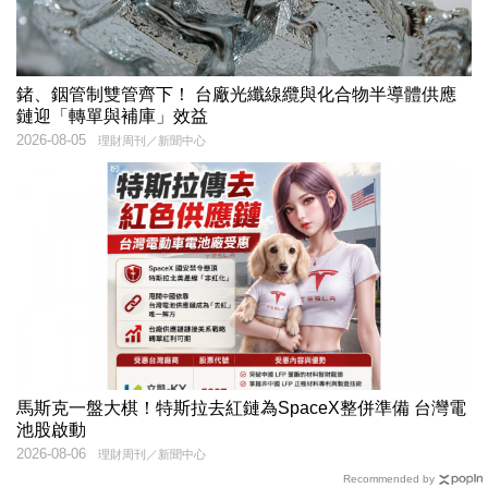
鍺、銦管制雙管齊下！ 台廠光纖線纜與化合物半導體供應
鏈迎「轉單與補庫」效益
2026-08-05
理財周刊／新聞中心
馬斯克一盤大棋！特斯拉去紅鏈為SpaceX整併準備 台灣電
池股啟動
2026-08-06
理財周刊／新聞中心
Recommended by