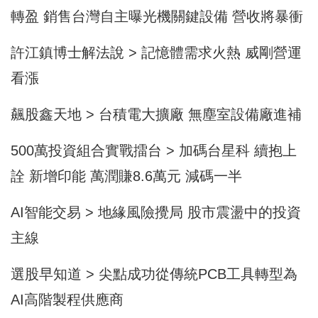
轉盈 銷售台灣自主曝光機關鍵設備 營收將暴衝
許江鎮博士解法說 > 記憶體需求火熱 威剛營運
看漲
飆股鑫天地 > 台積電大擴廠 無塵室設備廠進補
500萬投資組合實戰擂台 > 加碼台星科 續抱上
詮 新增印能 萬潤賺8.6萬元 減碼一半
AI智能交易 > 地緣風險攪局 股市震盪中的投資
主線
選股早知道 > 尖點成功從傳統PCB工具轉型為
AI高階製程供應商