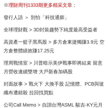
※
理財周刊1333期更多精采文章
：
發行人語 ＞ 別怕「科技通膨」
全球理財觀 > 3D封裝趨勢下純度最高受益者
高資產一籃子黑馬股 > 多方倉東捷獨賺3.9元 空
方倉整體績效賺17.25元
理周戰情室 > 川普暗示美伊戰事即將結束 留意
月營收連續雙增 大戶新春加碼股
封面故事 > 戰火下 大換手股 記憶體、PCB與玻
纖布遭錯殺 拉回找買點
公司Call Memo > 自詡台灣ASML 駿吉-KY元月