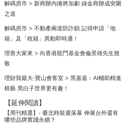
解碼房市 > 新商辦內捲將加劇 綠金商辦成突圍
之道
解碼房市 > 不動產兩道防詐鎖 記得申請「地
籍」及「稅籍」異動即時通！
理善大家來 > 向香港龍門基金會倫景雄先生致
敬
理財我最大-寶山會客室 > 黑嘉嘉：AI輔助精進
棋藝 黑白子世界更有趣！
【延伸閱讀】
【周刊精選】- 臺北時裝週落幕 伸展台外還有
哪些品牌實踐永續？