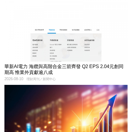
華新AI電力 海纜與高階合金三箭齊發 Q2 EPS 2.04元創同
期高 惟業外貢獻逾八成
2026-08-10
理財周刊／新聞中心