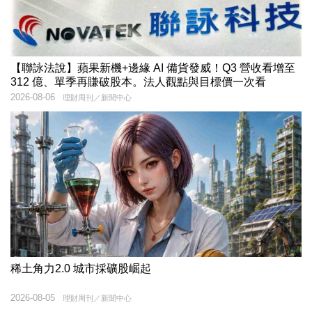
【聯詠法說】蘋果新機+邊緣 AI 備貨發威！Q3 營收看增至
312 億、單季再賺破股本。法人觀點與目標價一次看
2026-08-06
理財周刊／新聞中心
稀土角力2.0 城市採礦股崛起
2026-08-05
理財周刊／新聞中心