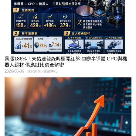
暴漲186%！東佑達登錄興櫃開紅盤 包辦半導體 CPO與機
器人題材 供應鏈比價全解密
2026-08-06
理財周刊／新聞中心