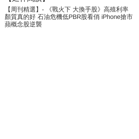
【周刊精選】- 《戰火下 大換手股》高殖利率
顏質真的好 石油危機低PBR股看俏 iPhone搶市
蘋概念股逆襲