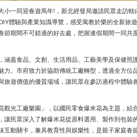
大小一同迎春遊馬年!，新北經發局邀請民眾走訪轄
DIY體驗與產業知識導覽，感受寓教於樂的全新旅
春節期間不可錯過的好去處，把握連假期間一同共
，涵蓋食品、文創、生活用品、工藝美學及保健照
魅力。市府致力於協助傳統工廠轉型，透過全方位
與旅遊價值的優質場域，讓民眾在參訪過程中體驗
花觀光工廠樂園」，以國民零食爆米花為主題，結
，讓民眾深入了解爆米花從原料選用、製作到包裝
味互動關卡，兼具教育性與娛樂性，是親子家庭春