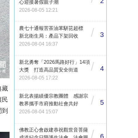
2
心迎接暑假親子潮
2026-08-05 12:21
農七十通報苦茶油苯駢芘超標
/
3
新北衛生局：產品下架回收
2026-08-04 16:37
新北勇奪「2026馬路好行」14項
/
4
大獎 打造高品質安全街道
2026-08-05 17:22
典藏
新北表揚績優宗教團體 感謝宗
/
讓民
5
教界攜手市府推動社會共好
間到
2026-08-04 15:07
佛教正心會啟建恭祝觀世音菩薩
/
6
成道紀念日暨護生法會 法會圓