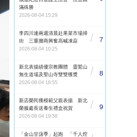
滿殊勝
2026-08-04 15:29
李四川連兩週清晨赴果菜市場掃
/
7
街 三重攤商興奮高喊凍蒜
2026-08-04 10:25
新北表揚績優宗教團體 靈鷲山
/
8
無生道場及聖山寺雙雙獲獎
2026-08-04 18:55
新店榮民獲模範父親表揚 新北
/
9
榮服處長送養生禮盒祝賀
2026-08-04 19:38
「金山甘藷季」起跑 「千人焢