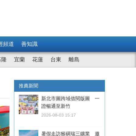
經頻道
善知識
基隆
宜蘭
花蓮
台東
離島
推薦新聞
新北市圖跨域借閱版圖 一
證暢通至新竹
2026-08-03 15:17
暑假走訪猴硐瑞三鑛業 邀