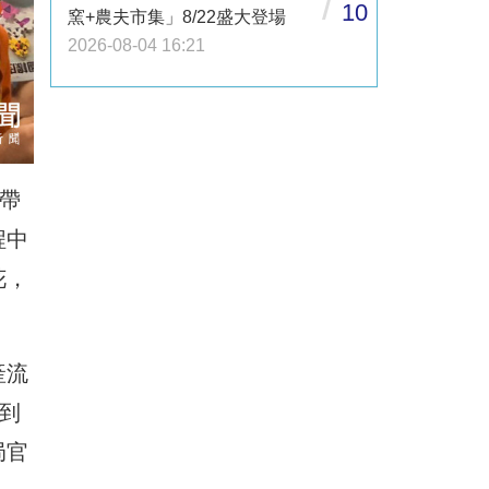
/
10
窯+農夫市集」8/22盛大登場
2026-08-04 16:21
帶
程中
花，
產流
到
局官