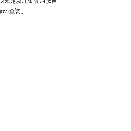
)或來趣新北金發局臉書
gov
)查詢。