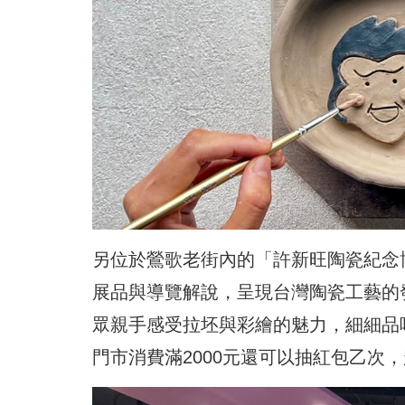
另位於鶯歌老街內的「許新旺陶瓷紀念
展品與導覽解說，呈現台灣陶瓷工藝的
眾親手感受拉坯與彩繪的魅力，細細品
門市消費滿2000元還可以抽紅包乙次