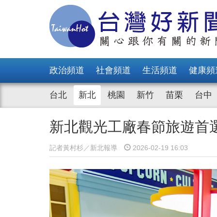
政治頻道
社會頻道
生活頻道
健康頻
台北
新北
桃園
新竹
苗栗
台中
新北觀光工廠春節旅遊首選
記者黃村杉／新北報導
2026-02-19 16:03