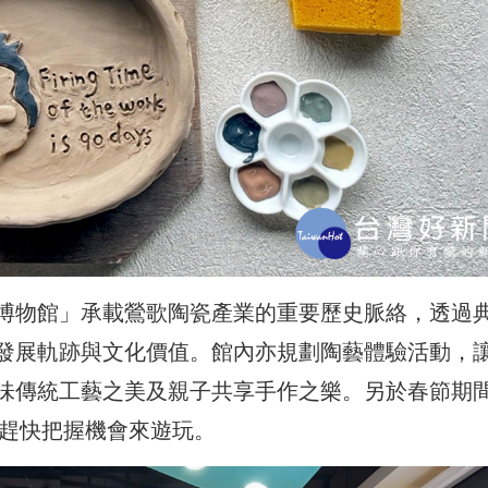
博物館」承載鶯歌陶瓷產業的重要歷史脈絡，透過
發展軌跡與文化價值。館內亦規劃陶藝體驗活動，
味傳統工藝之美及親子共享手作之樂。另於春節期
，趕快把握機會來遊玩。