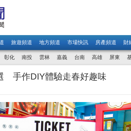
道
旅遊頻道
地方頻道
市場快訊
房產頻道
財
彰化
南投
雲林
嘉義
台南
高雄
屏東
 手作DIY體驗走春好趣味