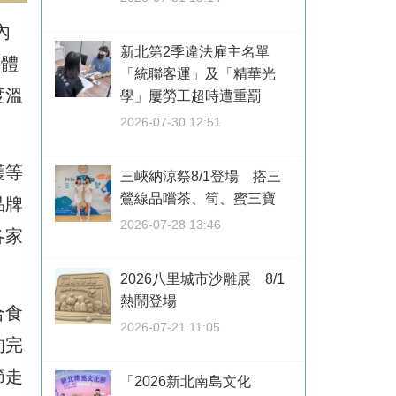
內
新北第2季違法雇主名單
遊體
「統聯客運」及「精華光
度溫
學」屢勞工超時遭重罰
2026-07-30 12:51
護等
三峽納涼祭8/1登場 搭三
鶯線品嚐茶、筍、蜜三寶
品牌
2026-07-28 13:46
各家
2026八里城市沙雕展 8/1
熱鬧登場
合食
2026-07-21 11:05
的完
節走
「2026新北南島文化