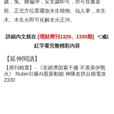
歲，兔、雞偏沖，安太歲即可，亦可在書桌
前、正北方位置擺放水生植物、仙人掌，水生
木、木生火即可化解水火正沖。
詳細內文就在
[理財周刊1329、1330期]
👈點
紅字看完整精彩內容
【延伸閱讀】
【周刊精選】- 《非經濟因素干擾 不畏美伊戰
火》 Rubin引爆AI股新動能 神隊友拱台積電攻
2330