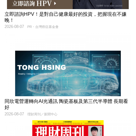
立即諮詢HPV！是對自己健康最好的投資，把握現在不嫌
晚！
2026-08-07
PR・台灣癌症基金會
同欣電營運轉向AI光通訊 陶瓷基板及第三代半導體 長期看
好
2026-08-07
理財周刊／新聞中心