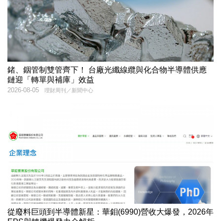
鍺、銦管制雙管齊下！ 台廠光纖線纜與化合物半導體供應
鏈迎「轉單與補庫」效益
2026-08-05
理財周刊／新聞中心
從廢料巨頭到半導體新星：華鉬(6990)營收大爆發，2026年