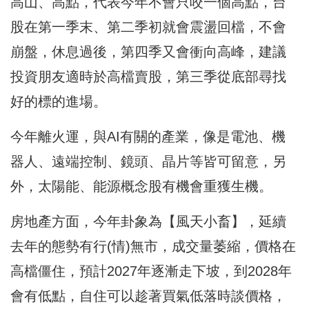
高山、高點，代表今年不會只咬一個高點，台
股在第一季末、第二季初就會震盪回檔，不會
崩盤，休息過後，第四季又會衝向高峰，建議
投資朋友適時於高檔賣股，第三季從底部尋找
好的標的進場。
今年離火運，與AI有關的產業，像是電池、機
器人、遠端控制、鏡頭、晶片等皆可留意，另
外，太陽能、能源概念股有機會重獲生機。
房地產方面，今年卦象為【風天小畜】，延續
去年的態勢有行(情)無市，成交量萎縮，價格在
高檔僵住，預計2027年逐漸走下坡，到2028年
會有低點，自住可以趁著買氣低落時談價格，