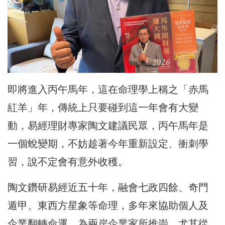
即將進入丙午馬年，這在命理學上稱之「赤馬
紅羊」年，傳統上只要碰到這一年會有大變
動，易經理財專家陶文建議民眾，丙午馬年是
一個蛻變期，不妨趁著今年重新設定、衝刺學
習，說不定會有意外收穫。
陶文鑽研易經近五十年，融會七政四餘、奇門
遁甲、東西方星象等命理，多年來協助個人及
企業翻轉命運，為兩岸企業家所推崇，尤其從