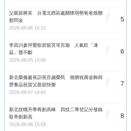
父親節將至 台電北西區處關懷弱勢爸爸致贈
/
5
慰問金
2026-08-06 16:12
李四川參拜鶯歌碧龍宮等宮廟 人氣旺「凍
/
6
蒜」聲不斷
2026-08-05 15:06
新北榮服處長訪視百歲榮民 致贈祝壽金飾與
/
7
營養品祝賀父親節快樂
2026-08-07 14:44
新北技職升學再創高峰 四技二專登記分發錄
/
8
取率創新高
2026-08-06 15:58