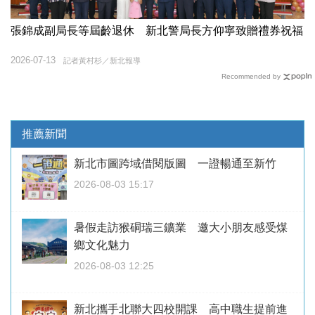
張錦成副局長等屆齡退休 新北警局長方仰寧致贈禮券祝福
2026-07-13
記者黃村杉／新北報導
Recommended by
推薦新聞
新北市圖跨域借閱版圖 一證暢通至新竹
2026-08-03 15:17
暑假走訪猴硐瑞三鑛業 邀大小朋友感受煤
鄉文化魅力
2026-08-03 12:25
新北攜手北聯大四校開課 高中職生提前進