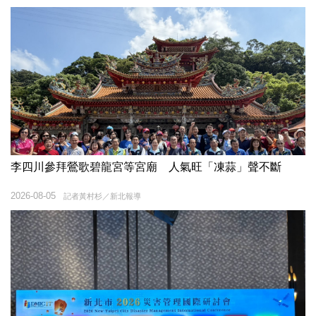
李四川參拜鶯歌碧龍宮等宮廟 人氣旺「凍蒜」聲不斷
2026-08-05
記者黃村杉／新北報導