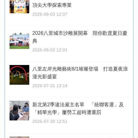
頂尖大學探索專業
2026-08-03 12:07
2026八里城市沙雕展開幕 陪你歡度夏日慶
典
2026-08-02 12:01
八里左岸光雕藝術8/1璀璨登場 打造夏夜浪
漫光影盛宴
2026-07-31 13:14
新北第2季違法雇主名單 「統聯客運」及
「精華光學」屢勞工超時遭重罰
2026-07-30 12:51