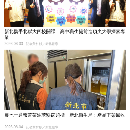
新北攜手北聯大四校開課 高中職生提前進頂尖大學探索專
業
2026-08-03
記者黃村杉／新北報導
農七十通報苦茶油苯駢芘超標 新北衛生局：產品下架回收
2026-08-04
記者黃村杉／新北報導