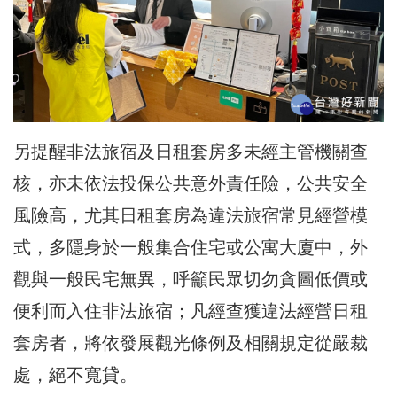
另提醒非法旅宿及日租套房多未經主管機關查
核，亦未依法投保公共意外責任險，公共安全
風險高，尤其日租套房為違法旅宿常見經營模
式，多隱身於一般集合住宅或公寓大廈中，外
觀與一般民宅無異，呼籲民眾切勿貪圖低價或
便利而入住非法旅宿；凡經查獲違法經營日租
套房者，將依發展觀光條例及相關規定從嚴裁
處，絕不寬貸。