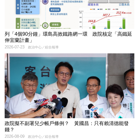
列「4個90分鐘」環島高效鐵路網一環 政院核定「高鐵延
伸宜蘭計畫」
2026-07-23
政治中心／綜合報導
政院擬不副署兒少帳戶條例？ 黃國昌：只有賴清德能發
錢？
2026-08-09
政治中心／綜合報導