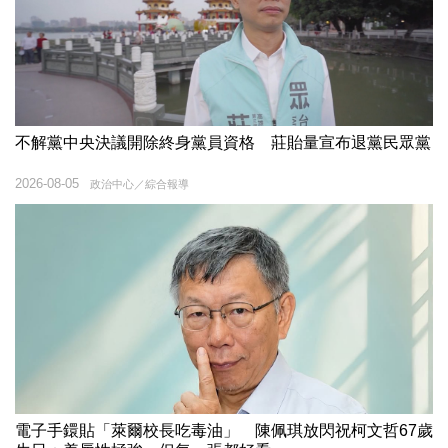
不解黨中央決議開除終身黨員資格 莊貽量宣布退黨民眾黨
2026-08-05
政治中心／綜合報導
電子手鐶貼「萊爾校長吃毒油」 陳佩琪放閃祝柯文哲67歲