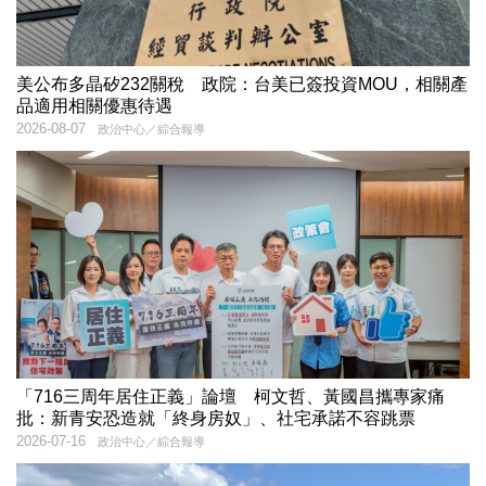
美公布多晶矽232關稅 政院：台美已簽投資MOU，相關產
品適用相關優惠待遇
2026-08-07
政治中心／綜合報導
「716三周年居住正義」論壇 柯文哲、黃國昌攜專家痛
批：新青安恐造就「終身房奴」、社宅承諾不容跳票
2026-07-16
政治中心／綜合報導