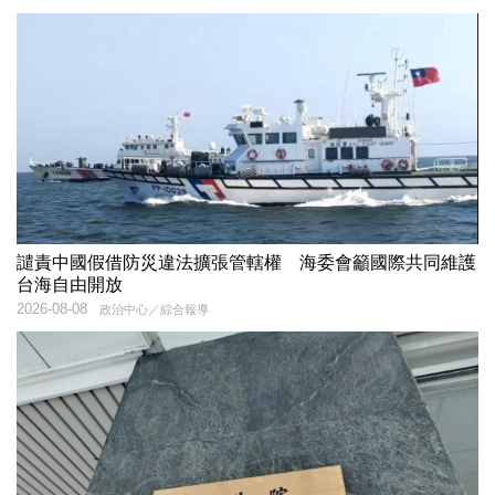
譴責中國假借防災違法擴張管轄權 海委會籲國際共同維護
台海自由開放
2026-08-08
政治中心／綜合報導