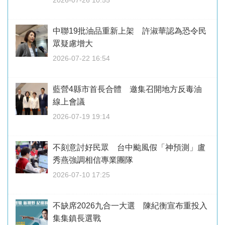
2026-07-26 10:55
中聯19批油品重新上架 許淑華認為恐令民
眾疑慮增大
2026-07-22 16:54
藍營4縣市首長合體 邀集召開地方反毒油
線上會議
2026-07-19 19:14
不刻意討好民眾 台中颱風假「神預測」盧
秀燕強調相信專業團隊
2026-07-10 17:25
不缺席2026九合一大選 陳紀衡宣布重投入
集集鎮長選戰