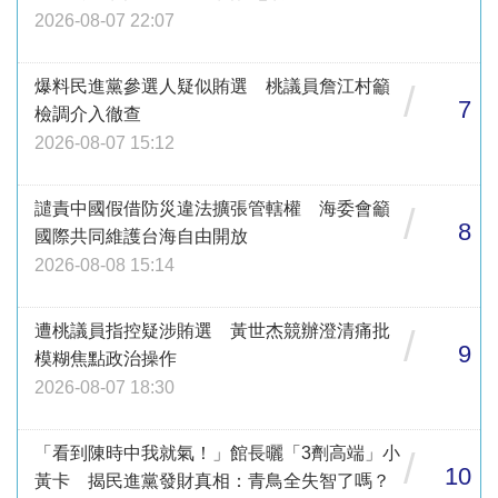
2026-08-07 22:07
爆料民進黨參選人疑似賄選 桃議員詹江村籲
/
7
檢調介入徹查
2026-08-07 15:12
譴責中國假借防災違法擴張管轄權 海委會籲
/
8
國際共同維護台海自由開放
2026-08-08 15:14
遭桃議員指控疑涉賄選 黃世杰競辦澄清痛批
/
9
模糊焦點政治操作
2026-08-07 18:30
「看到陳時中我就氣！」館長曬「3劑高端」小
/
10
黃卡 揭民進黨發財真相：青鳥全失智了嗎？