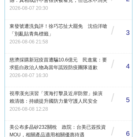
憾：真相或許不會很快被看見，但也永不消失
2026-08-07 20:30
東發號遭洗負評！徐巧芯扯大罷免 沈伯洋嗆
/
3
「別亂貼青鳥標籤」
2026-08-06 21:58
慈濟採購新冠疫苗遭騙10.6億元 民進黨：要
/
4
求藍白政治人物為當年詆毀防疫團隊道歉
2026-08-07 16:30
視導漢光演習「濱海打擊及近岸防禦」操演
/
5
賴清德：持續提升國防力量守護人民安全
2026-08-08 12:28
美公布多晶矽232關稅 政院：台美已簽投資
/
6
MOU，相關產品適用相關優惠待遇