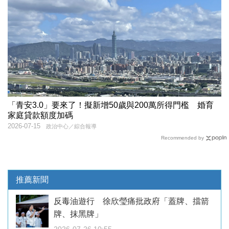
「青安3.0」要來了！擬新增50歲與200萬所得門檻 婚育
家庭貸款額度加碼
2026-07-15
政治中心／綜合報導
Recommended by
推薦新聞
反毒油遊行 徐欣瑩痛批政府「蓋牌、擋箭
牌、抹黑牌」