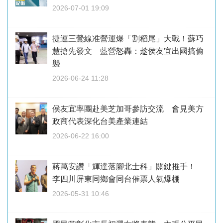
2026-07-01 19:09
捷運三鶯線准營運爆「割稻尾」大戰！蘇巧
慧搶先發文 藍營怒轟：趁侯友宜出國搞偷
襲
2026-06-24 11:28
侯友宜率團赴美芝加哥參訪交流 會見美方
政商代表深化台美產業連結
2026-06-22 16:00
蔣萬安讚「輝達落腳北士科」關鍵推手！
李四川屏東同鄉會同台催票人氣爆棚
2026-05-31 10:46