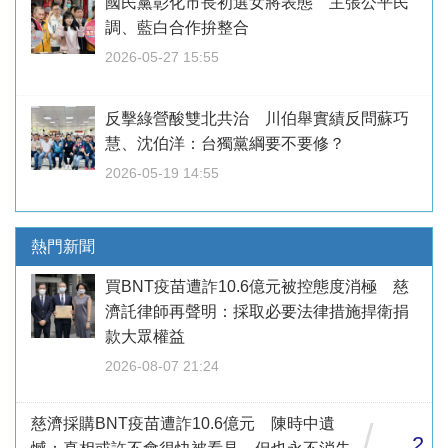
國民黨彰化市長初選女將表態 主張公平民
調、藍白合作拚整合
2026-05-27 15:55
反擊綠營酸雙北共治 川伯舉實績反問蘇巧
慧、沈伯洋：台獨黨綱要不要修？
2026-05-19 14:55
熱門新聞
買BNT疫苗遭詐10.6億元被控態度消極 慈
濟託律師再聲明：採取必要法律措施捍衛捐
款大眾權益
2026-08-07 21:24
慈濟採購BNT疫苗遭詐10.6億元 陳時中遺
/
2