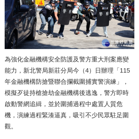
為強化金融機構安全防護及警方重大刑案應變
能力，新北警局新莊分局今（4）日辦理「115
年金融機構防搶暨聯合攔截圍捕實警演練」，
模擬歹徒持槍搶劫金融機構後逃逸，警方即時
啟動警網追緝，並於圍捕過程中處置人質危
機，演練過程緊湊逼真，吸引不少民眾駐足圍
觀。