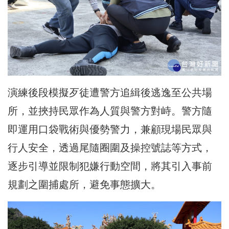
演練後段模擬歹徒遭警方追緝後逃逸至公共場
所，並挾持民眾作為人質與警方對峙。警方隨
即運用口袋戰術與優勢警力，兼顧現場民眾與
行人安全，透過尾隨圈圍及操控號誌等方式，
逐步引導並限制犯嫌行動空間，將其引入事前
規劃之圍捕處所，避免事態擴大。