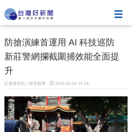
防搶演練首運用 AI 科技巡防
新莊警網攔截圍捕效能全面提
升
記者黃村杉／新北報導
2026-02-04 15:29