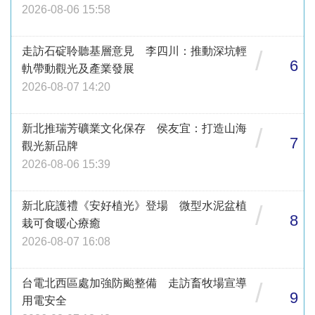
2026-08-06 15:58
走訪石碇聆聽基層意見 李四川：推動深坑輕
/
6
軌帶動觀光及產業發展
2026-08-07 14:20
新北推瑞芳礦業文化保存 侯友宜：打造山海
/
7
觀光新品牌
2026-08-06 15:39
新北庇護禮《安好植光》登場 微型水泥盆植
/
8
栽可食暖心療癒
2026-08-07 16:08
台電北西區處加強防颱整備 走訪畜牧場宣導
/
9
用電安全