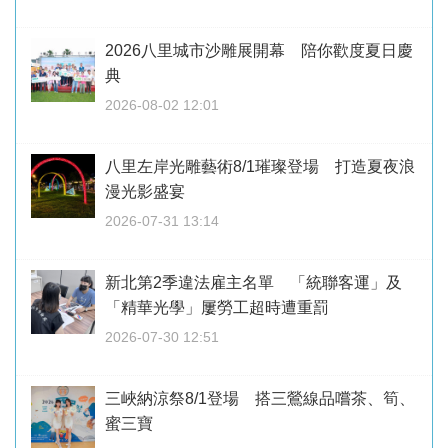
2026八里城市沙雕展開幕 陪你歡度夏日慶
典
2026-08-02 12:01
八里左岸光雕藝術8/1璀璨登場 打造夏夜浪
漫光影盛宴
2026-07-31 13:14
新北第2季違法雇主名單 「統聯客運」及
「精華光學」屢勞工超時遭重罰
2026-07-30 12:51
三峽納涼祭8/1登場 搭三鶯線品嚐茶、筍、
蜜三寶