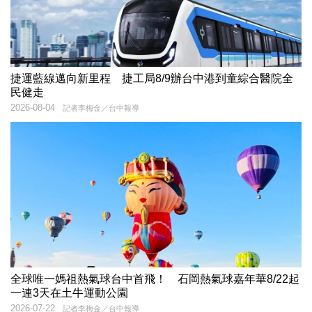
捷運藍線邁向新里程 捷工局8/9辦台中港到童綜合醫院全
民健走
2026-08-04
記者李梅金／台中報導
全球唯一媽祖熱氣球台中首飛！ 石岡熱氣球嘉年華8/22起
一連3天在土牛運動公園
2026-07-22
記者李梅金／台中報導