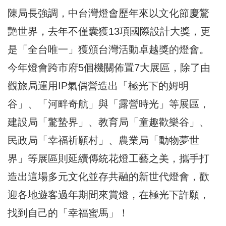
陳局長強調，中台灣燈會歷年來以文化節慶驚
艷世界，去年不僅囊獲13項國際設計大獎，更
是「全台唯一」獲頒台灣活動卓越獎的燈會。
今年燈會跨市府5個機關佈置7大展區，除了由
觀旅局運用IP氣偶營造出「極光下的姆明
谷」、「河畔奇航」與「露營時光」等展區，
建設局「驚蟄界」、教育局「童趣歡樂谷」、
民政局「幸福祈願村」、農業局「動物夢世
界」等展區則延續傳統花燈工藝之美，攜手打
造出這場多元文化並存共融的新世代燈會，歡
迎各地遊客過年期間來賞燈，在極光下許願，
找到自己的「幸福蜜馬」！