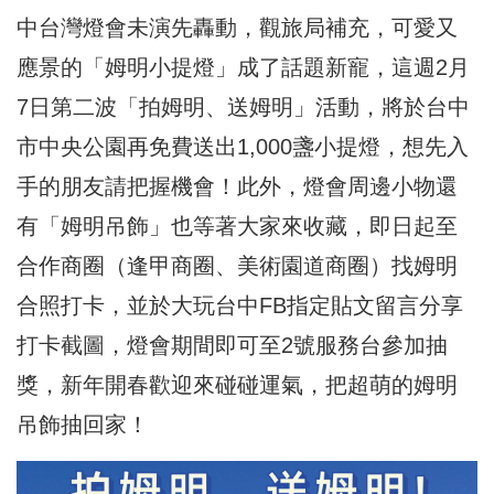
中台灣燈會未演先轟動，觀旅局補充，可愛又
應景的「姆明小提燈」成了話題新寵，這週2月
7日第二波「拍姆明、送姆明」活動，將於台中
市中央公園再免費送出1,000盞小提燈，想先入
手的朋友請把握機會！此外，燈會周邊小物還
有「姆明吊飾」也等著大家來收藏，即日起至
合作商圈（逢甲商圈、美術園道商圈）找姆明
合照打卡，並於大玩台中FB指定貼文留言分享
打卡截圖，燈會期間即可至2號服務台參加抽
獎，新年開春歡迎來碰碰運氣，把超萌的姆明
吊飾抽回家！