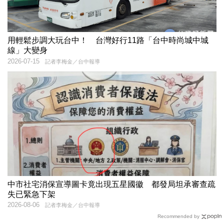
用輕鬆步調大玩台中！ 台灣好行11路「台中時尚城中城
線」大變身
2026-07-15
記者李梅金／台中報導
中市社宅消保宣導圖卡竟出現五星國徽 都發局坦承審查疏
失已緊急下架
2026-08-06
記者李梅金／台中報導
Recommended by