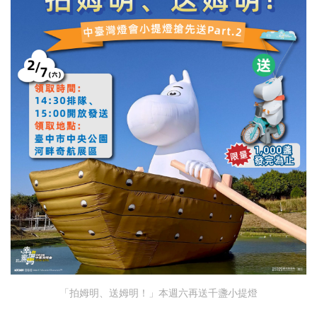
「拍姆明、送姆明！」本週六再送千盞小提燈