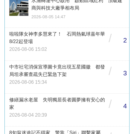
水湳轉運中心啟用 啟動區域紅利 頂級建
商與科技大廠爭相布局
2026-08-05 14:47
啦啦隊女神李多慧來了！ 石岡熱氣球嘉年華
/
2
8/22起登場
2026-08-06 15:02
中市社宅消保宣導圖卡竟出現五星國徽 都發
/
3
局坦承審查疏失已緊急下架
2026-08-06 15:34
修繕漏水老屋 失明獨居長者圓夢擁有安心的
/
4
家
2026-08-04 20:39
8旬翁迷途記不得家 警靠「Siri」聯繫家屬