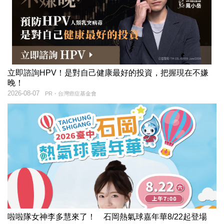
立即諮詢HPV！是對自己健康最好的投資，把握現在不嫌
晚！
2026-08-07
PR・台灣癌症基金會
啦啦隊女神李多慧來了！ 石岡熱氣球嘉年華8/22起登場