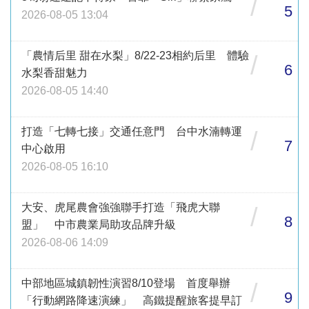
/
5
2026-08-05 13:04
「農情后里 甜在水梨」8/22-23相約后里 體驗
/
6
水梨香甜魅力
2026-08-05 14:40
打造「七轉七接」交通任意門 台中水湳轉運
/
7
中心啟用
2026-08-05 16:10
大安、虎尾農會強強聯手打造「飛虎大聯
/
8
盟」 中市農業局助攻品牌升級
2026-08-06 14:09
中部地區城鎮韌性演習8/10登場 首度舉辦
/
9
「行動網路降速演練」 高鐵提醒旅客提早訂