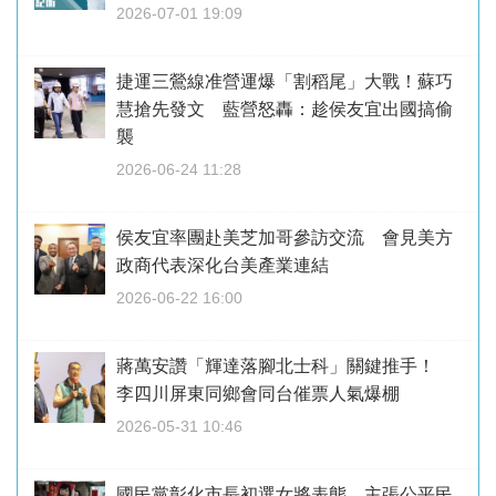
2026-07-01 19:09
捷運三鶯線准營運爆「割稻尾」大戰！蘇巧
慧搶先發文 藍營怒轟：趁侯友宜出國搞偷
襲
2026-06-24 11:28
侯友宜率團赴美芝加哥參訪交流 會見美方
政商代表深化台美產業連結
2026-06-22 16:00
蔣萬安讚「輝達落腳北士科」關鍵推手！
李四川屏東同鄉會同台催票人氣爆棚
2026-05-31 10:46
國民黨彰化市長初選女將表態 主張公平民