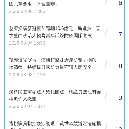
/
6
國民黨要求「下台查辦」
2026-08-06 14:06
慈濟採購新冠疫苗遭騙10.6億元 民進黨：要
/
7
求藍白政治人物為當年詆毀防疫團隊道歉
2026-08-07 16:30
視導漢光演習「濱海打擊及近岸防禦」操演
/
8
賴清德：持續提升國防力量守護人民安全
2026-08-08 12:28
爆料民進黨參選人疑似賄選 桃議員詹江村籲
/
9
檢調介入徹查
2026-08-07 15:12
遭桃議員指控疑涉賄選 黃世杰競辦澄清痛批
/