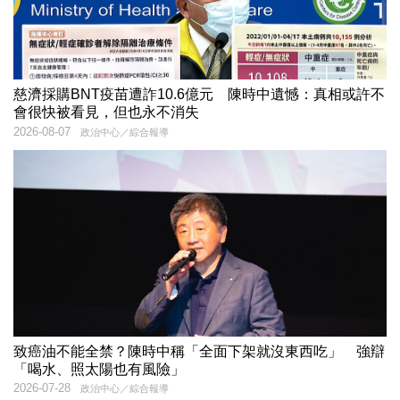
慈濟採購BNT疫苗遭詐10.6億元 陳時中遺憾：真相或許不
會很快被看見，但也永不消失
2026-08-07
政治中心／綜合報導
致癌油不能全禁？陳時中稱「全面下架就沒東西吃」 強辯
「喝水、照太陽也有風險」
2026-07-28
政治中心／綜合報導