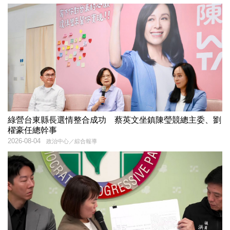
綠營台東縣長選情整合成功 蔡英文坐鎮陳瑩競總主委、劉
櫂豪任總幹事
2026-08-04
政治中心／綜合報導