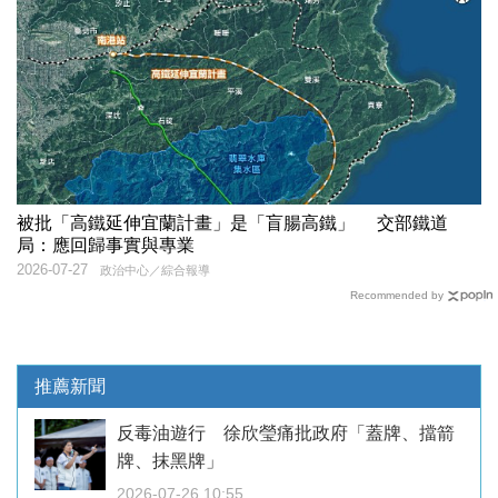
被批「高鐵延伸宜蘭計畫」是「盲腸高鐵」 交部鐵道
局：應回歸事實與專業
2026-07-27
政治中心／綜合報導
Recommended by
推薦新聞
反毒油遊行 徐欣瑩痛批政府「蓋牌、擋箭
牌、抹黑牌」
2026-07-26 10:55