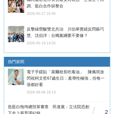
調、藍白合作拚整合
2026-05-27 15:55
反擊綠營酸雙北共治 川伯舉實績反問蘇巧
慧、沈伯洋：台獨黨綱要不要修？
2026-05-19 14:55
熱門新聞
電子手鐶貼「萊爾校長吃毒油」 陳佩琪放
閃祝柯文哲67歲生日：羞辱性極強，但每一
張都好看
2026-08-06 18:13
批藍白拖垮總預算審查 民進黨：立法院恐創
/
2
下史上最荒謬紀錄