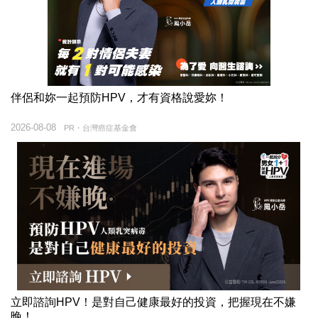
伴侶和妳一起預防HPV，才有資格說愛妳！
2026-08-08
PR・台灣癌症基金會
立即諮詢HPV！是對自己健康最好的投資，把握現在不嫌
晚！