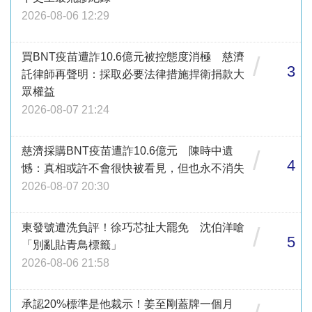
2026-08-06 12:29
買BNT疫苗遭詐10.6億元被控態度消極 慈濟
/
3
託律師再聲明：採取必要法律措施捍衛捐款大
眾權益
2026-08-07 21:24
慈濟採購BNT疫苗遭詐10.6億元 陳時中遺
/
4
憾：真相或許不會很快被看見，但也永不消失
2026-08-07 20:30
東發號遭洗負評！徐巧芯扯大罷免 沈伯洋嗆
/
5
「別亂貼青鳥標籤」
2026-08-06 21:58
承認20%標準是他裁示！姜至剛蓋牌一個月