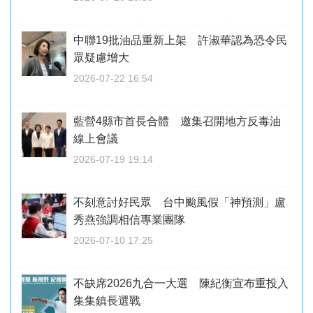
中聯19批油品重新上架 許淑華認為恐令民
眾疑慮增大
2026-07-22 16:54
藍營4縣市首長合體 邀集召開地方反毒油
線上會議
2026-07-19 19:14
不刻意討好民眾 台中颱風假「神預測」盧
秀燕強調相信專業團隊
2026-07-10 17:25
不缺席2026九合一大選 陳紀衡宣布重投入
集集鎮長選戰