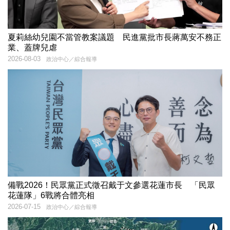
夏莉絲幼兒園不當管教案議題 民進黨批市長蔣萬安不務正
業、蓋牌兒虐
2026-08-03
政治中心／綜合報導
備戰2026！民眾黨正式徵召戴于文參選花蓮市長 「民眾
花蓮隊」6戰將合體亮相
2026-07-15
政治中心／綜合報導