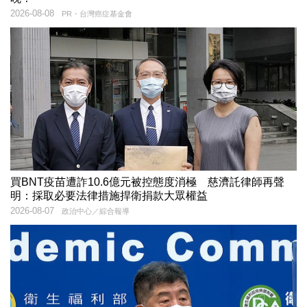
2026-08-08
PR・台灣癌症基金會
買BNT疫苗遭詐10.6億元被控態度消極 慈濟託律師再聲
明：採取必要法律措施捍衛捐款大眾權益
2026-08-07
政治中心／綜合報導