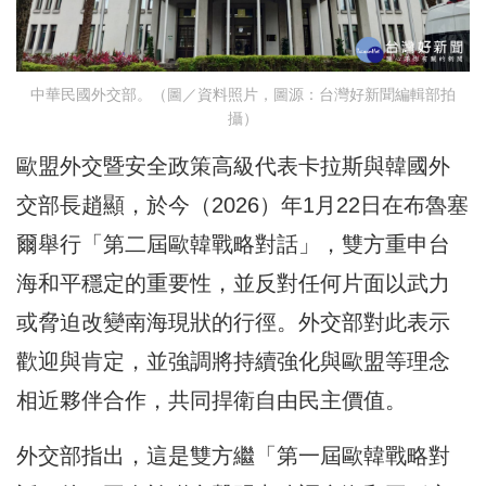
中華民國外交部。（圖／資料照片，圖源：台灣好新聞編輯部拍
攝）
歐盟外交暨安全政策高級代表卡拉斯與韓國外
交部長趙顯，於今（2026）年1月22日在布魯塞
爾舉行「第二屆歐韓戰略對話」，雙方重申台
海和平穩定的重要性，並反對任何片面以武力
或脅迫改變南海現狀的行徑。外交部對此表示
歡迎與肯定，並強調將持續強化與歐盟等理念
相近夥伴合作，共同捍衛自由民主價值。
外交部指出，這是雙方繼「第一屆歐韓戰略對