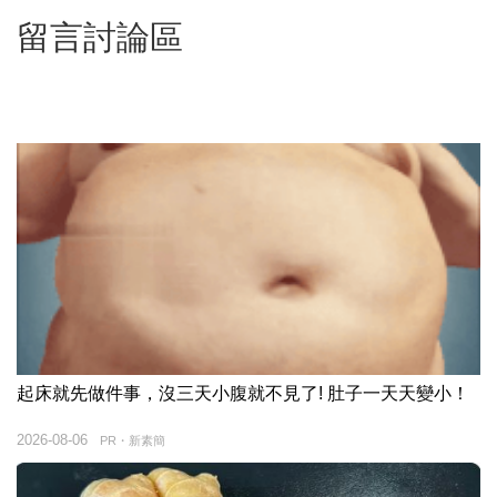
留言討論區
起床就先做件事，沒三天小腹就不見了! 肚子一天天變小！
2026-08-06
PR・新素簡