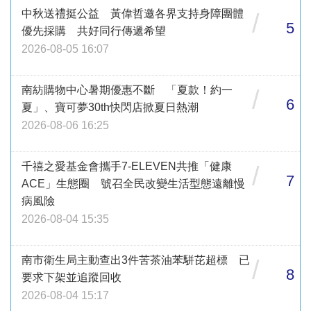
中秋送禮挺公益 黃偉哲邀各界支持身障團體
/
5
優先採購 共好同行傳遞希望
2026-08-05 16:07
南紡購物中心暑期優惠不斷 「夏款！約一
/
6
夏」、寶可夢30th快閃店掀夏日熱潮
2026-08-06 16:25
千禧之愛基金會攜手7-ELEVEN共推「健康
/
7
ACE」生態圈 號召全民改變生活型態遠離慢
病風險
2026-08-04 15:35
南市衛生局主動查出3件苦茶油苯駢芘超標 已
/
8
要求下架並追蹤回收
2026-08-04 15:17