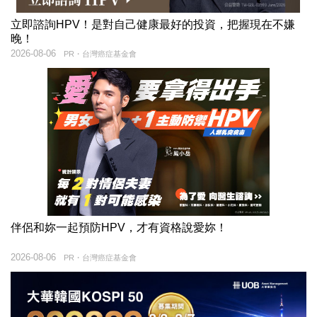
立即諮詢HPV！是對自己健康最好的投資，把握現在不嫌
晚！
2026-08-06
PR・台灣癌症基金會
伴侶和妳一起預防HPV，才有資格說愛妳！
2026-08-06
PR・台灣癌症基金會