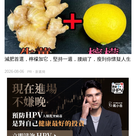
減肥首選，檸檬加它，堅持一週，腰細了，瘦到你懷疑人生
2026-08-06
PR・新素簡