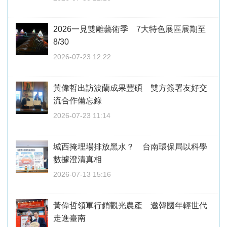
2026一見雙雕藝術季 7大特色展區展期至
8/30
2026-07-23 12:22
黃偉哲出訪波蘭成果豐碩 雙方簽署友好交
流合作備忘錄
2026-07-23 11:14
城西掩埋場排放黑水？ 台南環保局以科學
數據澄清真相
2026-07-13 15:16
黃偉哲領軍行銷觀光農產 邀韓國年輕世代
走進臺南