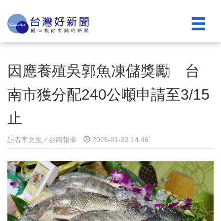
因應養殖吳郭魚凍儲獎勵 台
南市獲分配240公噸申請至3/15
止
記者李文生／台南報導
2026-01-23 14:46