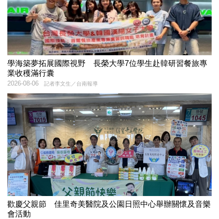
學海築夢拓展國際視野 長榮大學7位學生赴韓研習餐旅專
業收穫滿行囊
2026-08-06
記者李文生／台南報導
歡慶父親節 佳里奇美醫院及公園日照中心舉辦關懷及音樂
會活動