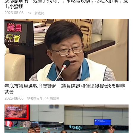
腹部脂肪的「剋星」找到了，常吃這幾物，吃走大肚囊，瘦
出小蠻腰
2026-08-06
PR・新素簡
年底市議員選戰哨聲響起 議員陳昆和佳里後援會8/8舉辦
茶會
2026-08-06
記者李文生／台南報導