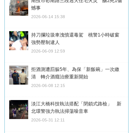
南投市彰南路三段透天住宅火災 釀2死1傷
憾事
2026-06-14 15:38
持刀攔垃圾車洩憤還毒駕 桃警1小時破窗
強勢壓制逮人
2026-06-09 12:59
拒酒測遭罰躲5年、為保「新飯碗」一次繳
清 轉介酒癮治療重新開始
2026-06-08 12:15
淡江大橋科技執法搭配「閉鎖式路檢」 新
北環警強力執法掃蕩噪音車
2026-05-31 12:11