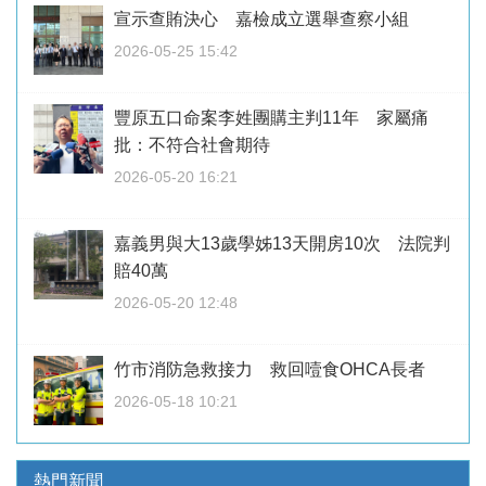
宣示查賄決心 嘉檢成立選舉查察小組
2026-05-25 15:42
豐原五口命案李姓團購主判11年 家屬痛
批：不符合社會期待
2026-05-20 16:21
嘉義男與大13歲學姊13天開房10次 法院判
賠40萬
2026-05-20 12:48
竹市消防急救接力 救回噎食OHCA長者
2026-05-18 10:21
熱門新聞