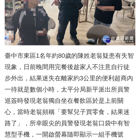
臺中市東區1名年約80歲的陳姓老翁疑患有失智
現象，
日前晚間用完餐後趁家人不注意自行徒
步外出，
結果迷失在離家約3公里的便利超商內
一待就是數個小時，
太平分局新平派出所員警
巡簽時發現老翁獨自坐在餐飲區於是上前關
心，當時老翁頻稱「要幫兒子買零食，結果迷
路了」，
所幸眼尖的員警發現老翁口袋中有智
慧型手機，
一開啟螢幕隨即顯示一組手機號