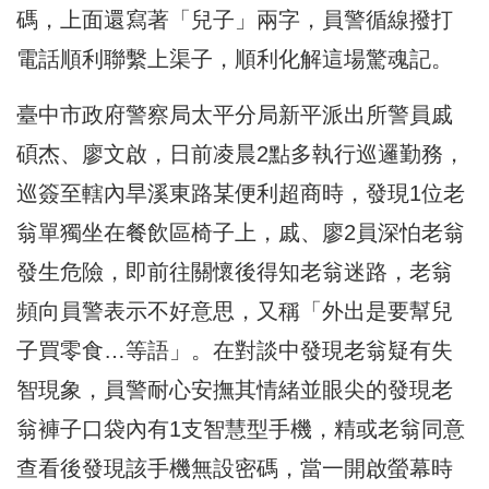
碼，上面還寫著「兒子」兩字，
員警循線撥打
電話順利聯繫上渠子，順利化解這場驚魂記。
臺中市政府警察局太平分局新平派出所警員戚
碩杰、廖文啟，
日前凌晨2點多執行巡邏勤務，
巡簽至轄內旱溪東路某便利超商時，
發現1位老
翁單獨坐在餐飲區椅子上，戚、
廖2員深怕老翁
發生危險，即前往關懷後得知老翁迷路，
老翁
頻向員警表示不好意思，又稱「外出是要幫兒
子買零食…等語」
。在對談中發現老翁疑有失
智現象，
員警耐心安撫其情緒並眼尖的發現老
翁褲子口袋內有1支智慧型手機
，精或老翁同意
查看後發現該手機無設密碼，
當一開啟螢幕時