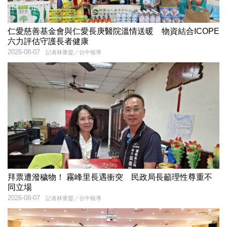
仁愛慈善基金會與仁愛長庚醫院溫情送暖 物資結合ICOPE
六力評估守護長者健康
2026-08-07
記者林重鎣／台中報導
拜票遭潑穢物！ 霧峰里長遇衝突 民政局長籲理性尊重不
同立場
2026-08-07
記者林重鎣／台中報導