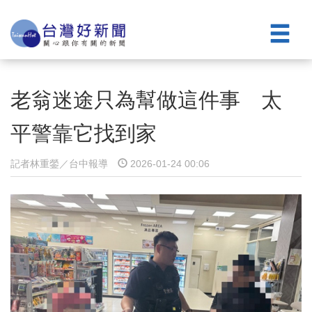
老翁迷途只為幫做這件事 太
平警靠它找到家
記者林重鎣／台中報導
2026-01-24 00:06