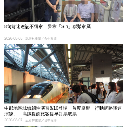
8旬翁迷途記不得家 警靠「Siri」聯繫家屬
2026-08-05
記者林重鎣／台中報導
中部地區城鎮韌性演習8/10登場 首度舉辦「行動網路降速
演練」 高鐵提醒旅客提早訂票取票
2026-08-07
記者林重鎣／台中報導