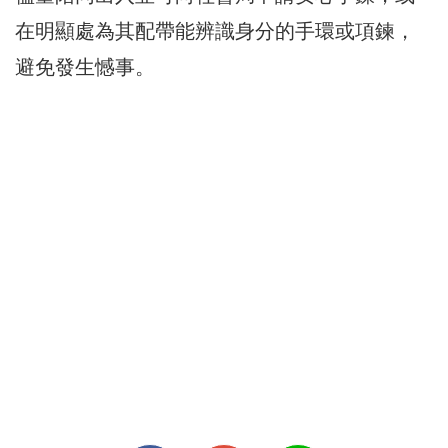
在明顯處為其配帶能辨識身分的手環或項鍊，
避免發生憾事。