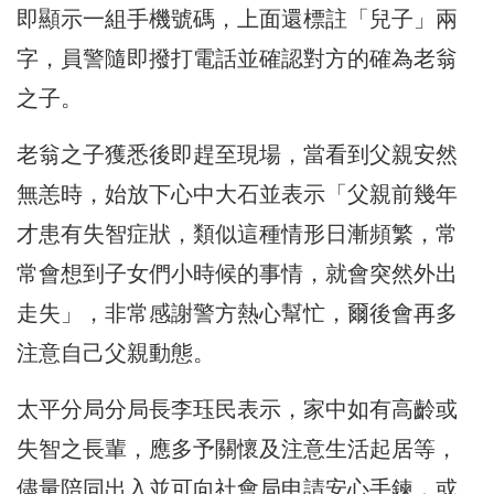
即顯示一組手機號碼，上面還標註「兒子」兩
字，
員警隨即撥打電話並確認對方的確為老翁
之子。
老翁之子獲悉後即趕至現場，當看到父親安然
無恙時，
始放下心中大石並表示「父親前幾年
才患有失智症狀，
類似這種情形日漸頻繁，常
常會想到子女們小時候的事情，
就會突然外出
走失」，非常感謝警方熱心幫忙，
爾後會再多
注意自己父親動態。
太平分局分局長李珏民表示，家中如有高齡或
失智之長輩，
應多予關懷及注意生活起居等，
儘量陪同出入並可向社會局申請安心手鍊，
或