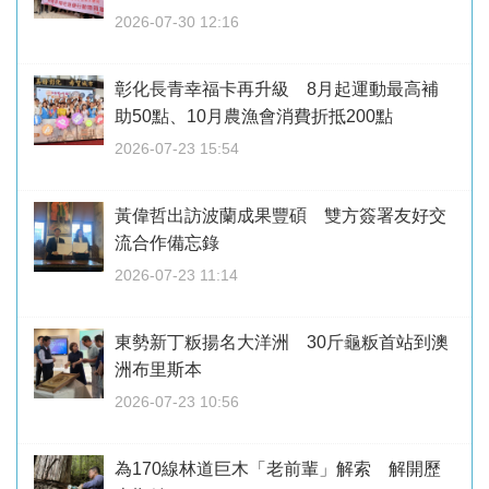
2026-07-30 12:16
彰化長青幸福卡再升級 8月起運動最高補
助50點、10月農漁會消費折抵200點
2026-07-23 15:54
黃偉哲出訪波蘭成果豐碩 雙方簽署友好交
流合作備忘錄
2026-07-23 11:14
東勢新丁粄揚名大洋洲 30斤龜粄首站到澳
洲布里斯本
2026-07-23 10:56
為170線林道巨木「老前輩」解索 解開歷