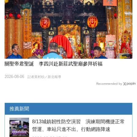
關聖帝君聖誕 李四川赴新莊武聖廟參拜祈福
2026-08-06
記者黃村杉／新北報導
Recommended by
推薦新聞
8/13城鎮韌性防空演習 演練期間機捷正常
營運、車站只進不出、行動網路降速