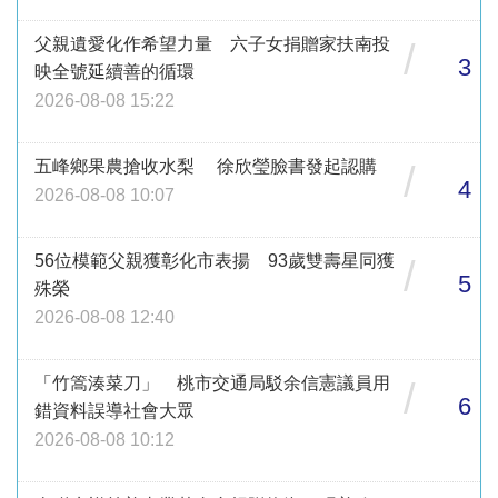
父親遺愛化作希望力量 六子女捐贈家扶南投
/
3
映全號延續善的循環
2026-08-08 15:22
五峰鄉果農搶收水梨 徐欣瑩臉書發起認購
/
4
2026-08-08 10:07
56位模範父親獲彰化市表揚 93歲雙壽星同獲
/
5
殊榮
2026-08-08 12:40
「竹篙湊菜刀」 桃市交通局駁余信憲議員用
/
6
錯資料誤導社會大眾
2026-08-08 10:12