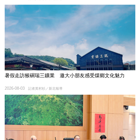
暑假走訪猴硐瑞三鑛業 邀大小朋友感受煤鄉文化魅力
2026-08-03
記者黃村杉／新北報導