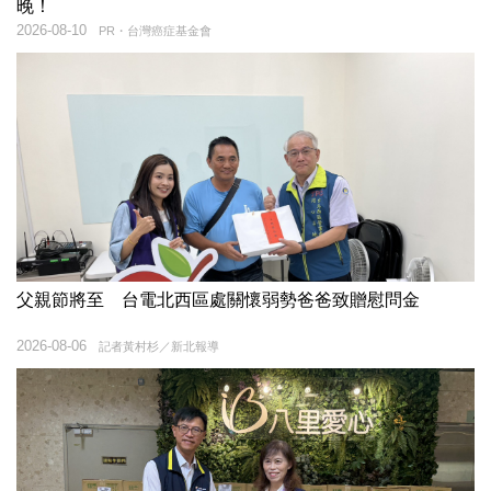
晚！
2026-08-10
PR・台灣癌症基金會
父親節將至 台電北西區處關懷弱勢爸爸致贈慰問金
2026-08-06
記者黃村杉／新北報導