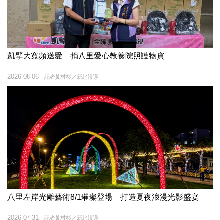
凱擘大寬頻送愛 捐八里愛心教養院照護物資
2026-08-06
記者黃村杉／新北報導
八里左岸光雕藝術8/1璀璨登場 打造夏夜浪漫光影盛宴
2026-07-31
記者黃村杉／新北報導