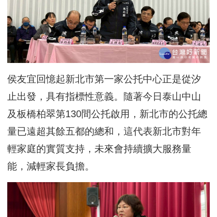
侯友宜回憶起新北市第一家公托中心正是從汐
止出發，具有指標性意義。隨著今日泰山中山
及板橋柏翠第130間公托啟用，新北市的公托總
量已遠超其餘五都的總和，這代表新北市對年
輕家庭的實質支持，未來會持續擴大服務量
能，減輕家長負擔。