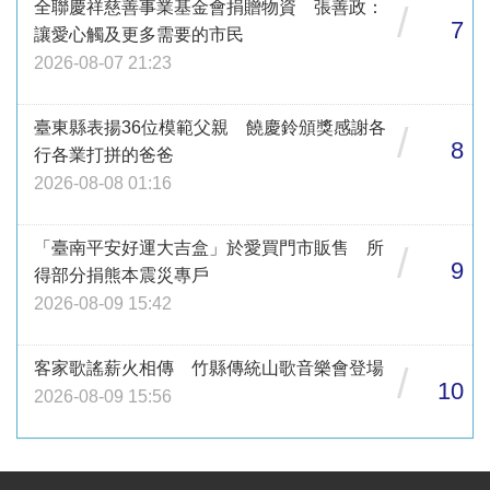
全聯慶祥慈善事業基金會捐贈物資 張善政：
/
7
讓愛心觸及更多需要的市民
2026-08-07 21:23
臺東縣表揚36位模範父親 饒慶鈴頒獎感謝各
/
8
行各業打拼的爸爸
2026-08-08 01:16
「臺南平安好運大吉盒」於愛買門市販售 所
/
9
得部分捐熊本震災專戶
2026-08-09 15:42
客家歌謠薪火相傳 竹縣傳統山歌音樂會登場
/
10
2026-08-09 15:56