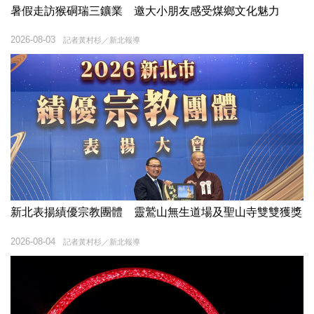
暑假走訪猴硐瑞三鑛業 邀大小朋友感受煤鄉文化魅力
2026-08-03
記者黃村杉／新北報導
新北表揚績優宗教團體 靈鷲山無生道場及聖山寺雙雙獲獎
2026-08-04
記者黃村杉／新北報導