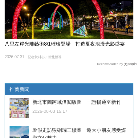
八里左岸光雕藝術8/1璀璨登場 打造夏夜浪漫光影盛宴
2026-07-31
記者黃村杉／新北報導
Recommended by
推薦新聞
新北市圖跨域借閱版圖 一證暢通至新竹
2026-08-03 15:17
暑假走訪猴硐瑞三鑛業 邀大小朋友感受煤
鄉文化魅力