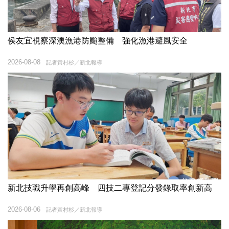
侯友宜視察深澳漁港防颱整備 強化漁港避風安全
2026-08-08
記者黃村杉／新北報導
新北技職升學再創高峰 四技二專登記分發錄取率創新高
2026-08-06
記者黃村杉／新北報導