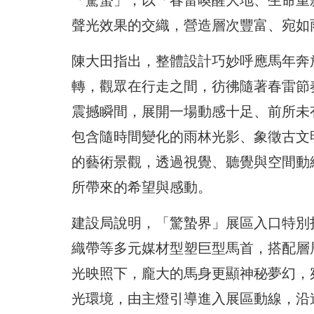
「驚蟄」，以「春雷喚醒大地、生命重
聲光效果的交織，營造層次豐富、宛如
陳大田指出，整體設計巧妙呼應馬年奔
轉，觀眾在行走之間，彷彿隨著春雷節
震撼瞬間，展開一場動感十足、前所未
包含隨時間變化的雨林光影、象徵古文
的藝術景觀，透過視覺、聽覺與空間動
所帶來的希望與感動。
建設局說明，「驚蟄界」展區入口特別
織帶等多元媒材型塑巨型馬首，搭配層
光映照下，龐大的馬身更顯神秘夢幻，
光環境，由主燈引導進入展區動線，沿