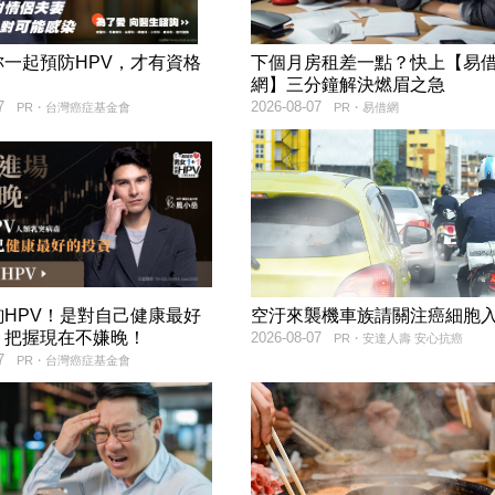
妳一起預防HPV，才有資格
下個月房租差一點？快上【易
！
網】三分鐘解決燃眉之急
7
2026-08-07
PR・台灣癌症基金會
PR・易借網
詢HPV！是對自己健康最好
空汙來襲機車族請關注癌細胞
，把握現在不嫌晚！
2026-08-07
PR・安達人壽 安心抗癌
7
PR・台灣癌症基金會