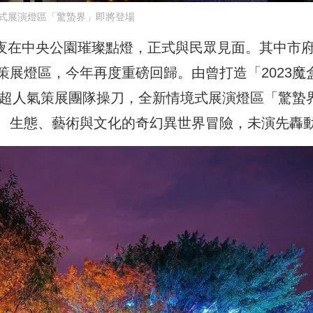
式展演燈區「驚蟄界」即將登場
小年夜在中央公園璀璨點燈，正式與民眾見面。其中市
展燈區，今年再度重磅回歸。由曾打造「2023魔
的超人氣策展團隊操刀，全新情境式展演燈區「驚蟄
、生態、藝術與文化的奇幻異世界冒險，未演先轟