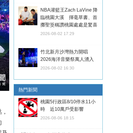
NBA灌籃王Zach LaVine 降
臨桃園大溪 揮毫草書、首
擲聖筊稱讚桃園處處是驚喜
2026-08-02 17:29
竹北新月沙灣熱力開唱
2026海洋音樂祭萬人湧入
2026-08-02 16:30
熱門新聞
桃園5行政區8/10停水11小
時 近10萬戶受影響
點，
2026-08-06 18:15
的