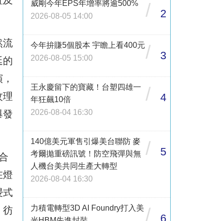
置及
威剛今年EPS年增率將逾500%
/
2
2026-08-05 14:00
然流
今年拚賺5個股本 宇瞻上看400元
/
3
2026-08-05 15:00
延的
演，
王永慶留下的寶藏！台塑四雄一
/
紋理
4
年狂飆10倍
2026-08-04 16:30
爆發
140億美元軍售引爆美台聯防 麥
/
5
考爾拋重磅訊號！防空飛彈與無
合
人機台美共同生產大轉型
在燈
2026-08-04 16:30
浸式
力積電轉型3D AI Foundry打入美
/
，彷
6
光HBM先進封裝