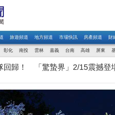
道
旅遊頻道
地方頻道
市場快訊
房產頻道
財
彰化
南投
雲林
嘉義
台南
高雄
屏東
回歸！ 「驚蟄界」2/15震撼登