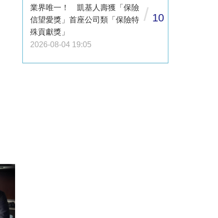
業界唯一！ 凱基人壽獲「保險
/
10
信望愛獎」首座公司類「保險特
殊貢獻獎」
2026-08-04 19:05