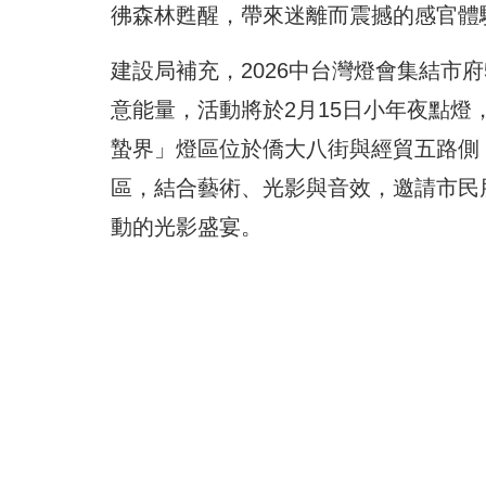
彿森林甦醒，帶來迷離而震撼的感官體
建設局補充，2026中台灣燈會集結市
意能量，活動將於2月15日小年夜點燈
蟄界」燈區位於僑大八街與經貿五路側，
區，結合藝術、光影與音效，邀請市民
動的光影盛宴。