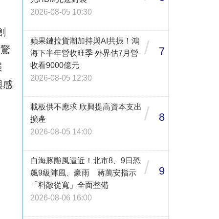
2026-08-05 10:30
創
蘋果鏈拉貨潮加持與AI共振！鴻
/
「驚
7
海下半年營收旺季 外界估7月營
收看9000億元
展
2026-08-05 12:30
與感
載板供不應求 欣興提高資本支出
/
8
擴產
2026-08-05 14:00
白海豚颱風逼近！北市8、9日恐
/
9
飆9級陣風、豪雨 蔣萬安指示
「料敵從寬」全面整備
2026-08-06 16:00