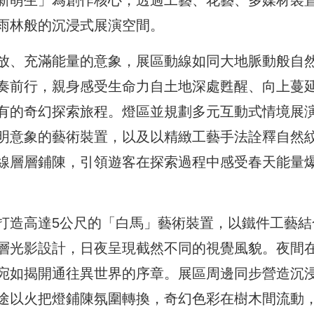
新萌生」為創作核心，透過工藝、花藝、多媒材裝
雨林般的沉浸式展演空間。
放、充滿能量的意象，展區動線如同大地脈動般自
奏前行，親身感受生命力自土地深處甦醒、向上蔓
有的奇幻探索旅程。燈區並規劃多元互動式情境展
明意象的藝術裝置，以及以精緻工藝手法詮釋自然
線層層鋪陳，引領遊客在探索過程中感受春天能量
打造高達5公尺的「白馬」藝術裝置，以鐵件工藝結
層光影設計，日夜呈現截然不同的視覺風貌。夜間
宛如揭開通往異世界的序章。展區周邊同步營造沉
途以火把燈鋪陳氛圍轉換，奇幻色彩在樹木間流動