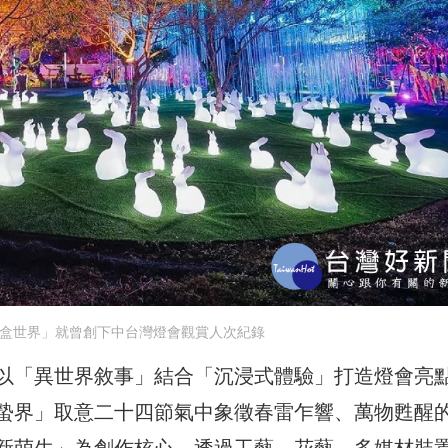
3魔盒世界」就曾創下中台灣燈會觀賞人次紀錄
以「異世界敘事」結合「沉浸式體驗」打造燈會亮
蟄界」取意二十四節氣中象徵春雷乍響、萬物甦醒