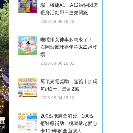
場 機捷A1、A12站快閃店
暖身活動即日搶先開跑
2026-08-06 16:29
啦啦隊女神李多慧來了！
石岡熱氣球嘉年華8/22起登
場
2026-08-06 15:02
屋頂光電獎勵 嘉義市加碼
每瓩2千、最高2萬
2026-08-04 19:10
200點抵農會消費、100點
抵醫療補助 桃園敬老愛心
卡116年起全面擴大