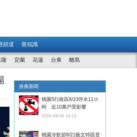
經頻道
善知識
基隆
宜蘭
花蓮
台東
離島
場
推薦新聞
桃園5行政區8/10停水11小
時 近10萬戶受影響
2026-08-06 18:15
桃園冷飲節8/21藝文特區登