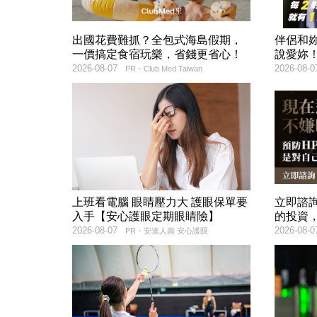
出國花費難抓？全包式海島假期，
伴侶和
一價搞定食宿玩樂，省錢更省心！
說愛妳
2026-08-07
2026-08-0
PR・Club Med Taiwan
上班看電腦 眼睛壓力大 護眼保單要
立即諮
入手【安心護眼定期眼睛險】
的投資
2026-08-07
2026-08-0
PR・安達人壽 安心護眼