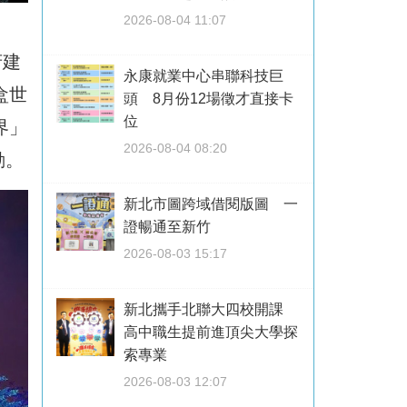
2026-08-04 11:07
府建
永康就業中心串聯科技巨
盒世
頭 8月份12場徵才直接卡
位
界」
2026-08-04 08:20
動。
新北市圖跨域借閱版圖 一
證暢通至新竹
2026-08-03 15:17
新北攜手北聯大四校開課
高中職生提前進頂尖大學探
索專業
2026-08-03 12:07