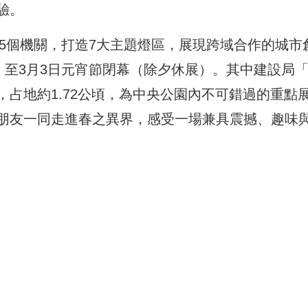
驗。
府5個機關，打造7大主題燈區，展現跨域合作的城市
，至3月3日元宵節閉幕（除夕休展）。其中建設局
占地約1.72公頃，為中央公園內不可錯過的重點
朋友一同走進春之異界，感受一場兼具震撼、趣味