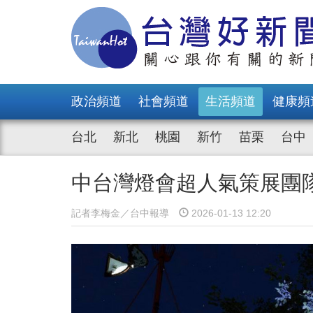
政治頻道
社會頻道
生活頻道
健康頻
台北
新北
桃園
新竹
苗栗
台中
中台灣燈會超人氣策展團隊
記者李梅金／台中報導
2026-01-13 12:20