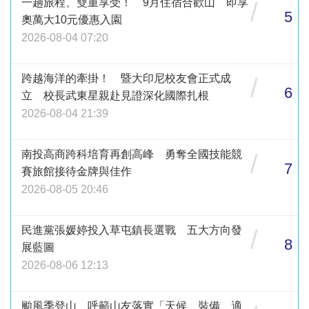
一趟旅程、雙重享受！ 9月住宿合歡山 即享
/
5
奧萬大10元優惠入園
2026-08-04 07:20
跨越海洋的牽掛！ 暨大印尼校友會正式成
/
6
立 校長武東星親赴見證深化國際扎根
2026-08-04 21:39
南投高商跨科培育再創高峰 勇奪全國技能競
/
7
賽旅館接待金牌與佳作
2026-08-05 20:46
民進黨張媛婷投入草屯鎮長選戰 五大方向發
/
8
展藍圖
2026-08-06 12:13
颱風季登山 呼籲山友落實「天候、裝備、適