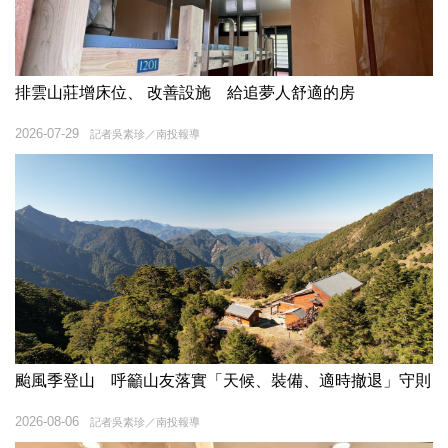
排雲山莊增床位、 改善設施 給追夢人舒適的房
2026-07-29
記者吳素珍／南投報導
颱風季登山 呼籲山友落實「天候、裝備、適時撤退」守則
2026-08-06
記者吳素珍／南投報導