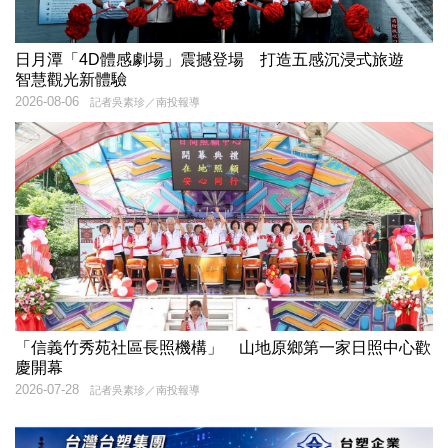
日月潭「4D體感劇場」震撼登場 打造五感沉浸式旅遊
智慧觀光新體驗
2026-08-06
記者吳素珍／南投報導
「信義竹秀苑社區長照機構」 山地原鄉第一家日照中心歡
慶開幕
2026-07-28
記者吳素珍／南投報導