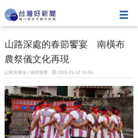
山路深處的春節饗宴 南橫布
農祭儀文化再現
記者吳素珍／南投報導
2026-01-12 15:56