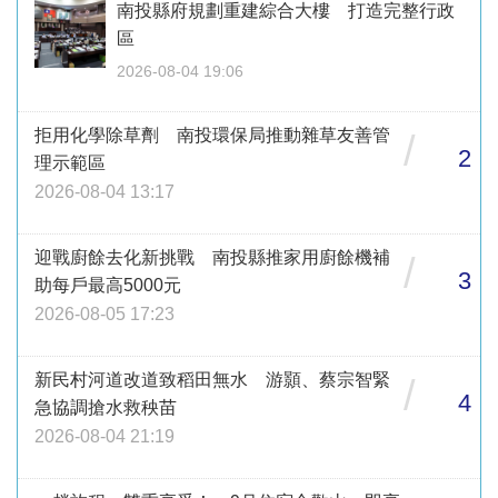
南投縣府規劃重建綜合大樓 打造完整行政
區
2026-08-04 19:06
拒用化學除草劑 南投環保局推動雜草友善管
/
2
理示範區
2026-08-04 13:17
迎戰廚餘去化新挑戰 南投縣推家用廚餘機補
/
3
助每戶最高5000元
2026-08-05 17:23
新民村河道改道致稻田無水 游顥、蔡宗智緊
/
4
急協調搶水救秧苗
2026-08-04 21:19