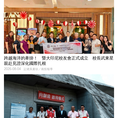
跨越海洋的牽掛！ 暨大印尼校友會正式成立 校長武東星
親赴見證深化國際扎根
2026-08-04
記者吳素珍／南投報導