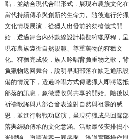
唱，並結合現代合唱形式，展現布農族文化在
當代持續傳承與創新的生命力。隨後進行狩獵
文化情境展演，從獵人出發前的祭槍儀式開
始，透過舞台內外動線設計模擬狩獵歷程，呈
現布農族遵循自然規範、尊重萬物的狩獵文
化。狩獵完成後，族人吟唱背負重物之歌，背
負獵物返回舞台，說明早期部落在缺乏通訊設
備的情況下，透過吟唱方式傳遞獵人即將返抵
部落的訊息，象徵豐收與共享的開始。隨後以
祈禱歌謠與八部合音表達對自然與祖靈的感
恩，並進行報戰功展演，呈現狩獵成果回歸部
落與經驗傳承的文化意涵。活動最後安排搗小
米體驗，邀請遊客一同參與，透過實際操作與