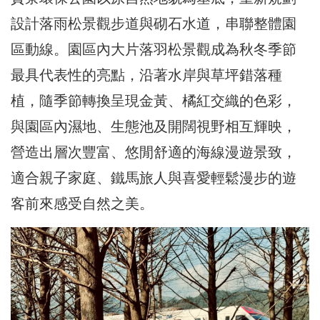
設計落雨松景觀步道與砌石水道，串聯整體園
區動線。園區內大片落羽松景觀成為秋冬季節
最具代表性的亮點，沿著水岸與草坪錯落種
植，隨季節轉換呈現金黃、橘紅交織的色彩，
與園區內濕地、生態池及開闊視野相互輝映，
營造出層次豐富、悠閒舒適的海線漫遊景致，
適合親子家庭、鐵馬旅人與喜愛輕鬆漫步的遊
客前來感受自然之美。