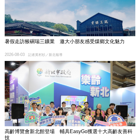
暑假走訪猴硐瑞三鑛業 邀大小朋友感受煤鄉文化魅力
2026-08-03
記者黃村杉／新北報導
高齡博覽會新北館登場 輔具EasyGo獲選十大高齡友善科
技