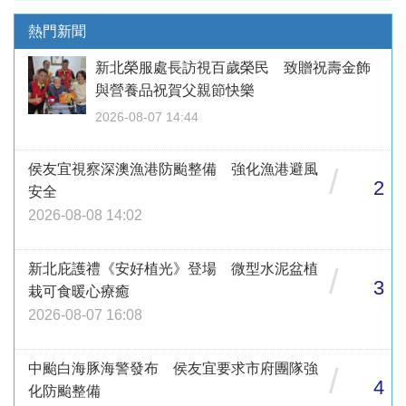
熱門新聞
新北榮服處長訪視百歲榮民 致贈祝壽金飾
與營養品祝賀父親節快樂
2026-08-07 14:44
侯友宜視察深澳漁港防颱整備 強化漁港避風
/
2
安全
2026-08-08 14:02
新北庇護禮《安好植光》登場 微型水泥盆植
/
3
栽可食暖心療癒
2026-08-07 16:08
中颱白海豚海警發布 侯友宜要求市府團隊強
/
4
化防颱整備