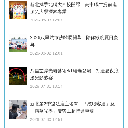
新北攜手北聯大四校開課 高中職生提前進
頂尖大學探索專業
2026-08-03 12:07
2026八里城市沙雕展開幕 陪你歡度夏日慶
典
2026-08-02 12:01
八里左岸光雕藝術8/1璀璨登場 打造夏夜浪
漫光影盛宴
2026-07-31 13:14
新北第2季違法雇主名單 「統聯客運」及
「精華光學」屢勞工超時遭重罰
2026-07-30 12:51