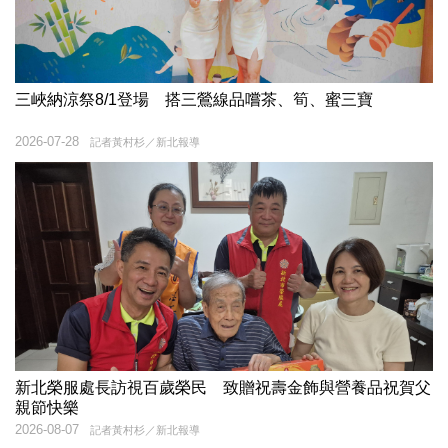
三峽納涼祭8/1登場 搭三鶯線品嚐茶、筍、蜜三寶
2026-07-28
記者黃村杉／新北報導
新北榮服處長訪視百歲榮民 致贈祝壽金飾與營養品祝賀父
親節快樂
2026-08-07
記者黃村杉／新北報導