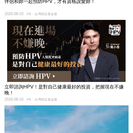
伴侶和妳一起預防HPV，才有資格說愛妳！
2026-08-10
PR・台灣癌症基金會
立即諮詢HPV！是對自己健康最好的投資，把握現在不嫌
晚！
2026-08-10
PR・台灣癌症基金會