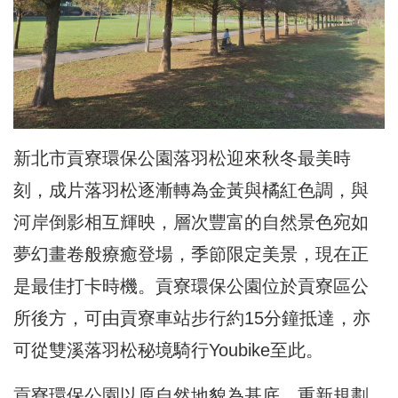
新北市貢寮環保公園落羽松迎來秋冬最美時
刻，成片落羽松逐漸轉為金黃與橘紅色調，與
河岸倒影相互輝映，層次豐富的自然景色宛如
夢幻畫卷般
療癒
登場，季節限定美景，現在正
是最佳打卡時機。貢寮環保公園位於貢寮區公
所後方，可由貢寮車站步行約15分鐘抵達，亦
可從雙溪落羽松秘境騎行Youbike至此。
貢寮環保公園以原自然地貌為基底，重新規劃