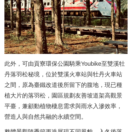
此外，可由貢寮環保公園騎乘Youbike至雙溪牡
丹落羽松秘境，位於雙溪火車站與牡丹火車站
之間，原為臺鐵改道後所留下的腹地，現已種
植大片的落羽松，園區規劃友善坡道架高觀景
平臺，兼顧動植物棲息需求與雨水入滲效率，
營造人與自然共融的永續空間。
整體景觀隨季節更迭展現不同風貌，入冬後落