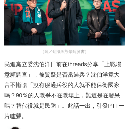
（圖／翻攝黑熊學院臉書）
民進黨立委沈伯洋日前在threads分享「上戰場
意願調查」，被質疑是否當過兵？沈伯洋竟大
言不慚嗆「沒有服過兵役的人就不能保衛國家
嗎？90％的人戰爭不在戰場上，難道是在發呆
嗎？替代役就是民防」。此話一出，引發PTT一
片噓聲。