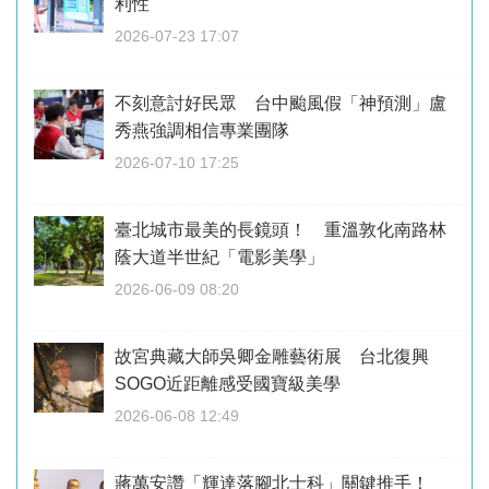
利性
2026-07-23 17:07
不刻意討好民眾 台中颱風假「神預測」盧
秀燕強調相信專業團隊
2026-07-10 17:25
臺北城市最美的長鏡頭！ 重溫敦化南路林
蔭大道半世紀「電影美學」
2026-06-09 08:20
故宮典藏大師吳卿金雕藝術展 台北復興
SOGO近距離感受國寶級美學
2026-06-08 12:49
蔣萬安讚「輝達落腳北士科」關鍵推手！