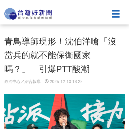
青鳥導師現形！沈伯洋嗆「沒
當兵的就不能保衛國家
嗎？」 引爆PTT酸潮
政治中心／綜合報導
2025-12-10 18:28