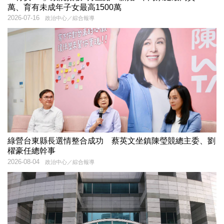
萬、育有未成年子女最高1500萬
2026-07-16
政治中心／綜合報導
綠營台東縣長選情整合成功 蔡英文坐鎮陳瑩競總主委、劉
櫂豪任總幹事
2026-08-04
政治中心／綜合報導