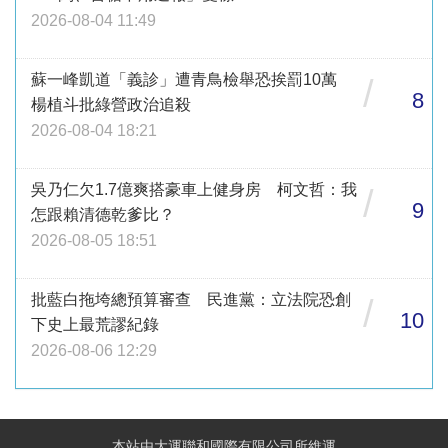
2026-08-04 11:49
蘇一峰凱道「義診」遭青鳥檢舉恐挨罰10萬
/
8
楊植斗批綠營政治追殺
2026-08-04 18:21
吳乃仁欠1.7億爽搭豪車上健身房 柯文哲：我
/
9
怎跟賴清德乾爹比？
2026-08-05 18:51
批藍白拖垮總預算審查 民進黨：立法院恐創
/
10
下史上最荒謬紀錄
2026-08-06 12:29
本站由大運聯和國際有限公司所維運