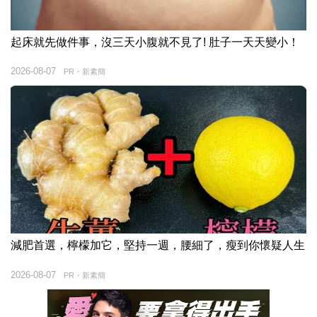
起床就先做件事，沒三天小腹就不見了! 肚子一天天變小！
2026-08-07
PR・新素簡
減肥首選，檸檬加它，堅持一週，腰細了，瘦到你懷疑人生
2026-08-07
PR・新素簡