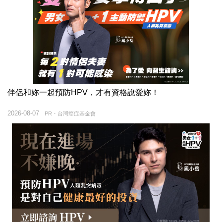
伴侶和妳一起預防HPV，才有資格說愛妳！
2026-08-07
PR・台灣癌症基金會