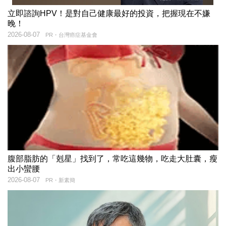
立即諮詢HPV！是對自己健康最好的投資，把握現在不嫌
晚！
2026-08-07
PR・台灣癌症基金會
腹部脂肪的「剋星」找到了，常吃這幾物，吃走大肚囊，瘦
出小蠻腰
2026-08-07
PR・新素簡