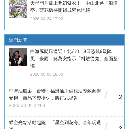
天母門戶披上夢幻紫衣！ 中山北路「浪漫
亭」藍花楹盛開鋪成紫色地毯
2026-04-24 17:02
熱門新聞
白海豚颱風逼近！北市8、9日恐飆9級陣
風、豪雨 蔣萬安指示「料敵從寬」全面整
備
2026-08-06 16:00
中聯油脂案 台糖︰福懋油所供粗油導致商譽
/
2
受損、商品下架損失，將正式提告
2026-08-05 22:03
貓空亮點活動起跑 「星空到花海」全年玩透
/
3