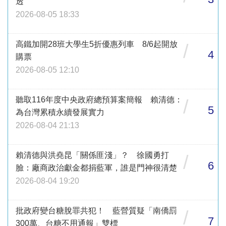
透
2026-08-05 18:33
高鐵加開28班大學生5折優惠列車 8/6起開放
/
4
購票
2026-08-05 12:10
聽取116年度中央政府總預算案簡報 賴清德：
/
5
為台灣累積永續發展實力
2026-08-04 21:13
賴清德與洪堯昆「關係匪淺」？ 徐國勇打
/
6
臉：廠商政治獻金都捐藍軍，誰是門神很清楚
2026-08-04 19:20
批政府變台糖脫罪共犯！ 藍營質疑「南僑罰
/
7
300萬、台糖不用通報」雙標