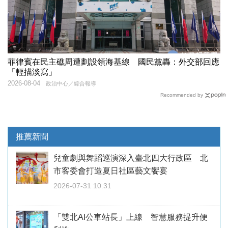
菲律賓在民主礁周遭劃設領海基線 國民黨轟：外交部回應
「輕描淡寫」
2026-08-04
政治中心／綜合報導
Recommended by
推薦新聞
兒童劇與舞蹈巡演深入臺北四大行政區 北
市客委會打造夏日社區藝文饗宴
2026-07-31 10:31
「雙北AI公車站長」上線 智慧服務提升便