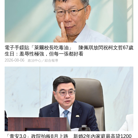
電子手鐶貼「萊爾校長吃毒油」 陳佩琪放閃祝柯文哲67歲
生日：羞辱性極強，但每一張都好看
2026-08-06
政治中心／綜合報導
「青安3.0」政院拍板8月上路 新婚2年內家庭最高貸1200