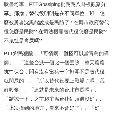
臉書粉專「PTTGossiping批踢踢八卦板觀察分
享」揶揄，替代役明明是在不同單位上班，怎
麼被勇者沈黑熊說成是民防了? 在縣市政府替代
役怎麼是民防? 在司法機關替代役怎麼是民防?
不鬼扯是會屎嗎?
PTT鄉民狠酸，「可憐啊，難怪可以當青鳥的導
師」、「這些台派一個比一個丟臉，整天嚷嚷
抗中保台，問有沒有當兵一字排開不是替代役
就閃尿的」、「所以替代役要上戰場了嗎，我
好興奮」、「這就是未來的台北市長嗎」、
「體諒一下，之前爬主席台摔到頭還沒好」、
「上次撞到的地方，看來不會好了」、「好