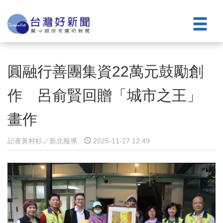
圓融行善團集資22萬元鼓勵創
作 呂俞賢回贈「城市之王」
畫作
記者黃村杉／新北報導
2025-11-27 12:49