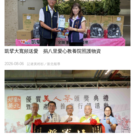
凱擘大寬頻送愛 捐八里愛心教養院照護物資
2026-08-06
記者黃村杉／新北報導