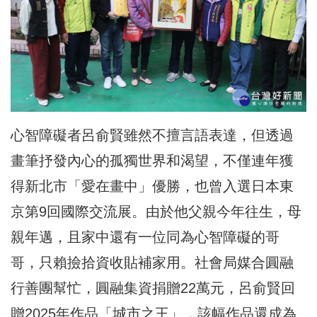
心智障礙者呂俞賢雖然不擅言語表達，但透過
畫筆抒發內心的孤獨世界和渴望，不僅連年獲
得新北市「愛在畫中」優勝，也曾入選日本東
京第9回國際交流展。由於他父親今年往生，母
親年邁，且家中還有一位同為心智障礙的哥
哥，只賴撿拾資收貼補家用。社會局媒合圓融
行善團幫忙，圓融集資捐贈22萬元，呂俞賢回
贈2025年作品「城市之王」，該幅作品還成為