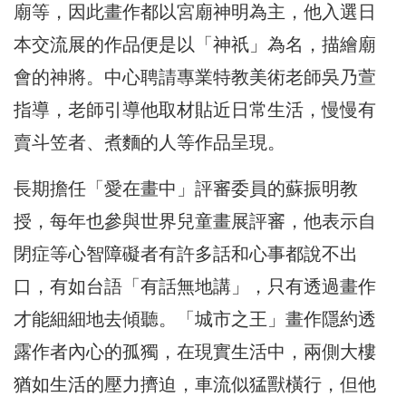
廟等，因此畫作都以宮廟神明為主，他入選日
本交流展的作品便是以「神祇」為名，描繪廟
會的神將。中心聘請專業特教美術老師吳乃萱
指導，老師引導他取材貼近日常生活，慢慢有
賣斗笠者、煮麵的人等作品呈現。
長期擔任「愛在畫中」評審委員的蘇振明教
授，每年也參與世界兒童畫展評審，他表示自
閉症等心智障礙者有許多話和心事都說不出
口，有如台語「有話無地講」，只有透過畫作
才能細細地去傾聽。「城市之王」畫作隱約透
露作者內心的孤獨，在現實生活中，兩側大樓
猶如生活的壓力擠迫，車流似猛獸橫行，但他