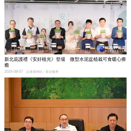
新北庇護禮《安好植光》登場 微型水泥盆植栽可食暖心療
癒
2026-08-07
記者黃村杉／新北報導