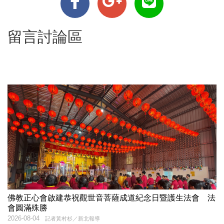
留言討論區
佛教正心會啟建恭祝觀世音菩薩成道紀念日暨護生法會 法
會圓滿殊勝
2026-08-04
記者黃村杉／新北報導