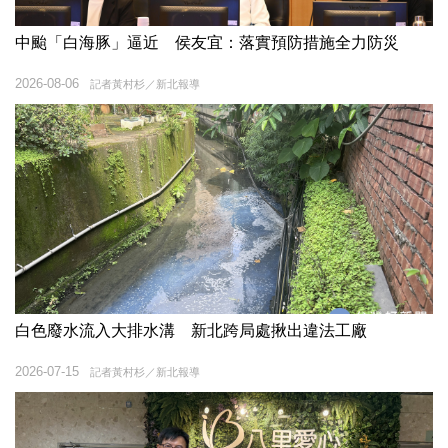
中颱「白海豚」逼近 侯友宜：落實預防措施全力防災
2026-08-06
記者黃村杉／新北報導
白色廢水流入大排水溝 新北跨局處揪出違法工廠
2026-07-15
記者黃村杉／新北報導