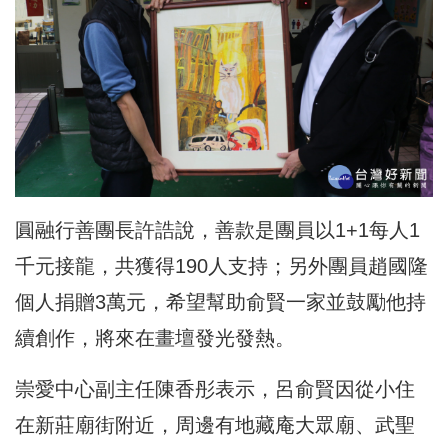
圓融行善團長許誥說，善款是團員以1+1每人1
千元接龍，共獲得190人支持；另外團員趙國隆
個人捐贈3萬元，希望幫助俞賢一家並鼓勵他持
續創作，將來在畫壇發光發熱。
崇愛中心副主任陳香彤表示，呂俞賢因從小住
在新莊廟街附近，周邊有地藏庵大眾廟、武聖