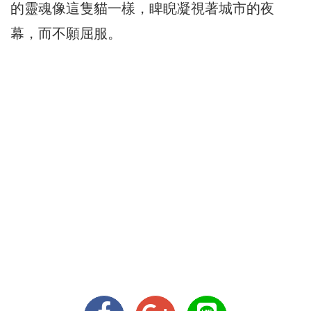
的靈魂像這隻貓一樣，睥睨凝視著城市的夜
幕，而不願屈服。