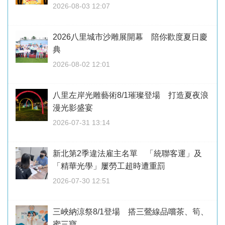
2026-08-03 12:07
2026八里城市沙雕展開幕 陪你歡度夏日慶
典
2026-08-02 12:01
八里左岸光雕藝術8/1璀璨登場 打造夏夜浪
漫光影盛宴
2026-07-31 13:14
新北第2季違法雇主名單 「統聯客運」及
「精華光學」屢勞工超時遭重罰
2026-07-30 12:51
三峽納涼祭8/1登場 搭三鶯線品嚐茶、筍、
蜜三寶