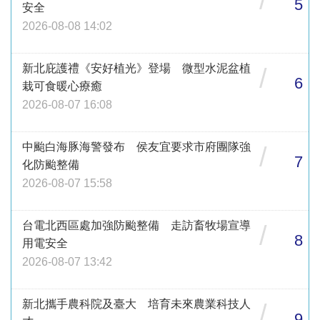
5
安全
2026-08-08 14:02
新北庇護禮《安好植光》登場 微型水泥盆植
/
6
栽可食暖心療癒
2026-08-07 16:08
中颱白海豚海警發布 侯友宜要求市府團隊強
/
7
化防颱整備
2026-08-07 15:58
台電北西區處加強防颱整備 走訪畜牧場宣導
/
8
用電安全
2026-08-07 13:42
新北攜手農科院及臺大 培育未來農業科技人
/
9