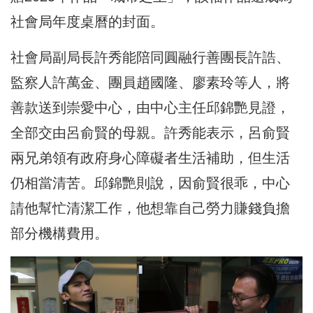
社會局年度桌曆的封面。
社會局副局長許秀能陪同
圓融行善團長
許誥、
監察人許萬金、
團員
趙國隆、廖素玲等人，將
善款送到崇愛中心，由中心主任邱錦艷見證，
全部交由呂俞賢的母親。許秀能表示，呂俞賢
兩兄弟領有政府身心障礙者生活補助，但生活
仍相當清苦。邱錦艷則說，因俞賢很乖，中心
請他幫忙清潔工作，他想靠自己勞力賺錢負擔
部分機構費用。