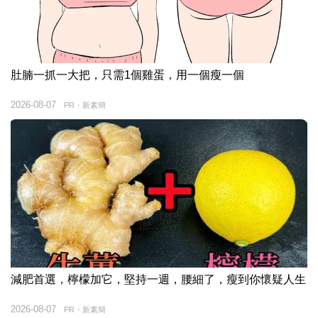
肚腩一抓一大把，只需1個雞蛋，用一個瘦一個
2026-08-07
PR・新素簡
減肥首選，檸檬加它，堅持一週，腰細了，瘦到你懷疑人生
2026-08-07
PR・新素簡