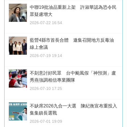
中聯19批油品重新上架 許淑華認為恐令民
眾疑慮增大
2026-07-22 16:54
藍營4縣市首長合體 邀集召開地方反毒油
線上會議
2026-07-19 19:14
不刻意討好民眾 台中颱風假「神預測」盧
秀燕強調相信專業團隊
2026-07-10 17:25
不缺席2026九合一大選 陳紀衡宣布重投入
集集鎮長選戰
2026-07-01 19:09