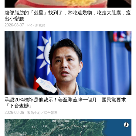
腹部脂肪的「剋星」找到了，常吃這幾物，吃走大肚囊，瘦
出小蠻腰
2026-08-07
PR・新素簡
承認20%標準是他裁示！姜至剛蓋牌一個月 國民黨要求
「下台查辦」
2026-08-06
政治中心／綜合報導