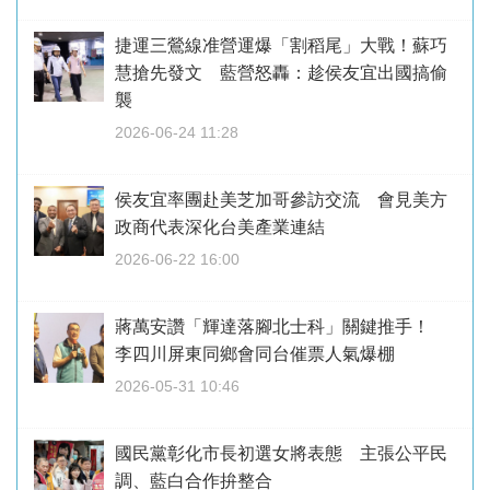
捷運三鶯線准營運爆「割稻尾」大戰！蘇巧
慧搶先發文 藍營怒轟：趁侯友宜出國搞偷
襲
2026-06-24 11:28
侯友宜率團赴美芝加哥參訪交流 會見美方
政商代表深化台美產業連結
2026-06-22 16:00
蔣萬安讚「輝達落腳北士科」關鍵推手！
李四川屏東同鄉會同台催票人氣爆棚
2026-05-31 10:46
國民黨彰化市長初選女將表態 主張公平民
調、藍白合作拚整合