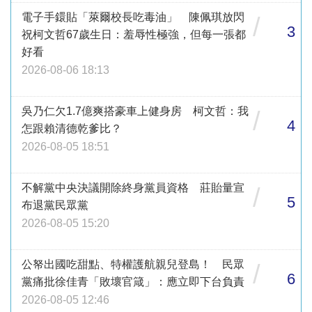
電子手鐶貼「萊爾校長吃毒油」 陳佩琪放閃
/
3
祝柯文哲67歲生日：羞辱性極強，但每一張都
好看
2026-08-06 18:13
吳乃仁欠1.7億爽搭豪車上健身房 柯文哲：我
/
4
怎跟賴清德乾爹比？
2026-08-05 18:51
不解黨中央決議開除終身黨員資格 莊貽量宣
/
5
布退黨民眾黨
2026-08-05 15:20
公帑出國吃甜點、特權護航親兒登島！ 民眾
/
6
黨痛批徐佳青「敗壞官箴」：應立即下台負責
2026-08-05 12:46