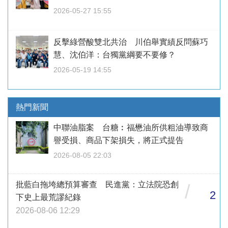
2026-05-27 15:55
反擊綠營酸雙北共治 川伯舉實績反問蘇巧
慧、沈伯洋：台獨黨綱要不要修？
2026-05-19 14:55
熱門新聞
中聯油脂案 台糖︰福懋油所供粗油導致商
譽受損、商品下架損失，將正式提告
2026-08-05 22:03
批藍白拖垮總預算審查 民進黨：立法院恐創
/
2
下史上最荒謬紀錄
2026-08-06 12:29