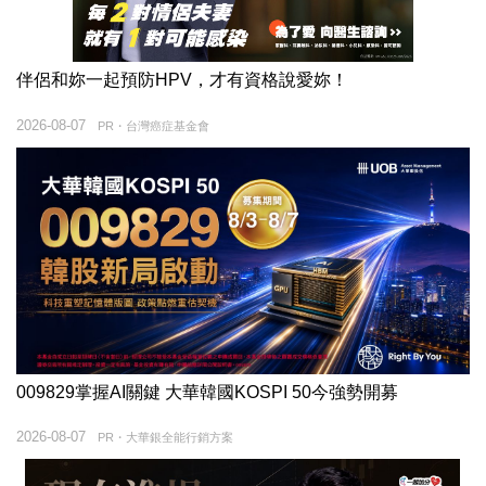
伴侶和妳一起預防HPV，才有資格說愛妳！
2026-08-07
PR・台灣癌症基金會
009829掌握AI關鍵 大華韓國KOSPI 50今強勢開募
2026-08-07
PR・大華銀全能行銷方案