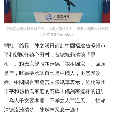
行政院大陸委員會發言台。（圖／資料照片，圖源：翻攝自行政院
大陸委員會YouTube）
網紅「館長」陳之漢日前赴中國福建省漳州市
平和縣阪仔鎮心田村，替總統賴清德「尋
根」。賴氏宗親盼賴清德「認祖歸宗」、回頭
是岸，呼籲要承認自己是中國人，不然就改
姓。中國國台辦發言人陳斌華表示，位於漳州
市平和縣賴氏家廟的石碑上鐫刻著這樣的祖訓
「為人子女要孝順，不孝之人罪逆天」。怕賴
清德沒聽清楚，陳斌華又念一遍！