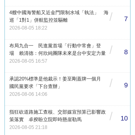
4艘中國海警船又近金門限制水域「執法」 海
/
7
巡「1對1」併航監控並驅離
2026-08-05 18:22
布局九合一 民進黨首場「行動中常會」登
/
8
場 賴清德：何欣純團隊未來是台中安定力量
2026-08-05 16:57
承認20%標準是他裁示！姜至剛蓋牌一個月
/
9
國民黨要求「下台查辦」
2026-08-06 14:06
指狂砍道路施工查核、交部媒宣預算已影響政
/
10
策落實 卓揆盼立院即時懸崖勒馬
2026-08-05 21:18