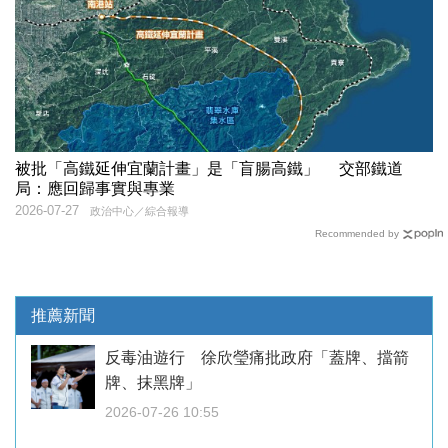
被批「高鐵延伸宜蘭計畫」是「盲腸高鐵」 交部鐵道
局：應回歸事實與專業
2026-07-27
政治中心／綜合報導
Recommended by
推薦新聞
反毒油遊行 徐欣瑩痛批政府「蓋牌、擋箭
牌、抹黑牌」
2026-07-26 10:55