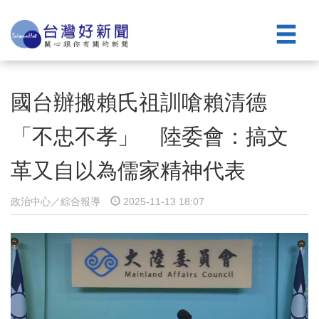
國台辦搬賴氏祖訓嗆賴清德
「不忠不孝」 陸委會：搞文
革又自以為儒家精神代表
政治中心／綜合報導
2025-11-13 18:07