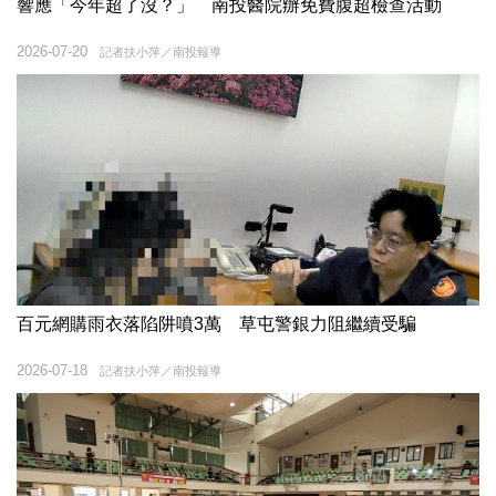
響應「今年超了沒？」 南投醫院辦免費腹超檢查活動
2026-07-20
記者扶小萍／南投報導
百元網購雨衣落陷阱噴3萬 草屯警銀力阻繼續受騙
2026-07-18
記者扶小萍／南投報導