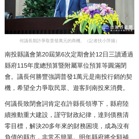
何議長期許爭取普發萬元的商機。（記者扶小萍攝）
南投縣議會第20屆第6次定期會於12日三讀通過
縣府115年度總預算暨附屬單位預算等圓滿閉
會。議長何勝豐強調普發1萬元是南投行銷的契
機，希望全力爭取民眾、遊客到南投來消費。
何議長致閉會詞肯定在許縣長領導下，縣府陸
續推動重大建設，謹守財政紀律，達到債務清
零目標，解決20多年來的財務困境，成為沒有
負債的縣市，非常不簡單。明年縣府將全額補