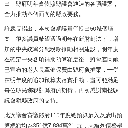
出，縣府明年會依照縣議會通過的各項議案，
全力推動各個面向的縣政要務。
許縣長指出，本次會期議員們提出50幾個議
案，很多議員希望透過明年在新財劃法下，增
加的中央統籌分配稅款推動相關建設，明年度
在確定中央各項補助預算額度後，將會連同她
已宣布的老人長輩健保費由縣府負擔案，一併
在明年度的追加預算去落實推動，盡可能滿足
每位縣民鄉親對縣府的期待，再次感謝南投縣
議會對縣政府的支持。
此次議會審議縣府115年度總預算歲入及歲出預
算總額均為351億7,884萬2千元，未編列債務舉