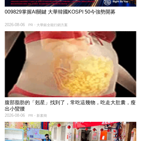
009829掌握AI關鍵 大華韓國KOSPI 50今強勢開募
2026-08-06
PR・大華銀全能行銷方案
腹部脂肪的「剋星」找到了，常吃這幾物，吃走大肚囊，瘦
出小蠻腰
2026-08-06
PR・新素簡