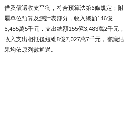
借及償還收支平衡，符合預算法第6條規定；附
屬單位預算及綜計表部分，收入總額146億
6,455萬5千元，支出總額155億3,483萬2千元，
收入支出相抵後短絀8億7,027萬7千元，審議結
果均依原列數通過。