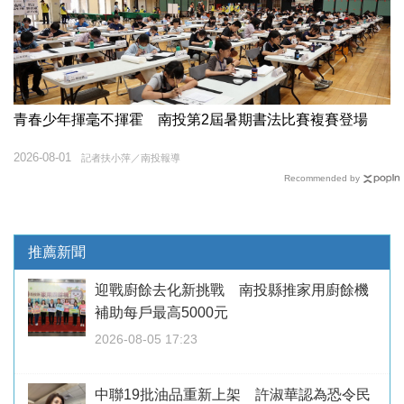
青春少年揮毫不揮霍 南投第2屆暑期書法比賽複賽登場
2026-08-01
記者扶小萍／南投報導
Recommended by
推薦新聞
迎戰廚餘去化新挑戰 南投縣推家用廚餘機
補助每戶最高5000元
2026-08-05 17:23
中聯19批油品重新上架 許淑華認為恐令民