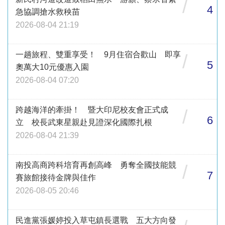
/
4
急協調搶水救秧苗
2026-08-04 21:19
一趟旅程、雙重享受！ 9月住宿合歡山 即享
/
5
奧萬大10元優惠入園
2026-08-04 07:20
跨越海洋的牽掛！ 暨大印尼校友會正式成
/
6
立 校長武東星親赴見證深化國際扎根
2026-08-04 21:39
南投高商跨科培育再創高峰 勇奪全國技能競
/
7
賽旅館接待金牌與佳作
2026-08-05 20:46
民進黨張媛婷投入草屯鎮長選戰 五大方向發