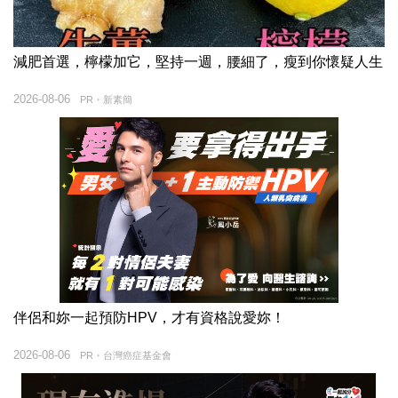
減肥首選，檸檬加它，堅持一週，腰細了，瘦到你懷疑人生
2026-08-06
PR・新素簡
伴侶和妳一起預防HPV，才有資格說愛妳！
2026-08-06
PR・台灣癌症基金會