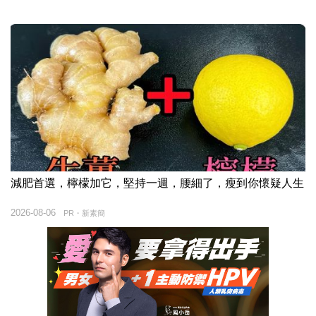
減肥首選，檸檬加它，堅持一週，腰細了，瘦到你懷疑人生
2026-08-06
PR・新素簡