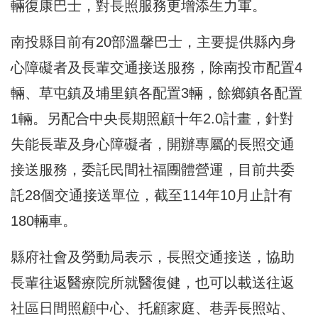
輛復康巴士，對長照服務更增添生力軍。
南投縣目前有20部溫馨巴士，主要提供縣內身
心障礙者及長輩交通接送服務，除南投市配置4
輛、草屯鎮及埔里鎮各配置3輛，餘鄉鎮各配置
1輛。另配合中央長期照顧十年2.0計畫，針對
失能長輩及身心障礙者，開辦專屬的長照交通
接送服務，委託民間社福團體營運，目前共委
託28個交通接送單位，截至114年10月止計有
180輛車。
縣府社會及勞動局表示，長照交通接送，協助
長輩往返醫療院所就醫復健，也可以載送往返
社區日間照顧中心、托顧家庭、巷弄長照站、