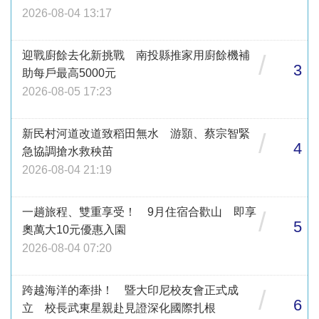
2026-08-04 13:17
迎戰廚餘去化新挑戰 南投縣推家用廚餘機補
/
3
助每戶最高5000元
2026-08-05 17:23
新民村河道改道致稻田無水 游顥、蔡宗智緊
/
4
急協調搶水救秧苗
2026-08-04 21:19
一趟旅程、雙重享受！ 9月住宿合歡山 即享
/
5
奧萬大10元優惠入園
2026-08-04 07:20
跨越海洋的牽掛！ 暨大印尼校友會正式成
/
6
立 校長武東星親赴見證深化國際扎根