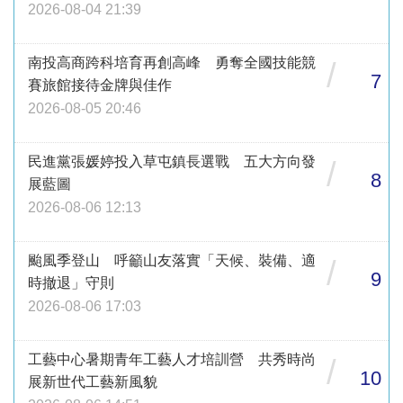
2026-08-04 21:39
南投高商跨科培育再創高峰 勇奪全國技能競
/
7
賽旅館接待金牌與佳作
2026-08-05 20:46
民進黨張媛婷投入草屯鎮長選戰 五大方向發
/
8
展藍圖
2026-08-06 12:13
颱風季登山 呼籲山友落實「天候、裝備、適
/
9
時撤退」守則
2026-08-06 17:03
工藝中心暑期青年工藝人才培訓營 共秀時尚
/
10
展新世代工藝新風貌