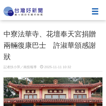
中寮法華寺、花壇奉天宮捐贈
兩輛復康巴士 許淑華頒感謝
狀
記者扶小萍／南投報導
2025-11-11 10:32