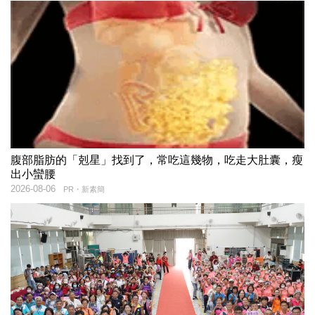
腹部脂肪的「剋星」找到了，常吃這幾物，吃走大肚囊，瘦
出小蠻腰
2026-08-06
PR・新素簡