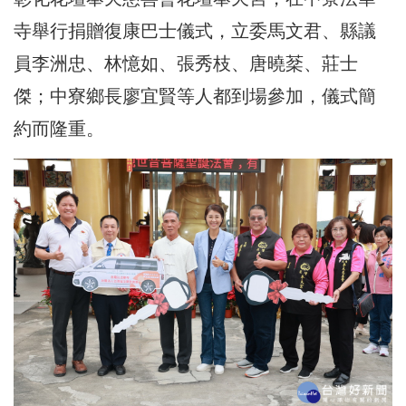
寺舉行捐贈復康巴士儀式，立委馬文君、縣議
員李洲忠、林憶如、張秀枝、唐曉棻、莊士
傑；中寮鄉長廖宜賢等人都到場參加，儀式簡
約而隆重。