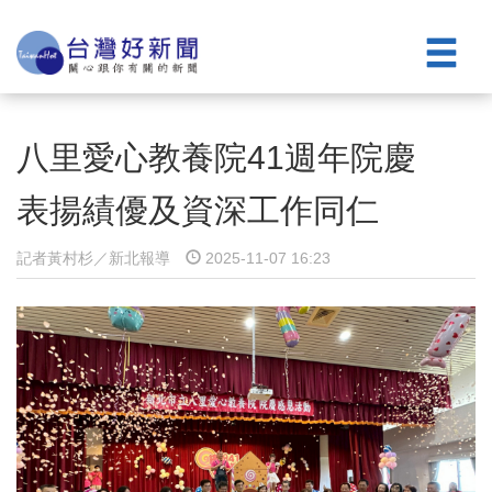
八里愛心教養院41週年院慶
表揚績優及資深工作同仁
記者黃村杉／新北報導
2025-11-07 16:23