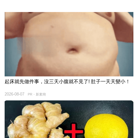
起床就先做件事，沒三天小腹就不見了! 肚子一天天變小！
2026-08-07
PR・新素簡