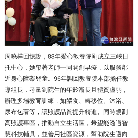
周曉槿回憶說，88年愛心教養院剛成立三峽日
托中心，她帶著老師一同開創早療，以服務鄰
近身心障礙兒童。96年調回教養院本部擔任教
導組長，考量到院生的年齡漸長且體質虛弱，
辦理多場教育訓練，如餵食、轉移位、沐浴、
尿布包著等，讓照護品質提升精進。同時規劃
高照護專區，推動自立生活區，希望能透過智
慧科技輔具，並善用社區資源，幫助院生邁向