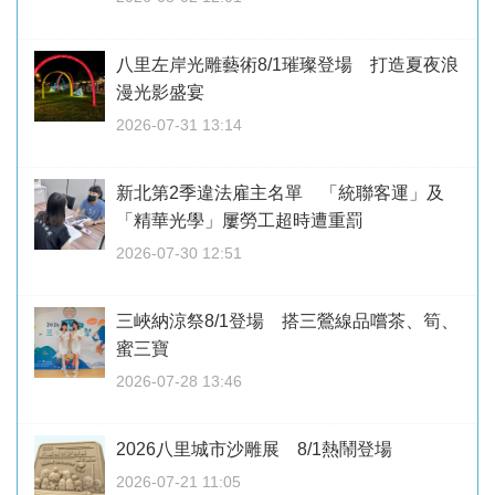
八里左岸光雕藝術8/1璀璨登場 打造夏夜浪
漫光影盛宴
2026-07-31 13:14
新北第2季違法雇主名單 「統聯客運」及
「精華光學」屢勞工超時遭重罰
2026-07-30 12:51
三峽納涼祭8/1登場 搭三鶯線品嚐茶、筍、
蜜三寶
2026-07-28 13:46
2026八里城市沙雕展 8/1熱鬧登場
2026-07-21 11:05