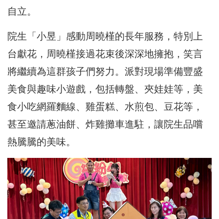
自立。
院生「小昱」感動周曉槿的長年服務，特別上
台獻花，周曉槿接過花束後深深地擁抱，笑言
將繼續為這群孩子們努力。派對現場準備豐盛
美食與趣味小遊戲，包括轉盤、夾娃娃等，美
食小吃網羅麵線、雞蛋糕、水煎包、豆花等，
甚至邀請蔥油餅、炸雞攤車進駐，讓院生品嚐
熱騰騰的美味。