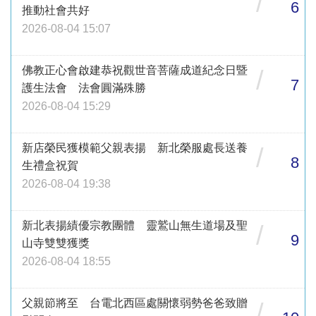
/
6
推動社會共好
2026-08-04 15:07
佛教正心會啟建恭祝觀世音菩薩成道紀念日暨
/
7
護生法會 法會圓滿殊勝
2026-08-04 15:29
新店榮民獲模範父親表揚 新北榮服處長送養
/
8
生禮盒祝賀
2026-08-04 19:38
新北表揚績優宗教團體 靈鷲山無生道場及聖
/
9
山寺雙雙獲獎
2026-08-04 18:55
父親節將至 台電北西區處關懷弱勢爸爸致贈
/