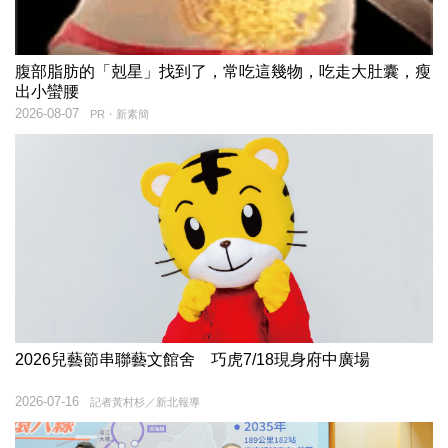
腹部脂肪的「剋星」找到了，常吃這幾物，吃走大肚囊，瘦
出小蠻腰
2026-08-07
PR・新素簡
2026兒藝節串聯藝文館舍 巧虎7/18現身府中廣場
2026-07-16
記者黃村杉／新北報導