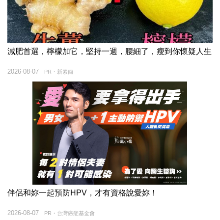
減肥首選，檸檬加它，堅持一週，腰細了，瘦到你懷疑人生
2026-08-07
PR・新素簡
伴侶和妳一起預防HPV，才有資格說愛妳！
2026-08-07
PR・台灣癌症基金會