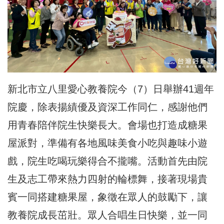
新北市立八里愛心教養院今（7）日舉辦41週年
院慶，
除表揚績優及資深工作同仁
，感謝他們
用青春陪伴院生快樂長大。會場也打造成糖果
屋派對，準備有各地風味美食小吃與趣味小遊
戲，院生吃喝玩樂得合不攏嘴。活動首先由院
生及志工帶來熱力四射的輪標舞，接著現場貴
賓一同搭建糖果屋，象徵在眾人的鼓勵下，讓
教養院成長茁壯。眾人合唱生日快樂，並一同