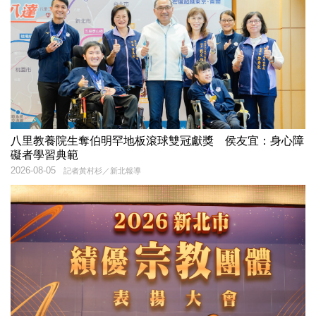
八里教養院生奪伯明罕地板滾球雙冠獻獎 侯友宜：身心障
礙者學習典範
2026-08-05
記者黃村杉／新北報導