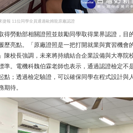
來捷報 11位同學全員通過歐姆龍原廠認證
取得勞動部相關證照並鼓勵同學取得業界認證，目
履歷亮點。「原廠證照是一把打開就業與實習機會
」陳校長強調，未來將持續結合企業設備與大專院
標準。電機科魏伯霖老師也表示，通過認證檢定不
起點；透過檢定驗證，可以確保同學在程式設計與
務期待。