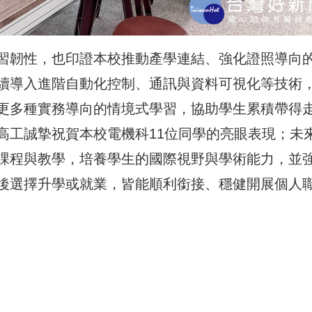
習韌性，也印證本校推動產學連結、強化證照導向
續導入進階自動化控制、通訊與資料可視化等技術
更多種實務導向的情境式學習，協助學生累積帶得
高工誠摯祝賀本校電機科11位同學的亮眼表現；未
課程與教學，培養學生的國際視野與學術能力，並
後選擇升學或就業，皆能順利銜接、穩健開展個人