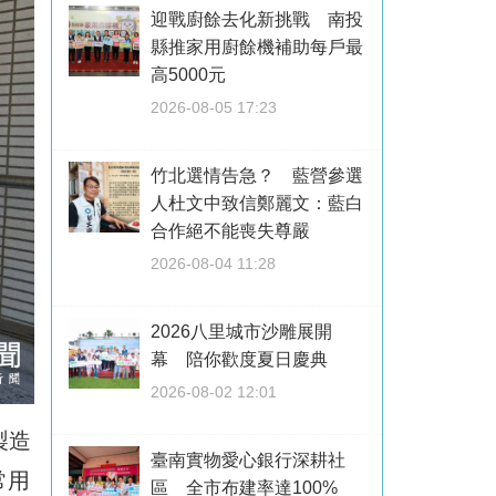
迎戰廚餘去化新挑戰 南投
縣推家用廚餘機補助每戶最
高5000元
2026-08-05 17:23
竹北選情告急？ 藍營參選
人杜文中致信鄭麗文：藍白
合作絕不能喪失尊嚴
2026-08-04 11:28
2026八里城市沙雕展開
幕 陪你歡度夏日慶典
2026-08-02 12:01
製造
臺南實物愛心銀行深耕社
常用
區 全市布建率達100%