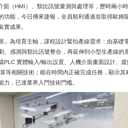
介面（HMI）、類比訊號量測與處理等，歷時兩小
的功能，今日傳來捷報，全員順利通過並取得歐姆
紮實成果。
涯」為培育主軸，課程設計緊扣產線需求：由基礎
面規劃、感測與類比訊號整合，再延伸到小型生產線的
PLC 實體輸入/輸出設置、人機介面畫面設計、虛
換算等相關技術；能在時間內正確完成任務，顯示其
能力，已達業界入門技術門檻。