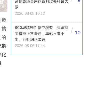
9
余信憲議員用錯資料誤導社會大
眾
2026-08-08 10:12
的策
8/13城鎮韌性防空演習 演練期
，擴
/
10
間機捷正常營運、車站只進不
走的
出、行動網路降速
來將
2026-08-06 17:44
強化
職