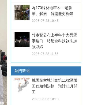
為170線林道巨木「老前
輩」解索 解開歷史枷鎖
2026-07-23 10:45
竹市警公布上半年十大易肇
事路口 將配合科技執法加
強取締
2026-07-22 11:58
熱門新聞
桃園航空城計畫第11標區徵
工程順利決標 預計11月開
工
2026-08-08 10:19