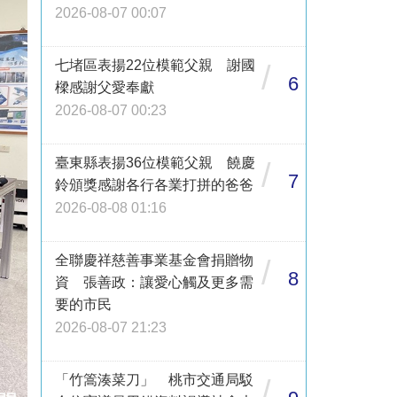
2026-08-07 00:07
七堵區表揚22位模範父親 謝國
/
6
樑感謝父愛奉獻
2026-08-07 00:23
臺東縣表揚36位模範父親 饒慶
/
7
鈴頒獎感謝各行各業打拼的爸爸
2026-08-08 01:16
全聯慶祥慈善事業基金會捐贈物
/
8
資 張善政：讓愛心觸及更多需
要的市民
2026-08-07 21:23
「竹篙湊菜刀」 桃市交通局駁
/