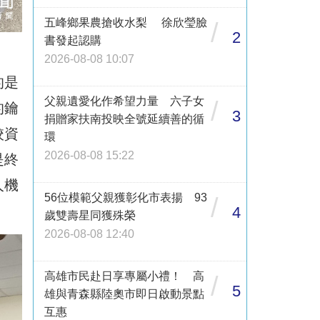
五峰鄉果農搶收水梨 徐欣瑩臉
/
2
書發起認購
2026-08-08 10:07
的是
父親遺愛化作希望力量 六子女
/
的鑰
3
捐贈家扶南投映全號延續善的循
校資
環
2026-08-08 15:22
是終
人機
56位模範父親獲彰化市表揚 93
/
4
歲雙壽星同獲殊榮
2026-08-08 12:40
高雄市民赴日享專屬小禮！ 高
/
5
雄與青森縣陸奧市即日啟動景點
互惠