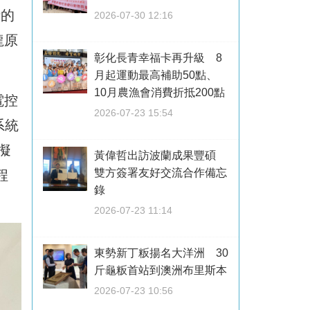
時的
2026-07-30 12:16
龍原
彰化長青幸福卡再升級 8
月起運動最高補助50點、
10月農漁會消費折抵200點
電控
2026-07-23 15:54
系統
擬
黃偉哲出訪波蘭成果豐碩
雙方簽署友好交流合作備忘
程
錄
2026-07-23 11:14
東勢新丁粄揚名大洋洲 30
斤龜粄首站到澳洲布里斯本
2026-07-23 10:56