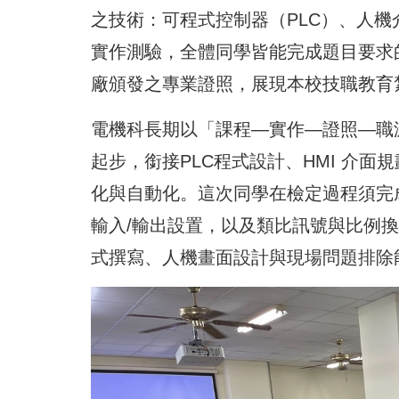
之技術：可程式控制器（PLC）、人機
實作測驗，全體同學皆能完成題目要求
廠頒發之專業證照，展現本校技職教育
電機科長期以「課程—實作—證照—職
起步，銜接PLC程式設計、HMI 介
化與自動化。這次同學在檢定過程須完成
輸入/輸出設置，以及類比訊號與比例
式撰寫、人機畫面設計與現場問題排除