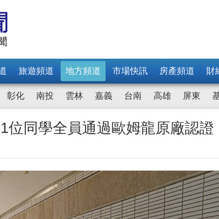
道
旅遊頻道
地方頻道
市場快訊
房產頻道
財
彰化
南投
雲林
嘉義
台南
高雄
屏東
11位同學全員通過歐姆龍原廠認證