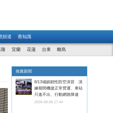
經頻道
善知識
基隆
宜蘭
花蓮
台東
離島
推薦新聞
8/13城鎮韌性防空演習 演
練期間機捷正常營運、車站
只進不出、行動網路降速
2026-08-06 17:44