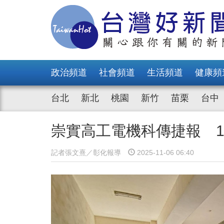
政治頻道
社會頻道
生活頻道
健康頻
台北
新北
桃園
新竹
苗栗
台中
崇實高工電機科傳捷報 
記者張文熹／彰化報導
2025-11-06 06:40