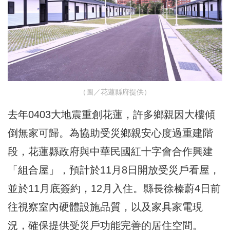
（圖／花蓮縣府提供）
去年0403大地震重創花蓮，許多鄉親因大樓傾
倒無家可歸。為協助受災鄉親安心度過重建階
段，花蓮縣政府與中華民國紅十字會合作興建
「組合屋」，預計於11月8日開放受災戶看屋，
並於11月底簽約，12月入住。縣長徐榛蔚4日前
往視察室內硬體設施品質，以及家具家電現
況，確保提供受災戶功能完善的居住空間。