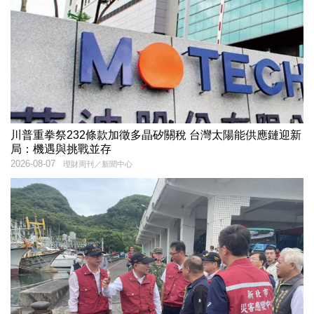
川普重拳祭232條款加徵多晶矽關稅 台灣太陽能供應鏈迎新
局：機遇與挑戰並存
2026-08-07
理財周刊／新聞中心