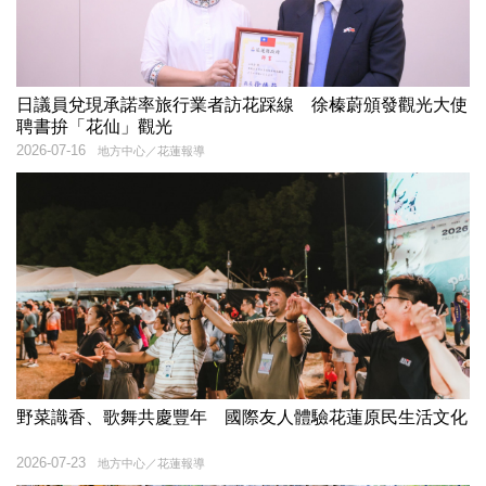
日議員兌現承諾率旅行業者訪花踩線 徐榛蔚頒發觀光大使
聘書拚「花仙」觀光
2026-07-16
地方中心／花蓮報導
野菜識香、歌舞共慶豐年 國際友人體驗花蓮原民生活文化
2026-07-23
地方中心／花蓮報導