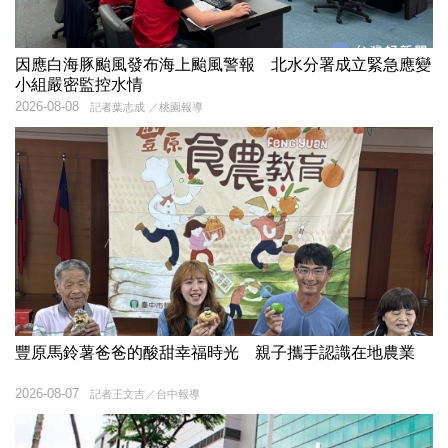
因應白海豚颱風發布海上颱風警報 北水分署成立緊急應變
小組嚴密監控水情
2026-08-08
記者葉志成 ／桃園報導
豐原馬鈴薯爸爸的酸甜幸福時光 親子攜手認識在地農業
2026-08-07
記者王文吉／台中報導