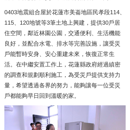
0403地震組合屋於花蓮市美崙地區民孝段114、
115、120地號等3筆土地上興建，提供30戶居
住空間，鄰近林園公園，交通便利、生活機能
良好，並配合水電、排水等完善設施，讓受災
戶能暫時安身、安心重建未來，恢復正常生
活。在中繼安置工作上，花蓮縣政府經過縝密
的調查和規劃順利施工，為受災戶提供支持力
量，希望透過各界的努力，能夠讓每一位受災
戶都能夠早日回到溫暖的家。