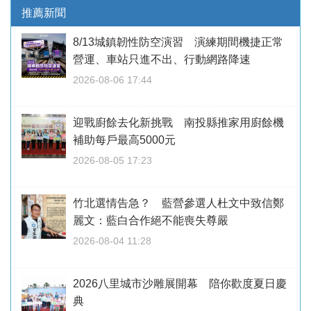
推薦新聞
8/13城鎮韌性防空演習 演練期間機捷正常
營運、車站只進不出、行動網路降速
2026-08-06 17:44
迎戰廚餘去化新挑戰 南投縣推家用廚餘機
補助每戶最高5000元
2026-08-05 17:23
竹北選情告急？ 藍營參選人杜文中致信鄭
麗文：藍白合作絕不能喪失尊嚴
2026-08-04 11:28
2026八里城市沙雕展開幕 陪你歡度夏日慶
典