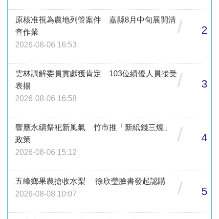
原核准視為農地列管案件 嘉縣8月中旬展開清
/
2
查作業
2026-08-06 16:53
雲林調解委員貢獻獲肯定 103位績優人員接受
/
3
表揚
2026-08-06 16:58
響應永續祭祀新風氣 竹市推「新紙錢三燒」
/
4
政策
2026-08-06 15:12
五峰鄉果農搶收水梨 徐欣瑩臉書發起認購
/
5
2026-08-08 10:07