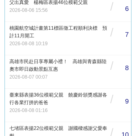
父出真愛 楊梅區表揚46位模範父親
/
6
2026-08-06 15:56
桃園航空城計畫第11標區徵工程順利決標 預
/
7
計11月開工
2026-08-08 10:19
高雄市民赴日享專屬小禮！ 高雄與青森縣陸
/
8
奧市即日啟動景點互惠
2026-08-07 00:07
臺東縣表揚36位模範父親 饒慶鈴頒獎感謝各
/
9
行各業打拼的爸爸
2026-08-08 01:16
七堵區表揚22位模範父親 謝國樑感謝父愛奉
/
10
獻