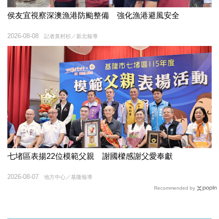
侯友宜視察深澳漁港防颱整備 強化漁港避風安全
2026-08-08
記者黃村杉／新北報導
七堵區表揚22位模範父親 謝國樑感謝父愛奉獻
2026-08-07
地方中心／基隆報導
Recommended by