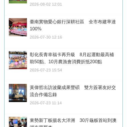
2026-08-02 12:01
臺南實物愛心銀行深耕社區 全市布建率達
100%
2026-07-30 12:16
彰化長青幸福卡再升級 8月起運動最高補
助50點、10月農漁會消費折抵200點
2026-07-23 15:54
黃偉哲出訪波蘭成果豐碩 雙方簽署友好交
流合作備忘錄
2026-07-23 11:14
東勢新丁粄揚名大洋洲 30斤龜粄首站到澳