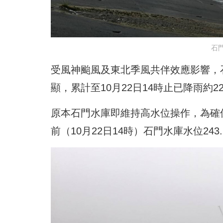
石
受風神颱風及東北季風共伴效應影響，石
顯，累計至10月22日14時止已降雨約2
原本石門水庫即維持高水位操作，為確保
前（10月22日14時）石門水庫水位243