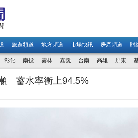
道
旅遊頻道
地方頻道
市場快訊
房產頻道
財
彰化
南投
雲林
嘉義
台南
高雄
屏東
噸 蓄水率衝上94.5%