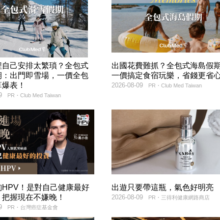
程自己安排太繁瑣？全包式
出國花費難抓？全包式海島假
期：出門即雪場，一價全包
一價搞定食宿玩樂，省錢更省
算爆表！
2026-08-09
PR・Club Med Taiwan
9
PR・Club Med Taiwan
詢HPV！是對自己健康最好
出遊只要帶這瓶，氣色好明亮
，把握現在不嫌晚！
2026-08-09
PR・三得利健康網路商店
9
PR・台灣癌症基金會