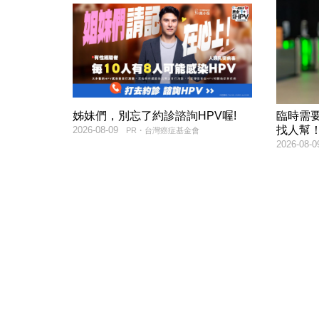
姊妹們，別忘了約診諮詢HPV喔!
臨時需
找人幫
2026-08-09
PR・台灣癌症基金會
2026-08-0