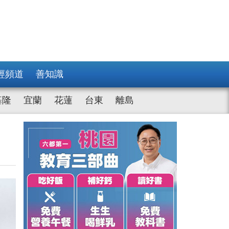
經頻道
善知識
基隆
宜蘭
花蓮
台東
離島