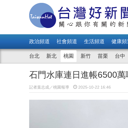
政治頻道
社會頻道
生活頻道
健康頻
台北
新北
桃園
新竹
苗栗
台中
石門水庫連日進帳6500萬
記者葉志成／桃園報導
2025-10-22 16:46