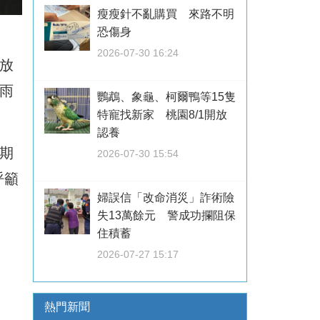
瘦瘦針不亂購買 來路不明
恐傷身
2026-07-30 16:24
放
雨
鸚鵡、象龜、柯爾鴨等15隻
特寵找新家 桃園8/1開放
認養
期
2026-07-30 15:54
呼籲
婦誤信「改命消災」詐術險
失13萬餘元 警成功攔阻保
住積蓄
2026-07-27 15:17
熱門新聞