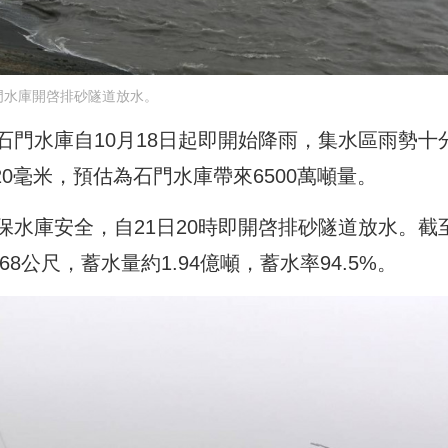
門水庫開啓排砂隧道放水。
門水庫自10月18日起即開始降雨，集水區雨勢十
20毫米，預估為石門水庫帶來6500萬噸量。
水庫安全，自21日20時即開啓排砂隧道放水。截
.68公尺，蓄水量約1.94億噸，蓄水率94.5%。