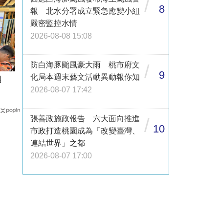
/
8
報 北水分署成立緊急應變小組
嚴密監控水情
2026-08-08 15:08
防白海豚颱風豪大雨 桃市府文
/
9
化局本週末藝文活動異動報你知
8對
」
2026-08-07 17:42
張善政施政報告 六大面向推進
/
10
市政打造桃園成為「改變臺灣、
連結世界」之都
2026-08-07 17:00