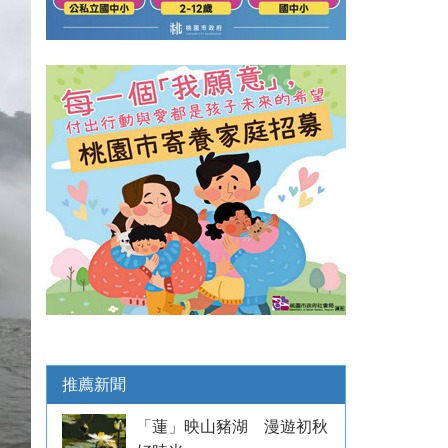
推薦新聞
「蓮」映山豬湖 漫遊初秋