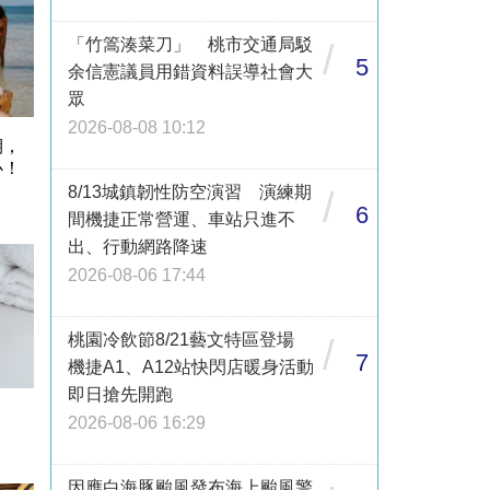
「竹篙湊菜刀」 桃市交通局駁
/
5
余信憲議員用錯資料誤導社會大
眾
2026-08-08 10:12
期，
心！
8/13城鎮韌性防空演習 演練期
/
6
間機捷正常營運、車站只進不
出、行動網路降速
2026-08-06 17:44
桃園冷飲節8/21藝文特區登場
/
7
機捷A1、A12站快閃店暖身活動
即日搶先開跑
2026-08-06 16:29
因應白海豚颱風發布海上颱風警