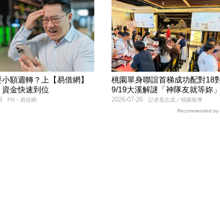
要小額週轉？上【易借網】
桃園單身聯誼首梯成功配對1
！資金快速到位
9/19大溪解謎「神隊友就等妳
9
2026-07-26
PR・易借網
記者葉志成／桃園報導
Recommended by