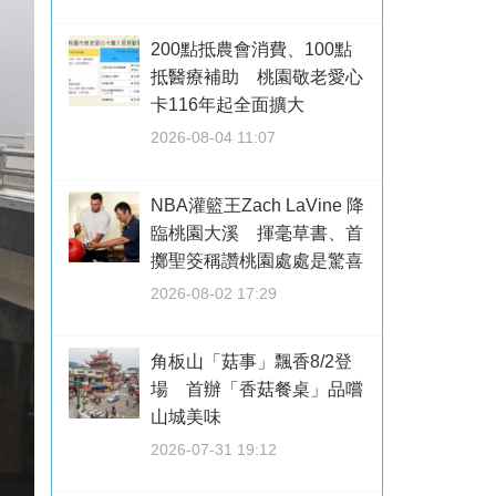
200點抵農會消費、100點
抵醫療補助 桃園敬老愛心
卡116年起全面擴大
2026-08-04 11:07
NBA灌籃王Zach LaVine 降
臨桃園大溪 揮毫草書、首
擲聖筊稱讚桃園處處是驚喜
2026-08-02 17:29
角板山「菇事」飄香8/2登
場 首辦「香菇餐桌」品嚐
山城美味
2026-07-31 19:12