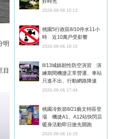
好時光
2026-08-08 10:13
桃園5行政區8/10停水11小
時 近10萬戶受影響
分明
2026-08-06 18:15
8/13城鎮韌性防空演習 演
至目
練期間機捷正常營運、車站
只進不出、行動網路降速
2026-08-06 17:44
桃園冷飲節8/21藝文特區登
場 機捷A1、A12站快閃店
暖身活動即日搶先開跑
2026-08-06 16:29