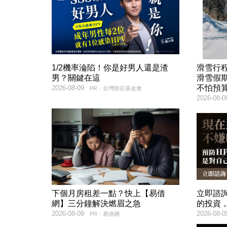
1/2機率淪陷！你是好男人還是渣
滑雪行
男？關鍵在這
滑雪假
不怕預
2026-08-09
PR・台灣癌症基金會
2026-08-0
下個月房租差一點？快上【易借
立即諮
網】三分鐘解決燃眉之急
的投資
2026-08-09
2026-08-0
PR・易借網