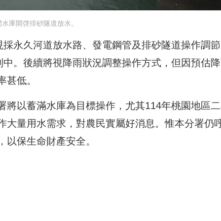
門水庫開啓排砂隧道放水。
，現採永久河道放水路、發電鋼管及排砂隧道操作調節
控制中。後續將視降雨狀況調整操作方式，但因預估降
率甚低。
署將以蓄滿水庫為目標操作，尤其114年桃園地區二
作大量用水需求，對農民實屬好消息。惟本分署仍
，以保生命財產安全。