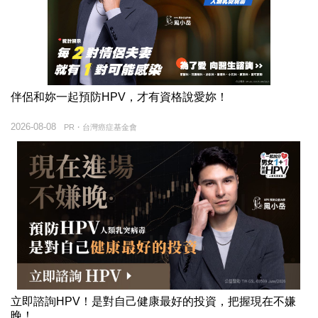
伴侶和妳一起預防HPV，才有資格說愛妳！
2026-08-08
PR・台灣癌症基金會
立即諮詢HPV！是對自己健康最好的投資，把握現在不嫌
晚！