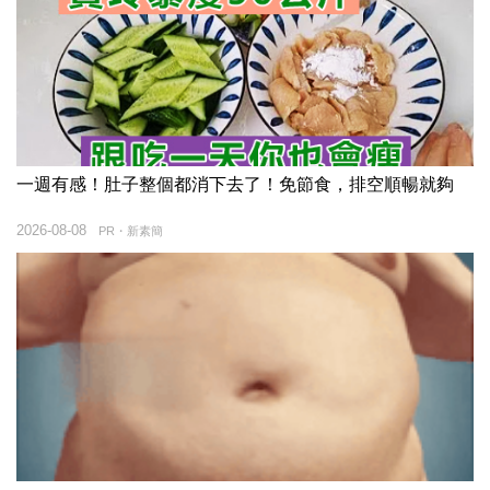
一週有感！肚子整個都消下去了！免節食，排空順暢就夠
2026-08-08
PR・新素簡