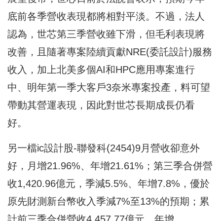
底前各季營收表現都將相對平淡。不過，法人
認為，世芯第三季營收雖下滑，但毛利表現將
改善，且隨著專案陸續貢獻NRE(委託設計)服務
收入，加上北美多個AI和HPC應用專案進行
中、明年第一季大客戶3奈米專案投產，料可望
帶動其營運表現，因此對世芯長期成長仍看
好。
另一檔ic設計股-聯發科(2454)9月營收卻意外
好，月增21.96%、年增21.61%；第三季合併營
收1,420.96億元，季減5.5%、年增7.8%，優於
原先財測新台幣收入季減7%至13%的預期；累
計前三季合併營收4,457.77億元，年增