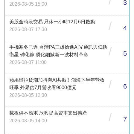
/
3
2026-08-05 15:00
美股全時段交易 只休一小時12月6日啟動
/
4
2026-08-07 17:30
手機寒冬已過 台灣PA三雄搶進AI光通訊與低軌
/
5
衛星 砷化鎵 磷化銦掀新一波材料革命
2026-08-07 11:00
蘋果鏈拉貨潮加持與AI共振！鴻海下半年營收
/
6
旺季 外界估7月營收看9000億元
2026-08-05 12:30
載板供不應求 欣興提高資本支出擴產
/
7
2026-08-05 14:00