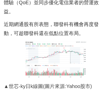
體驗（QoE）並同步優化電信業者的營運效
益。
近期網通股有所表態，聯發科有機會再度發
動，可趁聯發科還在低點位置布局。
▲世芯-ky日k線圖(圖片來源:Yahoo股市)