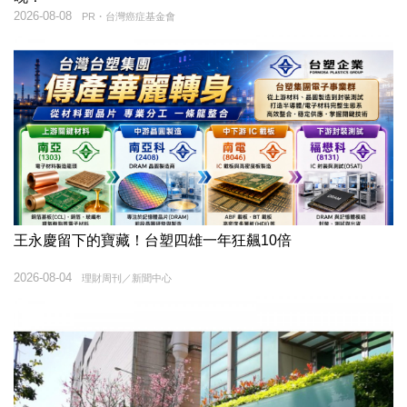
2026-08-08
PR・台灣癌症基金會
王永慶留下的寶藏！台塑四雄一年狂飆10倍
2026-08-04
理財周刊／新聞中心