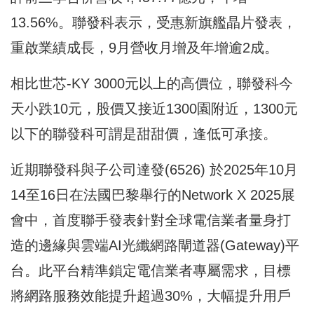
13.56%。聯發科表示，受惠新旗艦晶片發表，
重啟業績成長，9月營收月增及年增逾2成。
相比世芯-KY 3000元以上的高價位，聯發科今
天小跌10元，股價又接近1300園附近，1300元
以下的聯發科可謂是甜甜價，逢低可承接。
近期聯發科與子公司達發(6526) 於2025年10月
14至16日在法國巴黎舉行的Network X 2025展
會中，首度聯手發表針對全球電信業者量身打
造的邊緣與雲端AI光纖網路閘道器(Gateway)平
台。此平台精準鎖定電信業者專屬需求，目標
將網路服務效能提升超過30%，大幅提升用戶