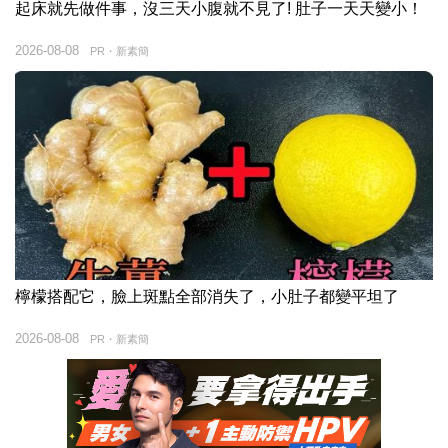
起床就先做件事，沒三天小腹就不見了! 肚子一天天變小！
2026-08-08
PR・新素簡
檸檬搭配它，臉上斑點全部消失了，小肚子都變平坦了
2026-08-08
PR・新素簡