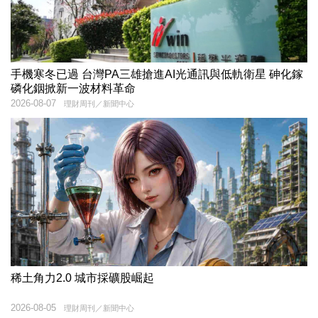
手機寒冬已過 台灣PA三雄搶進AI光通訊與低軌衛星 砷化鎵
磷化銦掀新一波材料革命
2026-08-07
理財周刊／新聞中心
稀土角力2.0 城市採礦股崛起
2026-08-05
理財周刊／新聞中心