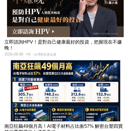
立即諮詢HPV！是對自己健康最好的投資，把握現在不嫌
晚！
2026-08-08
PR・台灣癌症基金會
南亞狂飆49個月高！AI電子材料占比衝57% 解密台塑四寶