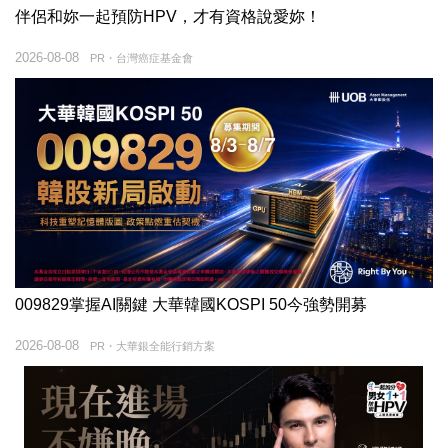
伴侶和妳一起預防HPV，才有資格說愛妳！
2026-08-08
PR・台灣癌症基金會
009829掌握AI關鍵 大華韓國KOSPI 50今強勢開募
2026-08-08
PR・大華銀全能行銷方案