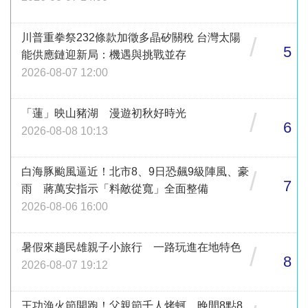
川普重拳祭232條款加徵多晶矽關稅 台灣太陽
/
5
能供應鏈迎新局：機遇與挑戰並存
2026-08-07 12:00
「蓮」映山豬湖 漫遊初秋好時光
/
6
2026-08-08 10:13
白海豚颱風逼近！北市8、9日恐飆9級陣風、豪
/
7
雨 蔣萬安指示「料敵從寬」全面整備
2026-08-06 16:00
暑假來趟民雄親子小旅行 一路玩進在地特色
/
8
2026-08-07 19:12
王功漁火節開跑！父親節千人烤蚵 晚間8點8