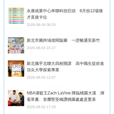
永康就業中心串聯科技巨頭 8月份12場徵
才直接卡位
2026-08-04 08:20
新北市圖跨域借閱版圖 一證暢通至新竹
2026-08-03 15:17
新北攜手北聯大四校開課 高中職生提前進
頂尖大學探索專業
2026-08-03 12:07
NBA灌籃王Zach LaVine 降臨桃園大溪 揮
毫草書、首擲聖筊稱讚桃園處處是驚喜
2026-08-02 17:29