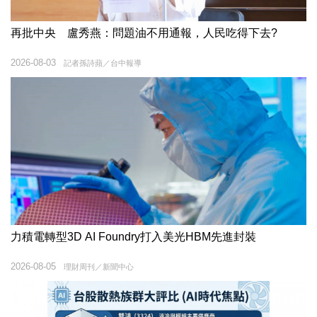
再批中央 盧秀燕：問題油不用通報，人民吃得下去?
2026-08-03
記者孫詩蘋／台中報導
力積電轉型3D AI Foundry打入美光HBM先進封裝
2026-08-05
理財周刊／新聞中心