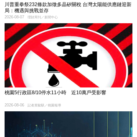
川普重拳祭232條款加徵多晶矽關稅 台灣太陽能供應鏈迎新
局：機遇與挑戰並存
2026-08-07
理財周刊／新聞中心
桃園5行政區8/10停水11小時 近10萬戶受影響
2026-08-06
記者黃駿騏／桃園報導