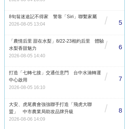
8旬翁迷途記不得家 警靠「Siri」聯繫家屬
/
5
2026-08-05 13:04
「農情后里 甜在水梨」8/22-23相約后里 體驗
/
6
水梨香甜魅力
2026-08-05 14:40
打造「七轉七接」交通任意門 台中水湳轉運
/
7
中心啟用
2026-08-05 16:10
大安、虎尾農會強強聯手打造「飛虎大聯
/
8
盟」 中市農業局助攻品牌升級
2026-08-06 14:09