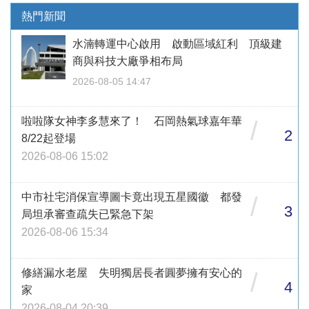
熱門新聞
水湳轉運中心啟用 啟動區域紅利 頂級建
商與科技大廠爭相布局
2026-08-05 14:47
啦啦隊女神李多慧來了！ 石岡熱氣球嘉年華
/
2
8/22起登場
2026-08-06 15:02
中市社宅消保宣導圖卡竟出現五星國徽 都發
/
3
局坦承審查疏失已緊急下架
2026-08-06 15:34
修繕漏水老屋 失明獨居長者圓夢擁有安心的
/
4
家
2026-08-04 20:39