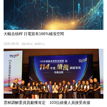
大幅去槓桿 日電貿有166%補漲空間
2026-08-05
理財周刊／新聞中心
雲林調解委員貢獻獲肯定 103位績優人員接受表揚