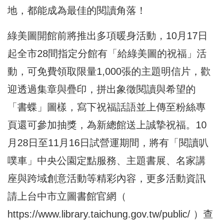
地，都能成為最佳的閱讀角落！
綠美圖開館前將推出多項暖身活動，10月17日
起全市28間指定分館有「給綠美圖的祝福」活
動，可免費領取限量1,000張的主題明信片，歡
迎透過集章與疊印，拼出象徵閱讀與希望的
「書蝶」圖樣，寫下祝福話語並上傳至粉絲專
頁還可參加抽獎，為新總館送上誠摯祝福。10
月28日至11月16日試營運期間，將有「閱讀叭
噗車」中央公園定點服務、主題書展、名家講
座與跨域創意活動等精彩內容，更多活動資訊
請上台中市立圖書館官網（
https://www.library.taichung.gov.tw/public/
）查