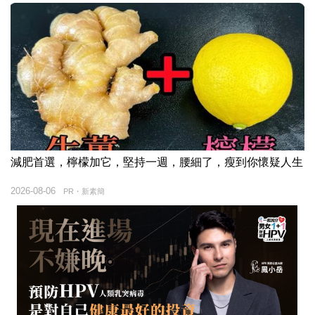
減肥首選，檸檬加它，堅持一週，腰細了，瘦到你懷疑人生
2026-08-06
PR・新素簡