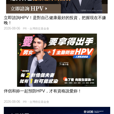
立即諮詢HPV！是對自己健康最好的投資，把握現在不嫌
晚！
2026-08-06
PR・台灣癌症基金會
伴侶和妳一起預防HPV，才有資格說愛妳！
2026-08-06
PR・台灣癌症基金會