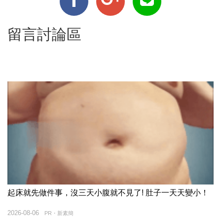
留言討論區
起床就先做件事，沒三天小腹就不見了! 肚子一天天變小！
2026-08-06
PR・新素簡