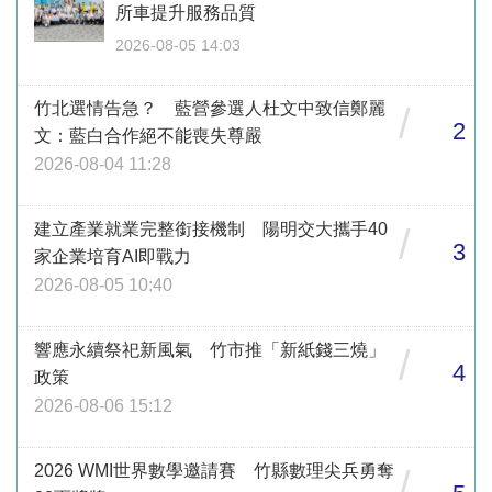
所車提升服務品質
2026-08-05 14:03
竹北選情告急？ 藍營參選人杜文中致信鄭麗
/
2
文：藍白合作絕不能喪失尊嚴
2026-08-04 11:28
建立產業就業完整銜接機制 陽明交大攜手40
/
3
家企業培育AI即戰力
2026-08-05 10:40
響應永續祭祀新風氣 竹市推「新紙錢三燒」
/
4
政策
2026-08-06 15:12
2026 WMI世界數學邀請賽 竹縣數理尖兵勇奪
/