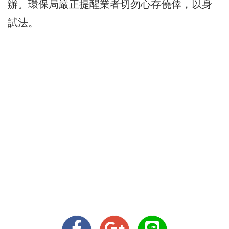
辦。環保局嚴正提醒業者切勿心存僥倖，以身
試法。