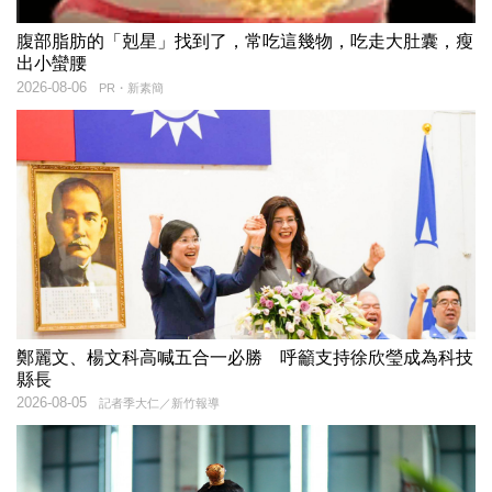
腹部脂肪的「剋星」找到了，常吃這幾物，吃走大肚囊，瘦
出小蠻腰
2026-08-06
PR・新素簡
鄭麗文、楊文科高喊五合一必勝 呼籲支持徐欣瑩成為科技
縣長
2026-08-05
記者季大仁／新竹報導