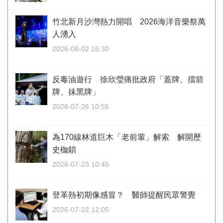
竹北新月沙灣熱力開唱 2026海洋音樂祭萬
人湧入
2026-08-02 16:30
反毒油遊行 徐欣瑩痛批政府「蓋牌、擋箭
牌、抹黑牌」
2026-07-26 10:55
為170線林道巨木「老前輩」解索 解開歷
史枷鎖
2026-07-23 10:45
登革熱初期像感冒？ 醫師提醒民眾警覺
2026-07-22 12:05