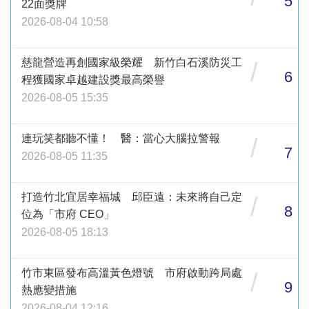
5
22面獎牌
2026-08-04 10:58
慈龍營造再創國家級榮耀 新竹白石溪防災工
/
6
程獲國家卓越建設獎最高榮譽
2026-08-05 15:35
連玩笑都聽不懂！ 醫：當心大腦拉警報
/
7
2026-08-05 11:35
打造竹北宜居幸福城 邱臣遠：未來將自己定
/
8
位為「市府 CEO」
2026-08-05 18:13
竹市東區發布高溫黃色燈號 市府啟動跨局處
/
9
熱應變措施
2026-08-04 12:16