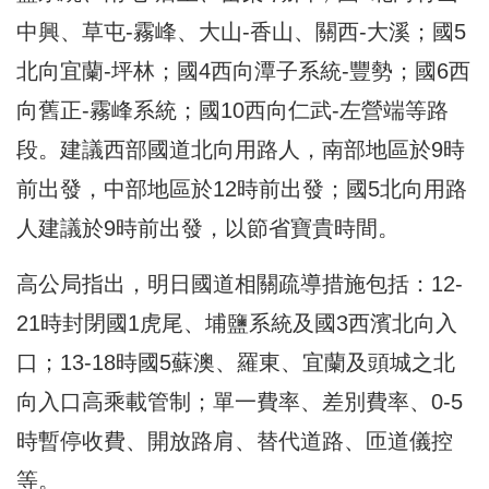
中興、草屯-霧峰、大山-香山、關西-大溪；國5
北向宜蘭-坪林；國4西向潭子系統-豐勢；國6西
向舊正-霧峰系統；國10西向仁武-左營端等路
段。建議西部國道北向用路人，南部地區於9時
前出發，中部地區於12時前出發；國5北向用路
人建議於9時前出發，以節省寶貴時間。
高公局指出，明日國道相關疏導措施包括：12-
21時封閉國1虎尾、埔鹽系統及國3西濱北向入
口；13-18時國5蘇澳、羅東、宜蘭及頭城之北
向入口高乘載管制；單一費率、差別費率、0-5
時暫停收費、開放路肩、替代道路、匝道儀控
等。