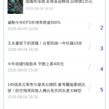
玻纖布漲價 富喬落底轉強 目標價135元
2026-08-04 16:00
威剛今年EPS年增率將逾500%
/
2
2026-08-05 14:00
王永慶留下的寶藏！台塑四雄一年狂飆10倍
/
3
2026-08-04 16:30
今年拚賺5個股本 宇瞻上看400元
/
4
2026-08-05 15:00
140億美元軍售引爆美台聯防 麥考爾拋重磅訊
/
5
號！防空飛彈與無人機台美共同生產大轉型
2026-08-04 16:30