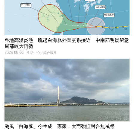
各地高溫炎熱 晚起白海豚外圍雲系接近 中南部明晨留意
局部較大雨勢
2026-08-06
生活中心／綜合報導
颱風「白海豚」今生成 專家：大而強但對台無威脅