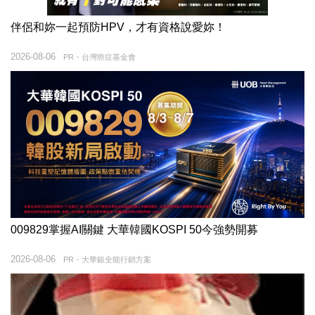
伴侶和妳一起預防HPV，才有資格說愛妳！
2026-08-06
PR・台灣癌症基金會
009829掌握AI關鍵 大華韓國KOSPI 50今強勢開募
2026-08-06
PR・大華銀全能行銷方案