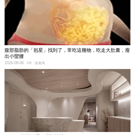
腹部脂肪的「剋星」找到了，常吃這幾物，吃走大肚囊，瘦
出小蠻腰
2026-08-06
PR・新素簡