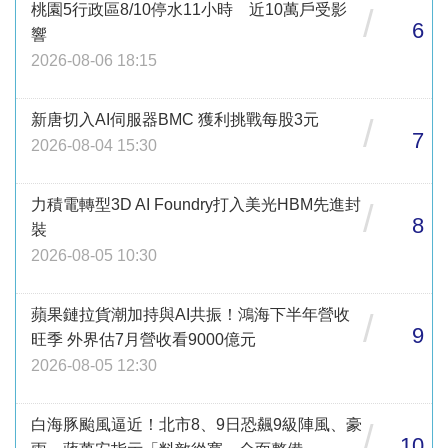
桃園5行政區8/10停水11小時 近10萬戶受影
/
6
響
2026-08-06 18:15
新唐切入AI伺服器BMC 獲利挑戰每股3元
/
7
2026-08-04 15:30
力積電轉型3D AI Foundry打入美光HBM先進封
/
8
裝
2026-08-05 10:30
蘋果鏈拉貨潮加持與AI共振！鴻海下半年營收
/
9
旺季 外界估7月營收看9000億元
2026-08-05 12:30
白海豚颱風逼近！北市8、9日恐飆9級陣風、豪
/
10