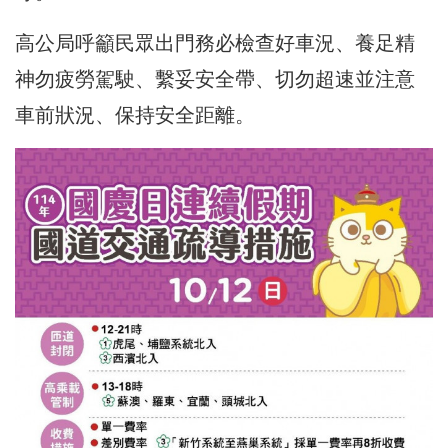
高公局呼籲民眾出門務必檢查好車況、養足精
神勿疲勞駕駛、繫妥安全帶、切勿超速並注意
車前狀況、保持安全距離。