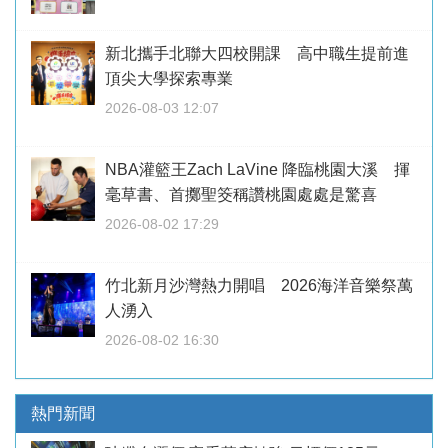
新北攜手北聯大四校開課 高中職生提前進
頂尖大學探索專業
2026-08-03 12:07
NBA灌籃王Zach LaVine 降臨桃園大溪 揮
毫草書、首擲聖筊稱讚桃園處處是驚喜
2026-08-02 17:29
竹北新月沙灣熱力開唱 2026海洋音樂祭萬
人湧入
2026-08-02 16:30
熱門新聞