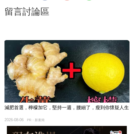
留言討論區
減肥首選，檸檬加它，堅持一週，腰細了，瘦到你懷疑人生
2026-08-06
PR・新素簡