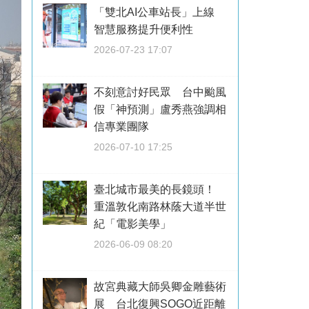
「雙北AI公車站長」上線
智慧服務提升便利性
2026-07-23 17:07
不刻意討好民眾 台中颱風
假「神預測」盧秀燕強調相
信專業團隊
2026-07-10 17:25
臺北城市最美的長鏡頭！
重溫敦化南路林蔭大道半世
紀「電影美學」
2026-06-09 08:20
故宮典藏大師吳卿金雕藝術
展 台北復興SOGO近距離