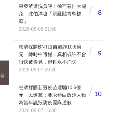
東發號遭洗負評！徐巧芯扯大罷
/
8
免 沈伯洋嗆「別亂貼青鳥標
籤」
2026-08-06 21:58
慈濟採購BNT疫苗遭詐10.6億
/
9
元 陳時中遺憾：真相或許不會
很快被看見，但也永不消失
2026-08-07 20:30
慈濟採購新冠疫苗遭騙10.6億
/
10
元 民進黨：要求藍白政治人物
為當年詆毀防疫團隊道歉
2026-08-07 16:30