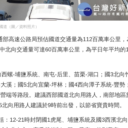
國道（圖／資料照片）
交通部高速公路局預估國道交通量為112百萬車公里，
，其中北向交通量可達60百萬車公里，為平日年平均的1
西螺-埔鹽系統、南屯-后里、苗栗-湖口；國3北向
-大溪；國5北向宜蘭-坪林；國4西向潭子系統-豐勢
-左營端等路段。建議西部國道北向用路人，南部地區
5北向用路人建議於9時前出發，以節省寶貴時間。
：12-21時封閉國1虎尾、埔鹽系統及國3西濱北