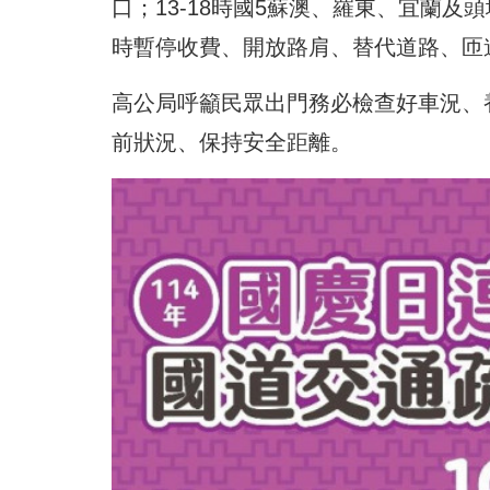
口；13-18時國5蘇澳、羅東、宜蘭及
時暫停收費、開放路肩、替代道路、匝
高公局呼籲民眾出門務必檢查好車況、
前狀況、保持安全距離。