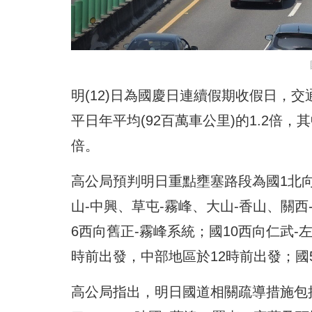
明(12)日為國慶日連續假期收假日，
平日年平均(92百萬車公里)的1.2倍
倍。
高公局預判明日重點壅塞路段為國1北向
山-中興、草屯-霧峰、大山-香山、關西
6西向舊正-霧峰系統；國10西向仁武
時前出發，中部地區於12時前出發；國
高公局指出，明日國道相關疏導措施包括