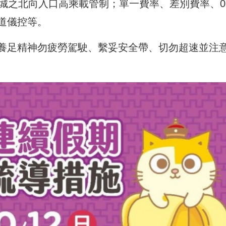
頭城之北向入口高乘載管制；單一費率、差別費率、0-
道儀控等。
養足精神勿疲勞駕駛、繫妥安全帶、切勿超速並注