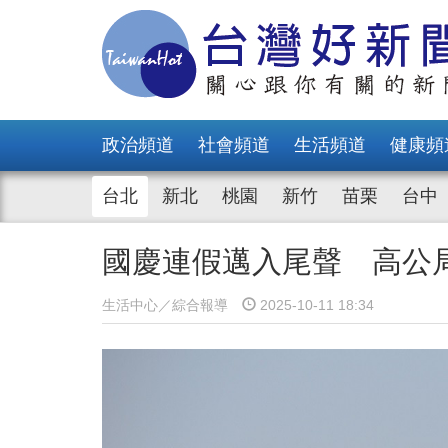
政治頻道
社會頻道
生活頻道
健康頻
台北
新北
桃園
新竹
苗栗
台中
國慶連假邁入尾聲 高公局
生活中心／綜合報導
2025-10-11 18:34