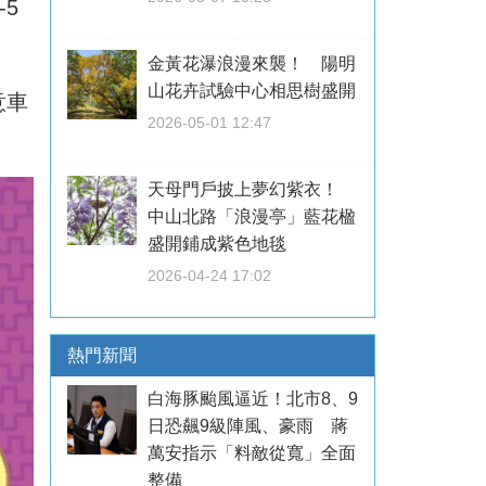
5
金黃花瀑浪漫來襲！ 陽明
山花卉試驗中心相思樹盛開
意車
2026-05-01 12:47
天母門戶披上夢幻紫衣！
中山北路「浪漫亭」藍花楹
盛開鋪成紫色地毯
2026-04-24 17:02
熱門新聞
白海豚颱風逼近！北市8、9
日恐飆9級陣風、豪雨 蔣
萬安指示「料敵從寬」全面
整備