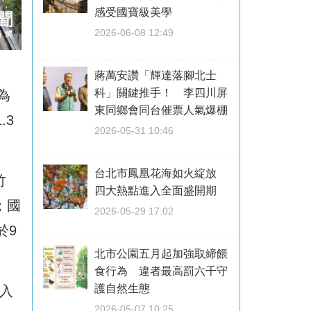
感受國寶級美學
2026-06-08 12:49
蔣萬安讚「輝達落腳北士
科」關鍵推手！ 李四川屏
為
東同鄉會同台催票人氣爆棚
.3
2026-05-31 10:46
台北市鳳凰花海如火綻放
竹
四大熱點進入全面盛開期
；國
2026-05-29 17:02
於9
北市公園五月起加強取締餵
食行為 違者最高罰六千守
護自然生態
向入
2026-05-07 10:25