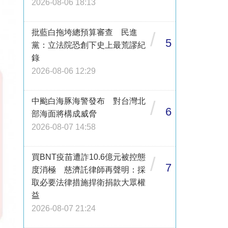
2026-08-06 18:13
批藍白拖垮總預算審查 民進
/
5
黨：立法院恐創下史上最荒謬紀
錄
2026-08-06 12:29
中颱白海豚海警發布 對台灣北
/
6
部海面將構成威脅
2026-08-07 14:58
買BNT疫苗遭詐10.6億元被控態
/
7
度消極 慈濟託律師再聲明：採
取必要法律措施捍衛捐款大眾權
益
2026-08-07 21:24