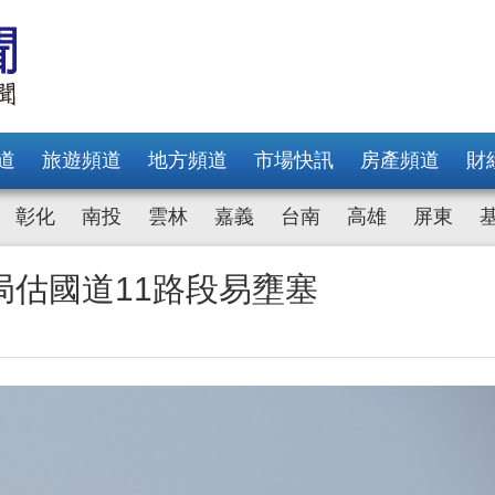
道
旅遊頻道
地方頻道
市場快訊
房產頻道
財
彰化
南投
雲林
嘉義
台南
高雄
屏東
估國道11路段易壅塞