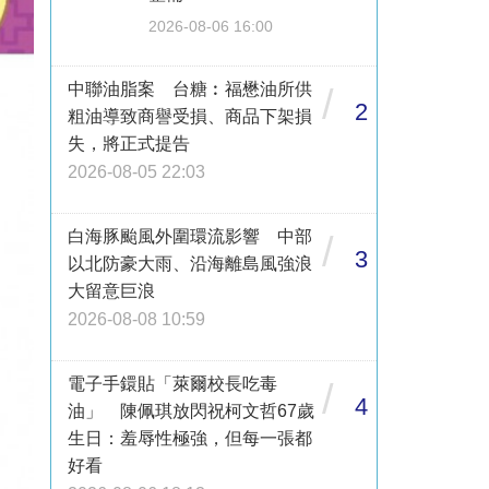
2026-08-06 16:00
中聯油脂案 台糖︰福懋油所供
/
2
粗油導致商譽受損、商品下架損
失，將正式提告
2026-08-05 22:03
白海豚颱風外圍環流影響 中部
/
3
以北防豪大雨、沿海離島風強浪
大留意巨浪
2026-08-08 10:59
電子手鐶貼「萊爾校長吃毒
/
4
油」 陳佩琪放閃祝柯文哲67歲
生日：羞辱性極強，但每一張都
好看