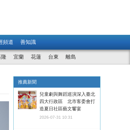
經頻道
善知識
基隆
宜蘭
花蓮
台東
離島
推薦新聞
兒童劇與舞蹈巡演深入臺北
四大行政區 北市客委會打
造夏日社區藝文饗宴
2026-07-31 10:31