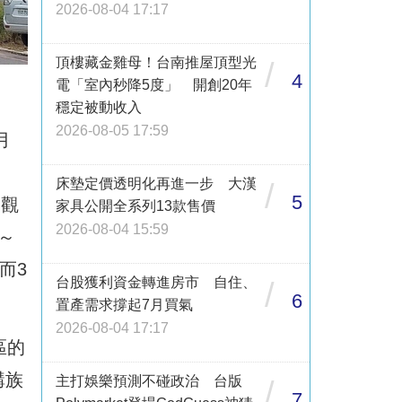
2026-08-04 17:17
頂樓藏金雞母！台南推屋頂型光
/
4
電「室內秒降5度」 開創20年
穩定被動收入
2026-08-05 17:59
月
床墊定價透明化再進一步 大漢
/
5
園觀
家具公開全系列13款售價
2026-08-04 15:59
～
而3
台股獲利資金轉進房市 自住、
/
6
置產需求撐起7月買氣
2026-08-04 17:17
區的
購族
主打娛樂預測不碰政治 台版
/
7