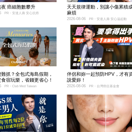
熬夜 癌細胞數攀升
天天規律運動，別讓小傷累積
麻煩
6
PR・安達人壽 安心抗癌
2026-08-06
PR・安達人壽 安心溢起動
費難抓？全包式海島假期，
伴侶和妳一起預防HPV，才有
定食宿玩樂，省錢更省心！
說愛妳！
6
2026-08-06
PR・Club Med Taiwan
PR・台灣癌症基金會