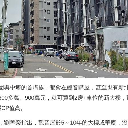
園與中壢的首購族，都會在觀音購屋，甚至也有新
00多萬、900萬元，就可買到2房+車位的新大樓，
CP值高。
；劉善榮指出，觀音屋齡5～10年的大樓或華廈，沒