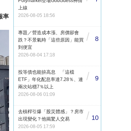
Polymarket登場GodGuess神猜
上線
2026-08-05 18:56
報率
專題／營造成本漲、房價卻會
/
8
跌？不景氣時「這些原因」能買
到便宜
2026-08-04 17:18
投等債也能拚高息 「這檔
/
9
ETF」年化配息率達7.28％、連
兩次站穩7％以上
2026-08-06 01:09
去槓桿引爆「股災體感」？房市
/
10
出現變化？他揭驚人交易
2026-08-05 17:59