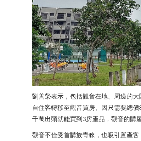
劉善榮表示，包括觀音在地、周邊的大
自住客轉移至觀音買房。因只需要總價8
千萬出頭就能買到3房產品，觀音的購屋
觀音不僅受首購族青睞，也吸引置產客