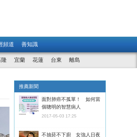
經頻道
善知識
基隆
宜蘭
花蓮
台東
離島
推薦新聞
面對肺癌不孤單！ 如何當
個聰明的智慧病人
2017-05-03 17:25
不抽菸不下廚 女強人日夜