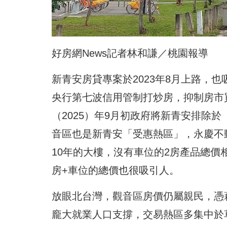
好房網News記者林和謙／桃園報導
新青安房貸專案於2023年8月上路，
央行第七波信用管制打炒房，抑制房市
（2025）年9月初政府將新青安排除於
音區也是新青安「受惠熱區」，永慶不
10年的大樓，沒有車位的2房產品總價
房+車位的總價也很吸引人。
放眼北台灣，觀音區房價仍屬親民，憑
龐大就業人口支撐，交易熱區多集中於