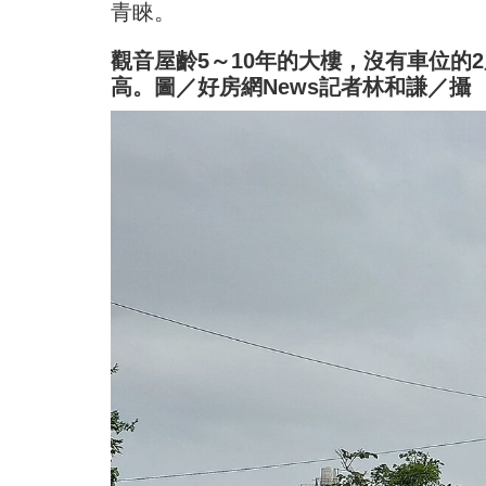
青睞。
觀音屋齡5～10年的大樓，沒有車位的
高。圖／好房網News記者林和謙／攝