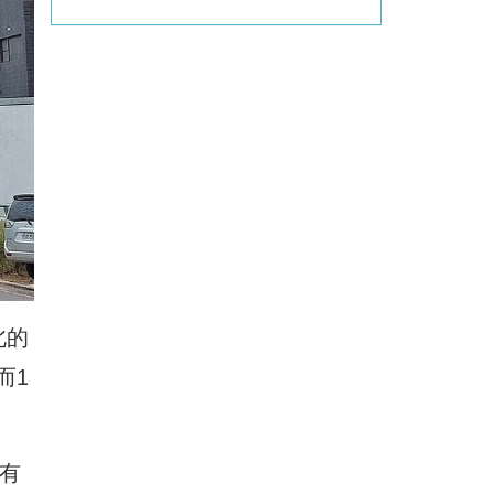
北的
而1
有