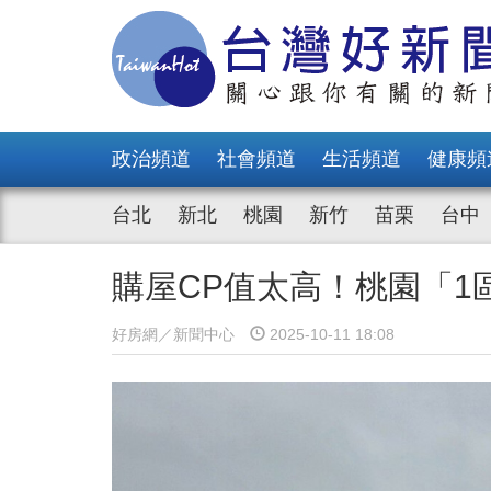
政治頻道
社會頻道
生活頻道
健康頻
台北
新北
桃園
新竹
苗栗
台中
購屋CP值太高！桃園「1
好房網／新聞中心
2025-10-11 18:08