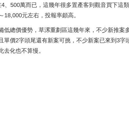
4、500萬而已，這幾年很多置產客到觀音買下這
～18,000元左右，投報率頗高。
備低總價優勢，草漯重劃區這幾年來，不少新推案
且單價2字頭尾還有新案可挑，不少新案已來到3字
此去化也不算慢。