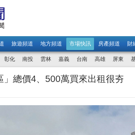
道
旅遊頻道
地方頻道
市場快訊
房產頻道
財
彰化
南投
雲林
嘉義
台南
高雄
屏東
區」總價4、500萬買來出租很夯