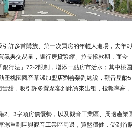
也吸引許多首購族、第一次買房的年輕人進場，去年9
買氣與交易量，銀行房貸緊縮、拉長撥款期，而今
「銀行法」72-2限制，增添一點房市活水；其中桃
動產桃園觀音草漯加盟店劉善榮副總說，觀音屋齡5
相當甜，吸引許多置產客到此買來出租，投報率高，
藉2、3字頭房價優勢，以及觀音工業區、周邊產業
草漯重劃區與觀音工業區周邊，買盤穩健，受到首