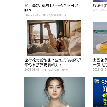
驚！每2男就有1人中標？不可能
報復性
吧？
2026-08-0
2026-08-06
PR・台灣癌症基金會
旅行花費難預測？全包式假期不只
出國花
幫你省預算更省精力！
一價搞
2026-08-06
2026-08-0
PR・Club Med Taiwan