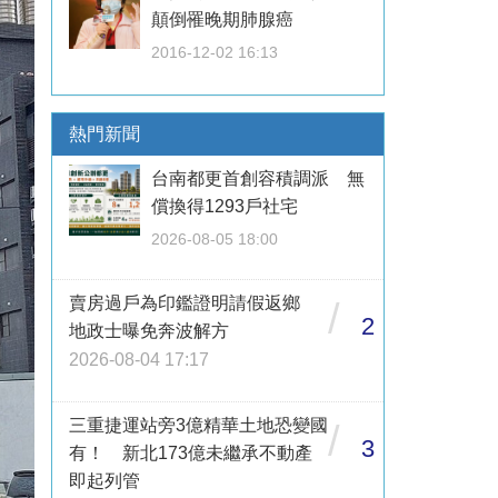
顛倒罹晚期肺腺癌
2016-12-02 16:13
熱門新聞
台南都更首創容積調派 無
償換得1293戶社宅
2026-08-05 18:00
賣房過戶為印鑑證明請假返鄉
/
2
地政士曝免奔波解方
2026-08-04 17:17
三重捷運站旁3億精華土地恐變國
/
3
有！ 新北173億未繼承不動產
即起列管