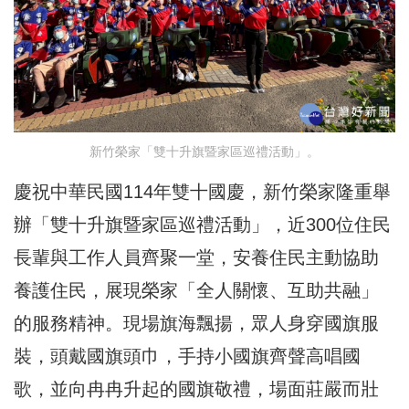
新竹榮家「雙十升旗暨家區巡禮活動」。
慶祝中華民國114年雙十國慶，新竹榮家隆重舉
辦「雙十升旗暨家區巡禮活動」，近300位住民
長輩與工作人員齊聚一堂，安養住民主動協助
養護住民，展現榮家「全人關懷、互助共融」
的服務精神。現場旗海飄揚，眾人身穿國旗服
裝，頭戴國旗頭巾，手持小國旗齊聲高唱國
歌，並向冉冉升起的國旗敬禮，場面莊嚴而壯