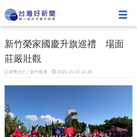
新竹榮家國慶升旗巡禮 場面
莊嚴壯觀
記者季大仁／新竹報導
2025-10-10 14:28