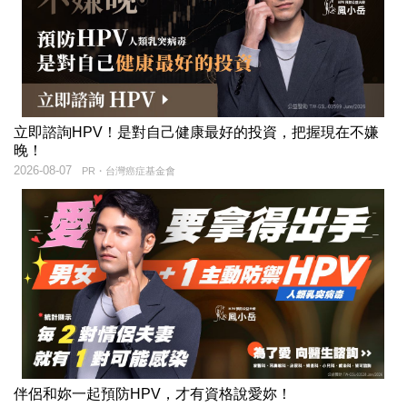
立即諮詢HPV！是對自己健康最好的投資，把握現在不嫌
晚！
2026-08-07
PR・台灣癌症基金會
伴侶和妳一起預防HPV，才有資格說愛妳！