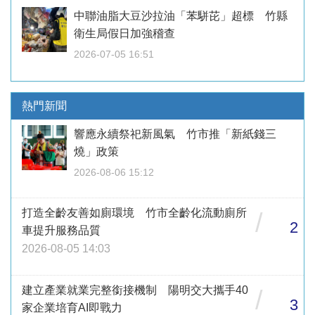
中聯油脂大豆沙拉油「苯駢芘」超標 竹縣
衛生局假日加強稽查
2026-07-05 16:51
熱門新聞
響應永續祭祀新風氣 竹市推「新紙錢三
燒」政策
2026-08-06 15:12
打造全齡友善如廁環境 竹市全齡化流動廁所
/
2
車提升服務品質
2026-08-05 14:03
建立產業就業完整銜接機制 陽明交大攜手40
/
3
家企業培育AI即戰力