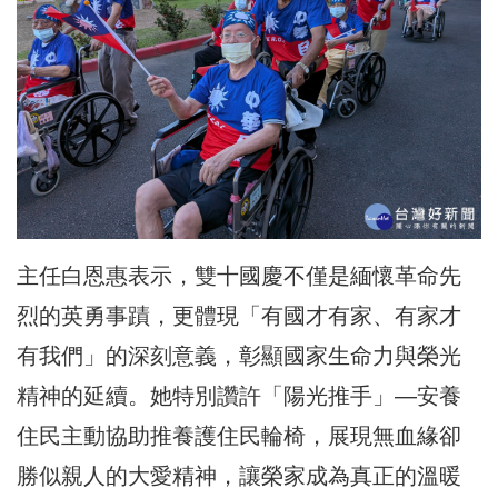
主任白恩惠表示，雙十國慶不僅是緬懷革命先
烈的英勇事蹟，更體現「有國才有家、有家才
有我們」的深刻意義，彰顯國家生命力與榮光
精神的延續。她特別讚許「陽光推手」—安養
住民主動協助推養護住民輪椅，展現無血緣卻
勝似親人的大愛精神，讓榮家成為真正的溫暖