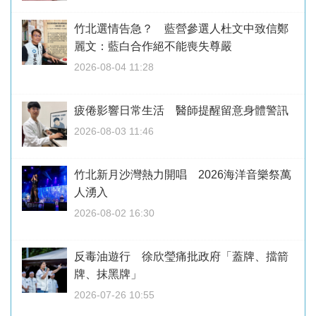
竹北選情告急？ 藍營參選人杜文中致信鄭
麗文：藍白合作絕不能喪失尊嚴
2026-08-04 11:28
疲倦影響日常生活 醫師提醒留意身體警訊
2026-08-03 11:46
竹北新月沙灣熱力開唱 2026海洋音樂祭萬
人湧入
2026-08-02 16:30
反毒油遊行 徐欣瑩痛批政府「蓋牌、擋箭
牌、抹黑牌」
2026-07-26 10:55