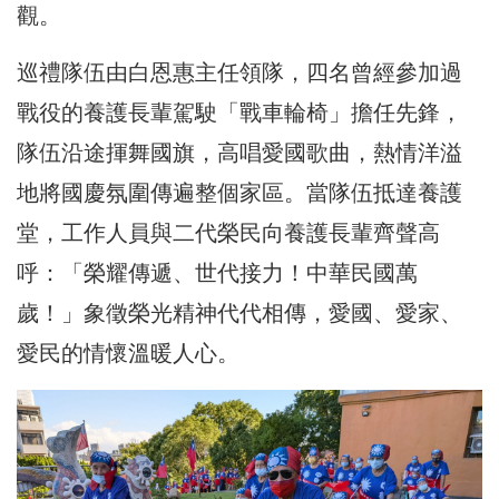
觀。
巡禮隊伍由白恩惠主任領隊，四名曾經參加過
戰役的養護長輩駕駛「戰車輪椅」擔任先鋒，
隊伍沿途揮舞國旗，高唱愛國歌曲，熱情洋溢
地將國慶氛圍傳遍整個家區。當隊伍抵達養護
堂，工作人員與二代榮民向養護長輩齊聲高
呼：「榮耀傳遞、世代接力！中華民國萬
歲！」象徵榮光精神代代相傳，愛國、愛家、
愛民的情懷溫暖人心。