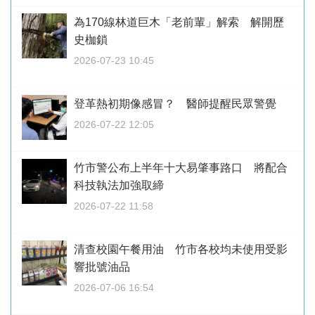
為170線林道巨木「老前輩」解索 解開歷
史枷鎖
2026-07-23 10:45
登革熱初期像感冒？ 醫師提醒民眾警覺
2026-07-22 12:05
竹市警公布上半年十大易肇事路口 將配合
科技執法加強取締
2026-07-22 11:58
清查校園午餐用油 竹市各校均未使用受影
響批號油品
2026-07-06 16:54