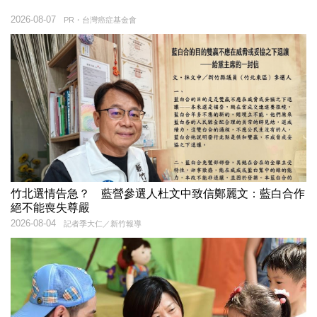
2026-08-07
PR・台灣癌症基金會
竹北選情告急？ 藍營參選人杜文中致信鄭麗文：藍白合作
絕不能喪失尊嚴
2026-08-04
記者季大仁／新竹報導