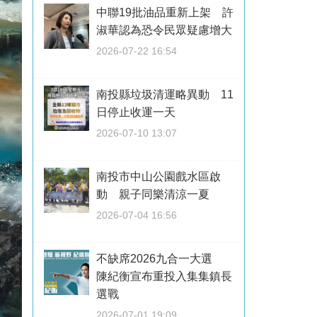
中聯19批油品重新上架 許
淑華認為恐令民眾疑慮增大
2026-07-22 16:54
南投縣垃圾清運略異動 11
日停止收運一天
2026-07-10 13:07
南投市中山公園戲水區啟
動 親子同樂清涼一夏
2026-07-04 16:56
不缺席2026九合一大選
陳紀衡宣布重投入集集鎮長
選戰
2026-07-01 19:09