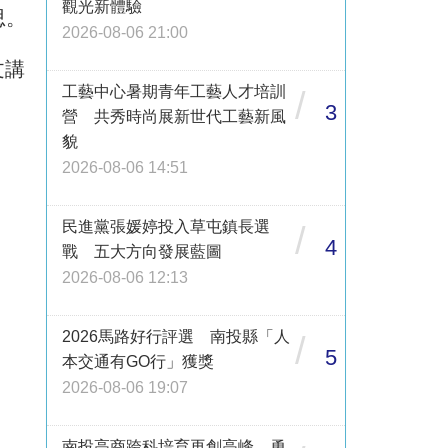
觀光新體驗
思。
2026-08-06 21:00
文講
工藝中心暑期青年工藝人才培訓
/
3
營 共秀時尚展新世代工藝新風
貌
2026-08-06 14:51
民進黨張媛婷投入草屯鎮長選
/
4
戰 五大方向發展藍圖
2026-08-06 12:13
2026馬路好行評選 南投縣「人
/
5
本交通有GO行」獲獎
2026-08-06 19:07
南投高商跨科培育再創高峰 勇