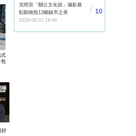
克明宮「關公文化節」攝影展
/
10
彰顯南投13鄉鎮市之美
2026-08-07 19:46
包式
全包
最好