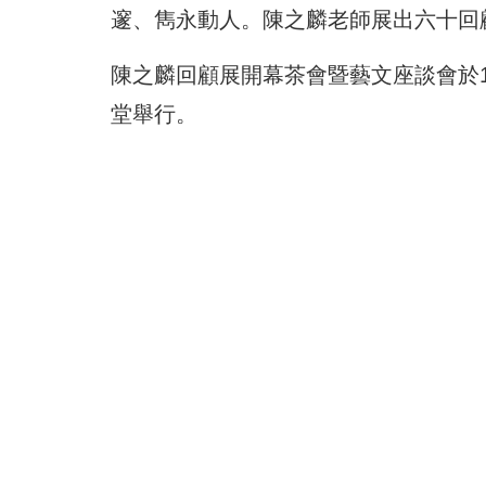
邃、雋永動人。陳之麟老師展出六十回
陳之麟回顧展開幕茶會暨藝文座談會於11
堂舉行。