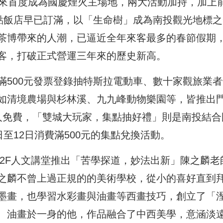
以來首度成為國慶煙火主場地，兩大活動加持，加上
景點飯店早已訂滿，以「生命樹」成為南投觀光地標之
茶博帶來的人潮，已逼近全年來客最多的春節假期
客，打破正式營運三年來的歷史新高。
滿500元發票登錄抽特斯拉電動車、數十家觀旅業者
如清境農場與杉林溪、九九峰動物樂園等，皆推出
人免費，「雙城大玩家，集點抽好禮」則是南投結合
至12日消費滿500元的集點兌換活動。
、2F人文講堂推出「苦學探道，妙法出新」陳之麟老
之麟不曾上過正規的的美術學校，從小的喜好直到
墨畫，也學習水彩畫與油畫等西畫技巧，創立了「
、油畫於一身的他，作品融合了中西美學，意涵淡