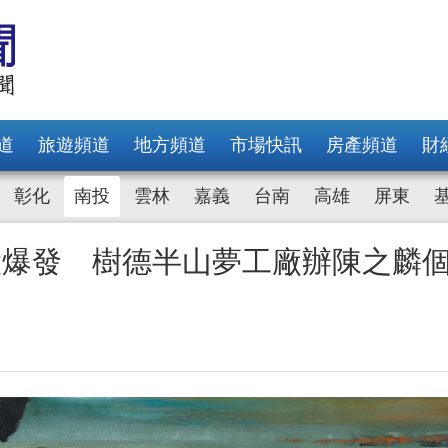
道
旅遊頻道
地方頻道
市場快訊
房產頻道
財
彰化
南投
雲林
嘉義
台南
高雄
屏東
大爆發 樹德半山夢工廠辦陳之麟