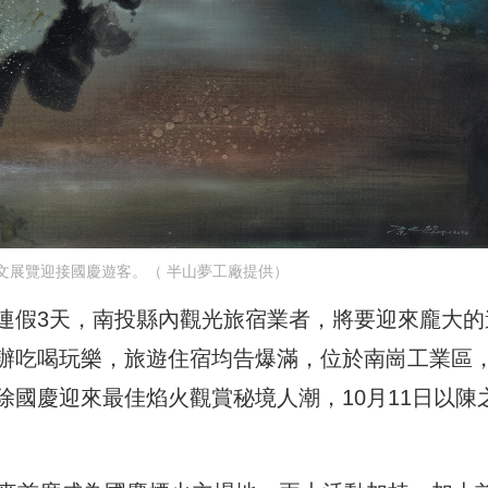
文展覽迎接國慶遊客。（ 半山夢工廠提供）
連假3天，南投縣內觀光旅宿業者，將要迎來龐大的
辦吃喝玩樂，旅遊住宿均告爆滿，位於南崗工業區
國慶迎來最佳焰火觀賞秘境人潮，10月11日以陳