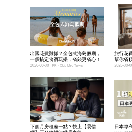
出國花費難抓？全包式海島假期，
旅行花
一價搞定食宿玩樂，省錢更省心！
幫你省
2026-08-08
2026-08-0
PR・Club Med Taiwan
下個月房租差一點？快上【易借
日本專