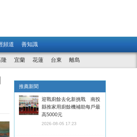
經頻道
善知識
基隆
宜蘭
花蓮
台東
離島
個
推薦新聞
迎戰廚餘去化新挑戰 南投
縣推家用廚餘機補助每戶最
高5000元
2026-08-05 17:23