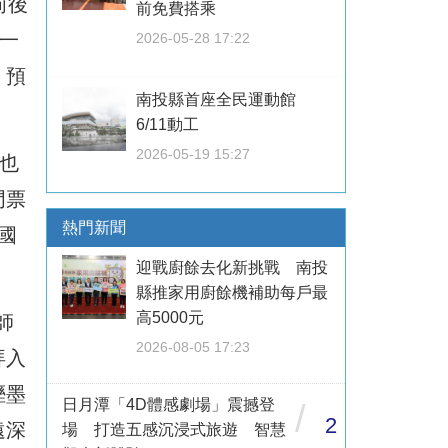
前後
前免費搭乘
一
2026-05-28 17:22
，預
南投縣首座全民運動館
6/11動工
2026-05-19 15:27
也
門票
熱門新聞
國
迎戰廚餘去化新挑戰 南投
縣推家用廚餘機補助每戶最
高5000元
師
2026-08-05 17:23
拜入
溼墨
日月潭「4D體感劇場」震撼登
/
2
遠深
場 打造五感沉浸式旅遊 智慧