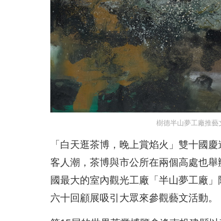
樹德半山夢工廠推藝
「白天逛茶博，晚上賞焰火」雙十國慶
客人潮，茶博與市公所在兩個高處也舉
國最大的室內觀光工廠「半山夢工廠」除
六十回顧展吸引大眾來參觀藝文活動。