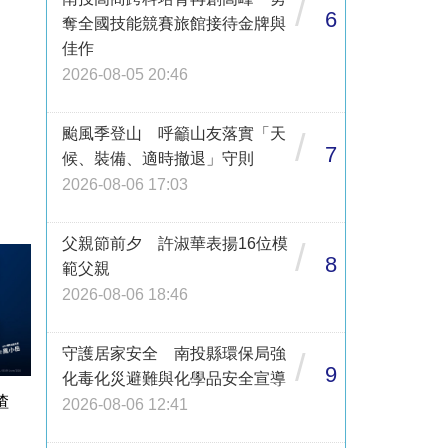
/
6
奪全國技能競賽旅館接待金牌與
佳作
2026-08-05 20:46
颱風季登山 呼籲山友落實「天
/
7
候、裝備、適時撤退」守則
2026-08-06 17:03
父親節前夕 許淑華表揚16位模
/
8
範父親
2026-08-06 18:46
守護居家安全 南投縣環保局強
/
9
化毒化災避難與化學品安全宣導
渣
2026-08-06 12:41