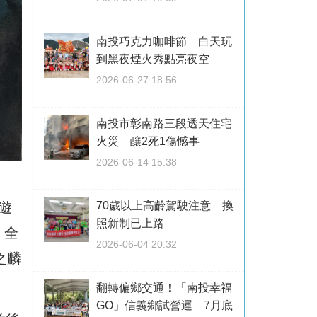
南投巧克力咖啡節 白天玩
到黑夜煙火秀點亮夜空
2026-06-27 18:56
南投市彰南路三段透天住宅
火災 釀2死1傷憾事
2026-06-14 15:38
70歲以上高齡駕駛注意 換
遊
照新制已上路
，全
2026-06-04 20:32
之麟
翻轉偏鄉交通！「南投幸福
GO」信義鄉試營運 7月底