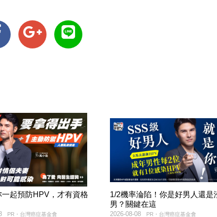
妳一起預防HPV，才有資格
1/2機率淪陷！你是好男人還是
！
男？關鍵在這
8
2026-08-08
PR・台灣癌症基金會
PR・台灣癌症基金會