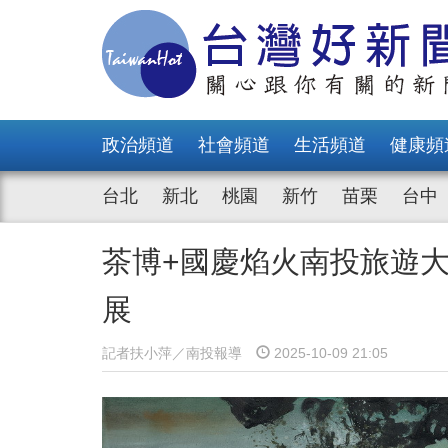
政治頻道
社會頻道
生活頻道
健康頻
台北
新北
桃園
新竹
苗栗
台中
茶博+國慶焰火南投旅遊
展
記者扶小萍／南投報導
2025-10-09 21:05