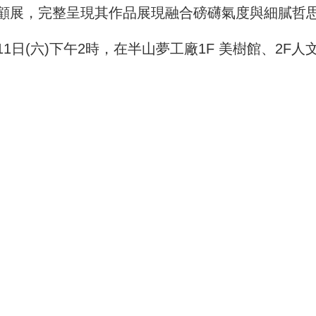
顧展，完整呈現其作品展現融合磅礴氣度與細膩哲
日(六)下午2時，在半山夢工廠1F 美樹館、2F人