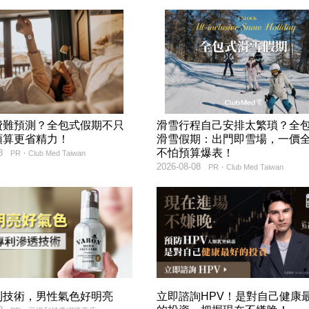
費難預測？全包式假期不只
滑雪行程自己安排太繁瑣？全
預算更省精力！
滑雪假期：出門即雪場，一價
不怕預算爆表！
8
PR・Club Med Taiwan
2026-08-08
PR・Club Med Taiwan
利技術，男性氣色好明亮
立即諮詢HPV！是對自己健康