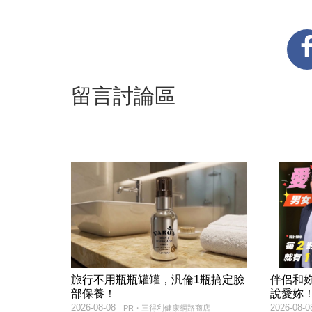
留言討論區
旅行不用瓶瓶罐罐，汎倫1瓶搞定臉
伴侶和
部保養！
說愛妳
2026-08-08
2026-08-0
PR・三得利健康網路商店