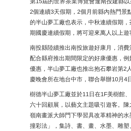
第15屆的世界茶業博覽會逢南投建縣
2個連續3天假期，2個月前縣內熱門
的半山夢工廠也表示，中秋連續假期，
期國慶連續假期，將可迎來萬人以上遊
南投縣陸續推出南投旅遊好康月，消費
配合縣府推出期間限定的好康優惠，例
優惠，半山夢工廠也推出抱石攀岩第2
慶晚會所在地台中市，聯合舉辦10月4日
樹德半山夢工廠並於11日在1F美樹館
六十回顧展，以藝文主題吸引遊客。陳
嶺南畫派大師門下學習具改革精神的水
撞彩法」，集詩、書、畫、水墨、雕塑