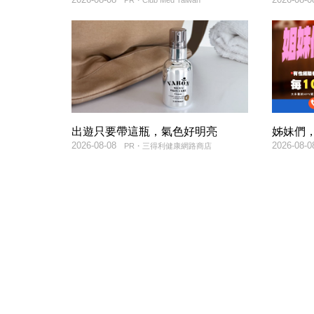
PR・Club Med Taiwan
出遊只要帶這瓶，氣色好明亮
姊妹們，
2026-08-08
2026-08-0
PR・三得利健康網路商店