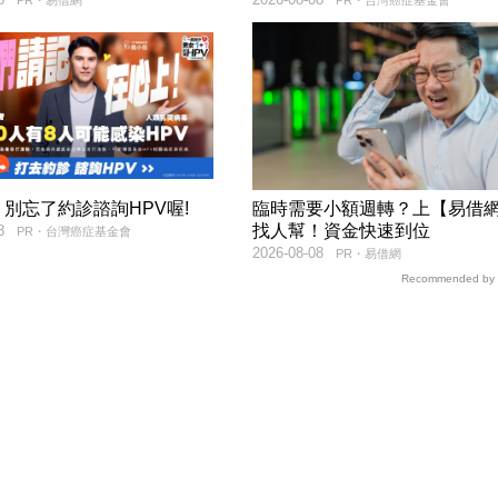
PR・易借網
PR・台灣癌症基金會
別忘了約診諮詢HPV喔!
臨時需要小額週轉？上【易借
找人幫！資金快速到位
8
PR・台灣癌症基金會
2026-08-08
PR・易借網
Recommended by