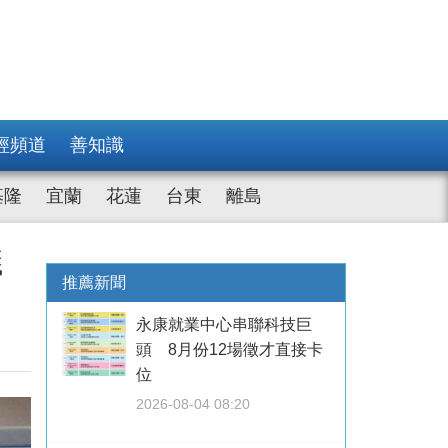
經頻道
善知識
基隆
宜蘭
花蓮
台東
離島
議
推薦新聞
永康就業中心串聯科技巨
頭 8月份12場徵才直接卡
位
2026-08-04 08:20