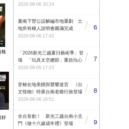
2026-08-06 20:14
臺南下營公設解編市地重劃 土
/
6
地所有權人說明會圓滿完成
2026-08-06 17:42
資格
「2026新光三越夏日藝術季」登
/
7
場 「玩具太空總部」重拾玩心
2026-08-05 17:23
穿梭在地美饌與聲響迷宮 《台
/
8
文怪物》特展台南老爺行旅登場
2026-08-06 16:51
全台首創！ 新光三越台南小北
/
最好
9
門《做十六歲成年禮》登場