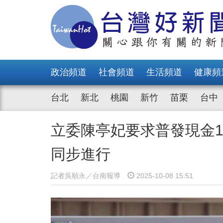
政治頻道
社會頻道
生活頻道
健康頻
台北
新北
桃園
新竹
苗栗
台中
立委陳亭妃要求普發現金
同步進行
記者吳順永／台南報導
2025-10-08 15:51