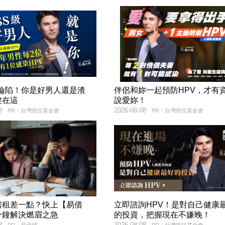
率淪陷！你是好男人還是渣
伴侶和妳一起預防HPV，才有
鍵在這
說愛妳！
8
2026-08-08
PR・台灣癌症基金會
PR・台灣癌症基金會
房租差一點？快上【易借
立即諮詢HPV！是對自己健康
分鐘解決燃眉之急
的投資，把握現在不嫌晚！
8
2026-08-08