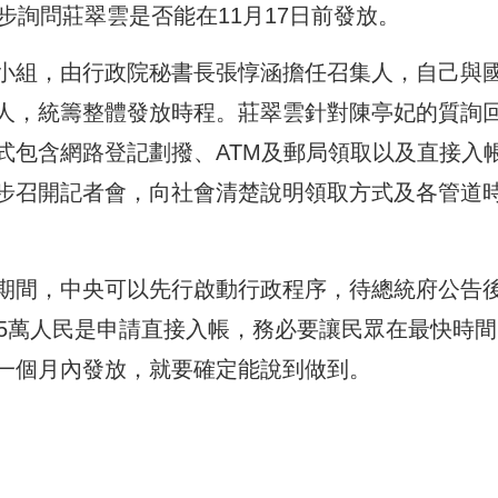
步詢問莊翠雲是否能在11月17日前發放。
小組，由行政院秘書長張惇涵擔任召集人，自己與
人，統籌整體發放時程。莊翠雲針對陳亭妃的質詢
式包含網路登記劃撥、ATM及郵局領取以及直接入
步召開記者會，向社會清楚說明領取方式及各管道
期間，中央可以先行啟動行政程序，待總統府公告
25萬人民是申請直接入帳，務必要讓民眾在最快時間
一個月內發放，就要確定能說到做到。