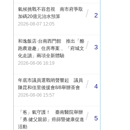
氣候挑戰不容忽視 南市府爭取
/
2
加碼20億元治水預算
2026-08-07 12:05
和逸飯店·台南西門館 推出「酪
/
3
跑農遊趣」住房專案 、「府城文
化走讀」兩項全新體驗
2026-08-06 16:19
年底市議員選戰哨聲響起 議員
/
4
陳昆和佳里後援會8/8舉辦茶會
2026-08-06 15:57
「爸」氣守護！ 臺南醫院舉辦
/
5
「勇.健父親節」癌篩暨健康促進
活動