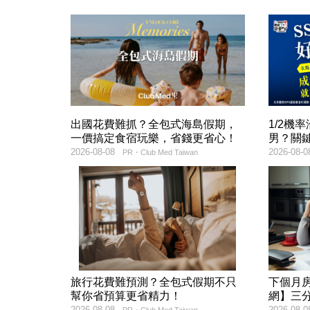
出國花費難抓？全包式海島假期，
1/2機
一價搞定食宿玩樂，省錢更省心！
男？關
2026-08-08
2026-08-0
PR・Club Med Taiwan
旅行花費難預測？全包式假期不只
下個月
幫你省預算更省精力！
網】三
2026-08-08
2026-08-0