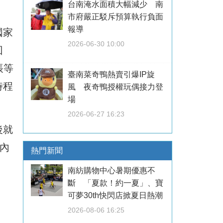
台南淹水面積大幅減少 南
市府嚴正駁斥預算執行負面
報導
國家
2026-06-30 10:00
回
帳等
臺南菜奇鴨熱賣引爆IP旋
時程
風 夜奇鴨授權玩偶接力登
場
2026-06-27 16:23
後就
內
熱門新聞
南紡購物中心暑期優惠不
斷 「夏款！約一夏」、寶
可夢30th快閃店掀夏日熱潮
2026-08-06 16:25