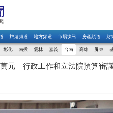
道
旅遊頻道
地方頻道
市場快訊
房產頻道
財
彰化
南投
雲林
嘉義
台南
高雄
屏東
1萬元 行政工作和立法院預算審