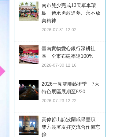
南市兒少完成13天單車環
島 傳承勇敢追夢、永不放
棄精神
2026-07-31 12:02
臺南實物愛心銀行深耕社
區 全市布建率達100%
2026-07-30 12:16
2026一見雙雕藝術季 7大
特色展區展期至8/30
2026-07-23 12:22
黃偉哲出訪波蘭成果豐碩
雙方簽署友好交流合作備忘
錄