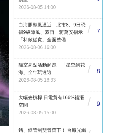
2026-08-05 14:00
白海豚颱風逼近！北市8、9日恐
/
7
飆9級陣風、豪雨 蔣萬安指示
「料敵從寬」全面整備
2026-08-06 16:00
貓空亮點活動起跑 「星空到花
/
8
海」全年玩透透
2026-08-05 18:33
大幅去槓桿 日電貿有166%補漲
/
9
空間
2026-08-05 15:00
鍺、銦管制雙管齊下！ 台廠光纖