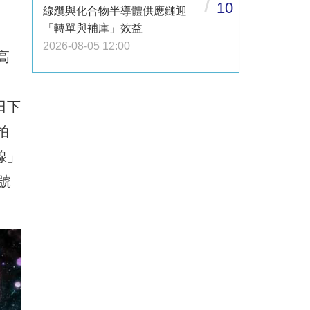
/
10
線纜與化合物半導體供應鏈迎
「轉單與補庫」效益
2026-08-05 12:00
高
7日下
拍
線」
號