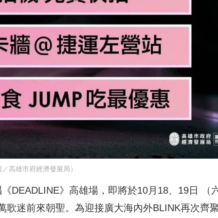
圖／高雄市府經濟發展局）
《DEADLINE》高雄場，即將於10月18、19日 （
歌迷前來朝聖。為迎接廣大海內外BLINK再次齊