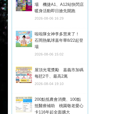
場 機捷A1、A12站快閃店
暖身活動即日搶先開跑
2026-08-06 16:29
啦啦隊女神李多慧來了！
石岡熱氣球嘉年華8/22起登
場
2026-08-06 15:02
屋頂光電獎勵 嘉義市加碼
每瓩2千、最高2萬
2026-08-04 19:10
200點抵農會消費、100點
抵醫療補助 桃園敬老愛心
卡116年起全面擴大