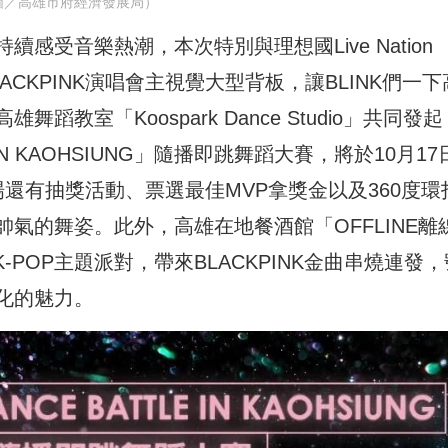
圖／高雄市府經濟發展局）
感受音樂熱潮，本次特別與理想國Live Nation
LACKPINK演唱會主視覺大型背板，讓BLINK們一下
教室「Koospark Dance Studio」共同發起
LE IN KAOHSIUNG」隨播即跳舞蹈大賽，將於10月1
還有抽獎活動、票選最佳MVP拿獎金以及360度環
氣的舞姿。此外，高雄在地餐酒館「OFFLINE離
K-POP主題派對，帶來BLACKPINK金曲串燒連發，
化的魅力。