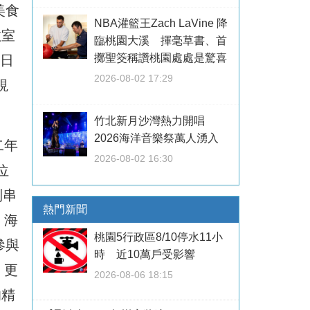
美食
NBA灌籃王Zach LaVine 降
教室
臨桃園大溪 揮毫草書、首
擲聖筊稱讚桃園處處是驚喜
7日
2026-08-02 17:29
視
竹北新月沙灣熱力開唱
2026海洋音樂祭萬人湧入
二年
2026-08-02 16:30
位
別串
熱門新聞
、海
桃園5行政區8/10停水11小
參與
時 近10萬戶受影響
，更
2026-08-06 18:15
的精