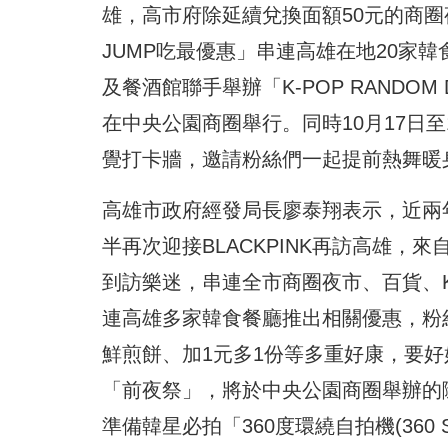
雄，高市府除延續兌換面額50元的商
JUMP吃最優惠」串連高雄在地20家
及餐酒館聯手舉辦「K-POP RANDO
在中央公園商圈舉行。同時10月17日
覺打卡牆，邀請粉絲們一起提前熱舞暖
高雄市政府經發局長廖泰翔表示，近兩
半再次迎接BLACKPINK再訪高雄，
到訪樂迷，串連全市商圈夜市、百貨、
連高雄多家韓食餐廳推出相關優惠，粉
鮮煎餅、加1元多1份等多重好康，要
「前夜祭」，將於中央公園商圈舉辦的隨
準備韓星必拍「360度環繞自拍機(360 Sp