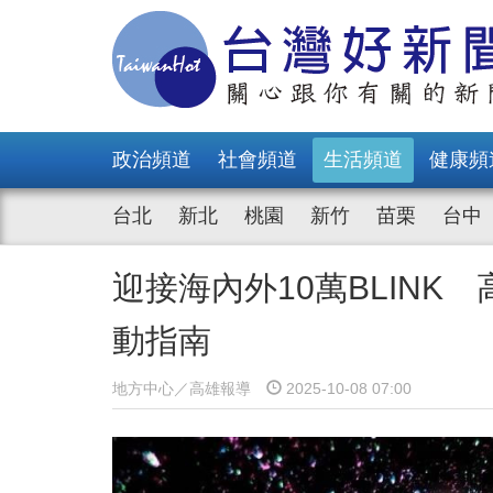
政治頻道
社會頻道
生活頻道
健康頻
台北
新北
桃園
新竹
苗栗
台中
迎接海內外10萬BLINK 
動指南
地方中心／高雄報導
2025-10-08 07:00