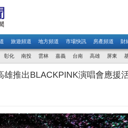
道
旅遊頻道
地方頻道
市場快訊
房產頻道
財
彰化
南投
雲林
嘉義
台南
高雄
屏東
高雄推出BLACKPINK演唱會應援