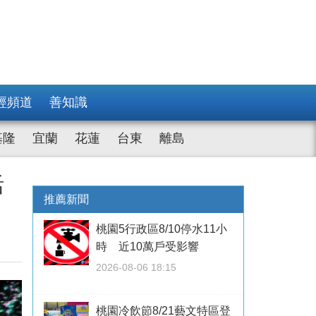
經頻道
善知識
基隆
宜蘭
花蓮
台東
離島
活
推薦新聞
桃園5行政區8/10停水11小
時 近10萬戶受影響
2026-08-06 18:15
桃園冷飲節8/21藝文特區登