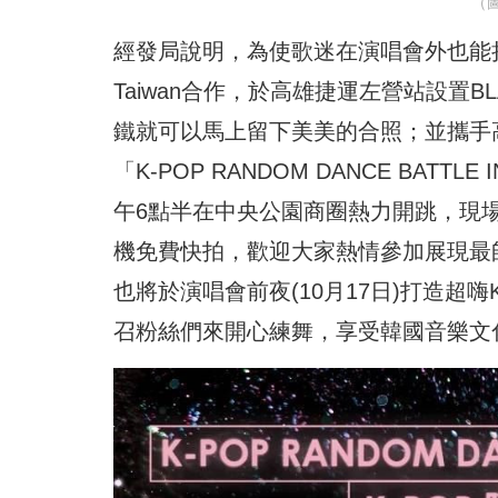
（
經發局說明，為使歌迷在演唱會外也能持續
Taiwan合作，於高雄捷運左營站設置B
鐵就可以馬上留下美美的合照；並攜手高雄舞蹈
「K-POP RANDOM DANCE BATT
午6點半在中央公園商圈熱力開跳，現場
機免費快拍，歡迎大家熱情參加展現最帥
也將於演唱會前夜(10月17日)打造超嗨
召粉絲們來開心練舞，享受韓國音樂文