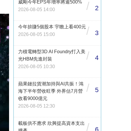
威剛今年EPS年增率將逾500%
/
2
2026-08-05 14:00
今年拚賺5個股本 宇瞻上看400元
/
3
2026-08-05 15:00
力積電轉型3D AI Foundry打入美
/
4
光HBM先進封裝
2026-08-05 10:30
蘋果鏈拉貨潮加持與AI共振！鴻
/
5
海下半年營收旺季 外界估7月營
收看9000億元
2026-08-05 12:30
載板供不應求 欣興提高資本支出
/
6
擴產