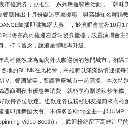
圈夜市優惠券，更推出一系列應援響應活動，「韓味
韓食餐廳推出十月份樂迷專屬優惠，與高雄知名舞蹈
M DANCE隨播即跳舞蹈大賽」，於演唱會前夜10月1
至19日將在高雄捷運左營站發券櫃檯，設置演唱會主
身、打卡留念，讓追星體驗再升級。
年高雄儼然成為海內外大咖巡演的熱門城市，相隔
來自各地的BLINK在此相會，高雄將以滿滿熱情迎接每
KTV、餐酒館等，要讓整座城市一起應援。本次特
絲憑商圈夜市優惠券消費，就能享有贈送辣炒年糕
好好款待各位歌迷。也歡迎各位粉絲朋友提前來高雄
播即跳舞蹈大賽，不僅多首Kpop金曲一起JUMP
inning Video Booth)」，歡迎粉絲留下高雄追星