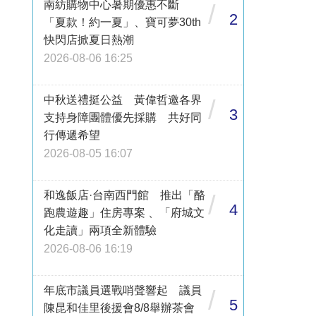
南紡購物中心暑期優惠不斷
/
2
「夏款！約一夏」、寶可夢30th
快閃店掀夏日熱潮
2026-08-06 16:25
中秋送禮挺公益 黃偉哲邀各界
/
3
支持身障團體優先採購 共好同
行傳遞希望
2026-08-05 16:07
和逸飯店·台南西門館 推出「酪
/
4
跑農遊趣」住房專案 、「府城文
化走讀」兩項全新體驗
2026-08-06 16:19
年底市議員選戰哨聲響起 議員
/
5
陳昆和佳里後援會8/8舉辦茶會