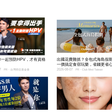
妳一起預防HPV，才有資格
出國花費難抓？全包式海島假
！
一價搞定食宿玩樂，省錢更省
7
2026-08-07
PR・台灣癌症基金會
PR・Club Med Taiwan