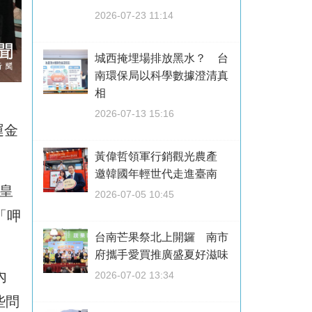
2026-07-23 11:14
城西掩埋場排放黑水？ 台
南環保局以科學數據澄清真
相
2026-07-13 15:16
運金
黃偉哲領軍行銷觀光農產
邀韓國年輕世代走進臺南
皇
2026-07-05 10:45
「呷
台南芒果祭北上開鑼 南市
府攜手愛買推廣盛夏好滋味
內
2026-07-02 13:34
些問