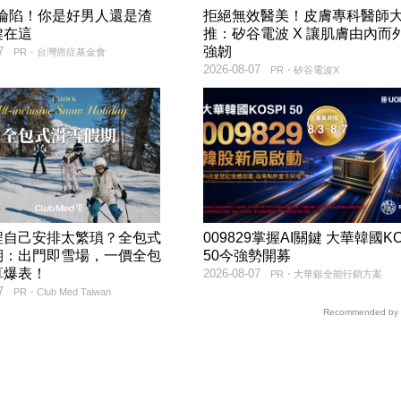
率淪陷！你是好男人還是渣
拒絕無效醫美！皮膚專科醫師
鍵在這
推：矽谷電波 X 讓肌膚由內而
強韌
7
PR・台灣癌症基金會
2026-08-07
PR・矽谷電波X
程自己安排太繁瑣？全包式
009829掌握AI關鍵 大華韓國KO
期：出門即雪場，一價全包
50今強勢開募
算爆表！
2026-08-07
PR・大華銀全能行銷方案
7
PR・Club Med Taiwan
Recommended by