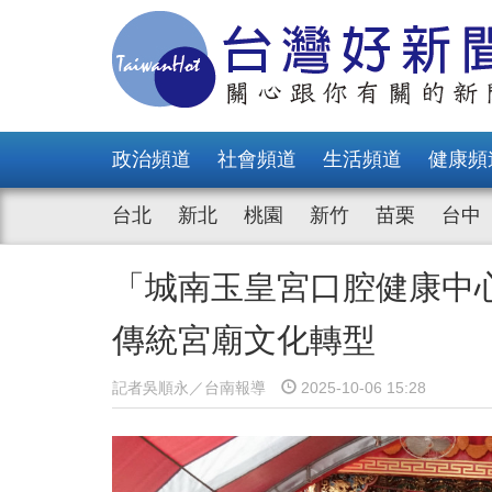
政治頻道
社會頻道
生活頻道
健康頻
台北
新北
桃園
新竹
苗栗
台中
「城南玉皇宮口腔健康中
傳統宮廟文化轉型
記者吳順永／台南報導
2025-10-06 15:28