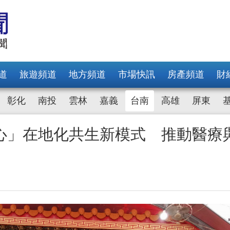
道
旅遊頻道
地方頻道
市場快訊
房產頻道
財
彰化
南投
雲林
嘉義
台南
高雄
屏東
心」在地化共生新模式 推動醫療