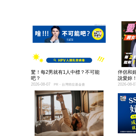
驚！每2男就有1人中標？不可能
伴侶和
吧？
說愛妳
2026-08-07
2026-08-0
PR・台灣癌症基金會