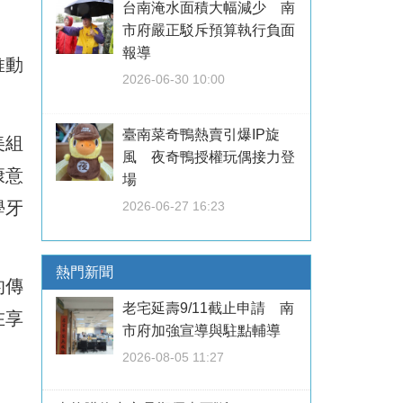
台南淹水面積大幅減少 南
市府嚴正駁斥預算執行負面
報導
推動
2026-06-30 10:00
臺南菜奇鴨熱賣引爆IP旋
美組
風 夜奇鴨授權玩偶接力登
康意
場
學牙
2026-06-27 16:23
熱門新聞
的傳
老宅延壽9/11截止申請 南
在享
市府加強宣導與駐點輔導
2026-08-05 11:27