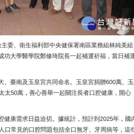
松主委、衛生福利部中央健保署南區業務組林純美組
成功大學醫學院鄭修琦院長一起補運祈福，當日補
大、臺南及玉皇宮共同命名。玉皇宮捐贈600萬、玉
太太50萬，善心善舉一起關注長者口腔健康，開心
健康需求日益迫切。據統計，預計到2025年，國
年人口常見的口腔問題包括全口無牙、牙周病等，這