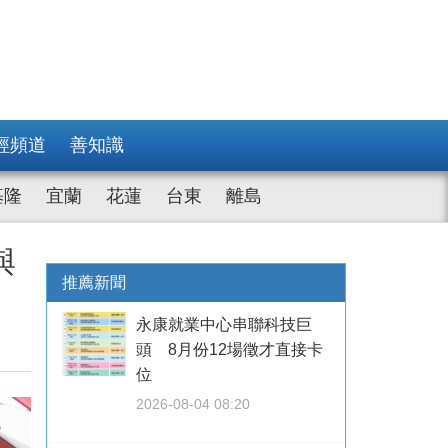
經頻道
善知識
基隆
宜蘭
花蓮
台東
離島
與
推薦新聞
永康就業中心串聯科技巨
頭 8月份12場徵才直接卡
位
2026-08-04 08:20