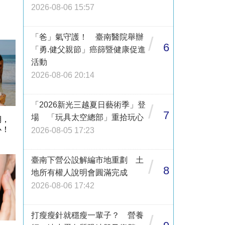
2026-08-06 15:57
「爸」氣守護！ 臺南醫院舉辦
/
6
「勇.健父親節」癌篩暨健康促進
活動
2026-08-06 20:14
「2026新光三越夏日藝術季」登
/
7
場 「玩具太空總部」重拾玩心
期，
心！
2026-08-05 17:23
臺南下營公設解編市地重劃 土
/
8
地所有權人說明會圓滿完成
2026-08-06 17:42
打瘦瘦針就穩瘦一輩子？ 營養
/