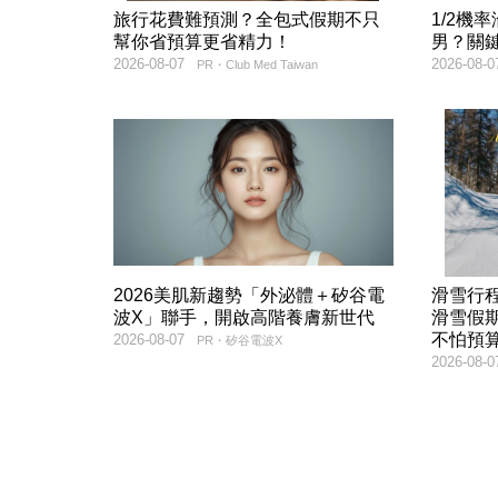
旅行花費難預測？全包式假期不只
1/2機
幫你省預算更省精力！
男？關
2026-08-07
2026-08-0
PR・Club Med Taiwan
2026美肌新趨勢「外泌體＋矽谷電
滑雪行
波X」聯手，開啟高階養膚新世代
滑雪假
不怕預
2026-08-07
PR・矽谷電波X
2026-08-0