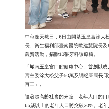
中秋逢天赦日，6日由開基玉皇宮涂大
長、衛生福利部臺南醫院歐建慧院長及
義賣活動，捐贈10張牙科診療椅。
「城南玉皇宮口腔健康中心」首創以成
宮主委涂大松父子50萬及誦經團團長邱
百二」。
隨著超高齡社會的來臨，老年人口的口腔
65歲以上的老年人口將突破20%。老