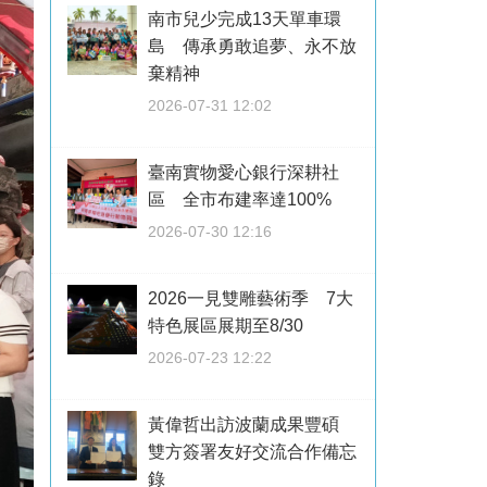
南市兒少完成13天單車環
島 傳承勇敢追夢、永不放
棄精神
2026-07-31 12:02
臺南實物愛心銀行深耕社
區 全市布建率達100%
2026-07-30 12:16
2026一見雙雕藝術季 7大
特色展區展期至8/30
2026-07-23 12:22
黃偉哲出訪波蘭成果豐碩
雙方簽署友好交流合作備忘
錄