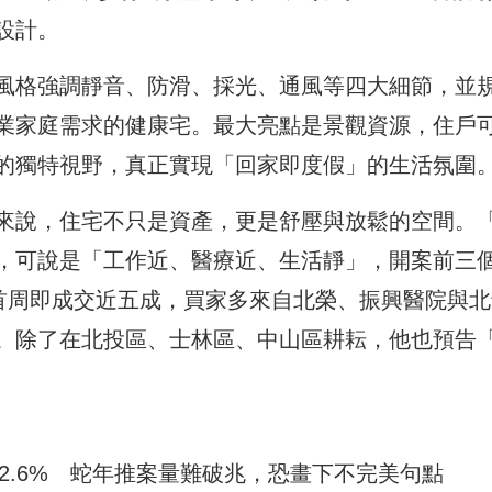
設計。
風格強調靜音、防滑、採光、通風等四大細節，並
業家庭需求的健康宅。最大亮點是景觀資源，住戶
的獨特視野，真正實現「回家即度假」的生活氛圍
來說，住宅不只是資產，更是舒壓與放鬆的空間。
，可說是「工作近、醫療近、生活靜」，開案前三
開首周即成交近五成，買家多來自北榮、振興醫院與北
。除了在北投區、士林區、中山區耕耘，他也預告
32.6% 蛇年推案量難破兆，恐畫下不完美句點