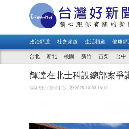
政治頻道
社會頻道
生活頻道
健康頻
台北
新北
桃園
新竹
苗栗
台中
輝達在北士科設總部案爭議
理財周刊／新聞中心
2025-10-03 18:10