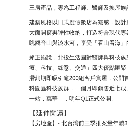
三房產品，專為工程師、醫師及換屋族
建築風格以日式度假飯店為靈感，設計
大面開窗與彈性收納，打造符合現代專
眺觀音山與淡水河，享受「看山看海」
賴正鎰說，北投生活圈對醫師與科技族
療、科技、綠意、交通」四大優點匯聚
潛銷期即吸引逾200組客戶賞屋，公
科園區科技族群，一個月即銷售近七成
一站，萬華」，明年Q1正式公開。
【延伸閱讀】
【房地產】- 北台灣前三季推案量年減