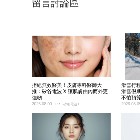
留言討論區
拒絕無效醫美！皮膚專科醫師大
滑雪行
推：矽谷電波 X 讓肌膚由內而外更
滑雪假
強韌
不怕預
2026-08-09
2026-08-0
PR・矽谷電波X