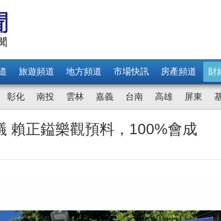
道
旅遊頻道
地方頻道
市場快訊
房產頻道
財
彰化
南投
雲林
嘉義
台南
高雄
屏東
 賴正鎰樂觀預料，100%會成