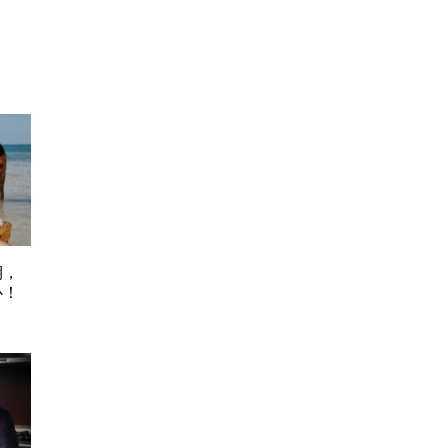
期，
心！