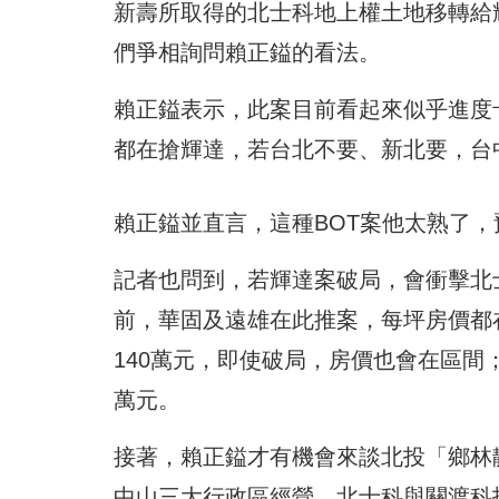
新壽所取得的北士科地上權土地移轉給
們爭相詢問賴正鎰的看法。
賴正鎰表示，此案目前看起來似乎進度
都在搶輝達，若台北不要、新北要，台
賴正鎰並直言，這種BOT案他太熟了，
記者也問到，若輝達案破局，會衝擊北
前，華固及遠雄在此推案，每坪房價都在1
140萬元，即使破局，房價也會在區間；
萬元。
接著，賴正鎰才有機會來談北投「鄉林
中山三大行政區經營，北士科與關渡科