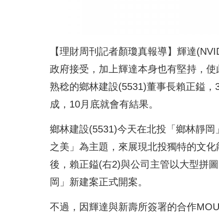
【理財周刊記者顏瓊真報導】輝達(NV
政府接受，加上輝達本身也有堅持，使
熟稔的鄉林建設(5531)董事長賴正鎰
成，10月底就會有結果。
鄉林建設(5531)今天在北投「鄉林
之美」為主題，來展現北投獨特的文化
後，賴正鎰(右2)與公司主管以大型拼
岡」新建案正式開案。
不過，因輝達與新壽所簽署的合作MOU