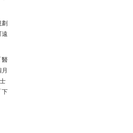
規劃
可遠
。
「醫
個月
士
「下