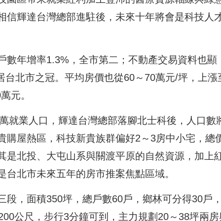
相信輝達台灣總部進駐後，未來十年將會是科技人
數年增率1.3%，全市第二；不動產交易資料也顯
居台北市之冠。平均房價也從60～70萬元/坪，上漲
0萬元。
5萬就業人口，輝達台灣總部落腳北士科後，人口數
貴購屋熱區，科技新貴族群偏好2～3房中小宅，總
健。尤其是北投、大屯山系與關渡平原的自然資源，加上
是台北市未來五年的房市推案焦點區域。
段，面積350坪，總戶數60戶，鄉林可分得30戶
00公尺，步行3分鐘可到，主力規劃20～38坪兩房