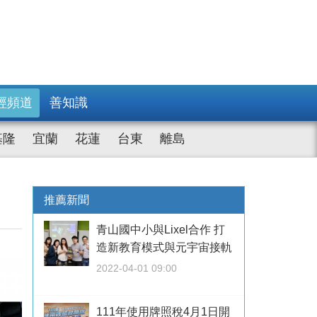
經頻道
善知識
基隆
宜蘭
花蓮
台東
離島
推薦新聞
青山國中小與Lixel合作 打
造新教育模式與元宇宙接軌
2022-04-01 09:00
111年使用牌照稅4月1日開