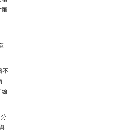
才匯
至
將不
價
紅線
，分
與