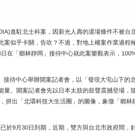
IDIA)進駐北士科案，因新光人壽的退場條件不被台
此案似乎卡關，告吹？不過，對地上權案作業過程
，3日在「鄉林靜岡」接待中心就此案樂觀表示，100
靜岡」接待中心舉辦開案記者會，以「發現大屯山下的
能量。開案記者會先以日本太鼓的鼓聲震撼登場，
圖，拼出「北環科技大生活圈」的圖像，象徵「鄉林
已於9月30日到期，近期，雙方與台北市政府間，