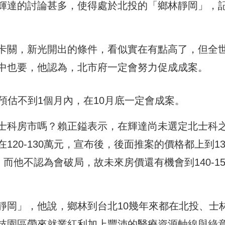
輝達的討論甚多，使得處於北投的「鄉林靜岡」，
卡關，新光開出的條件，看似實在有點高了，但全
中也要，他認為，北市府一定會努力促成成案。
預估不到1個月內，在10月底一定會成案。
士科房市嗎？賴正鎰表示，在輝達尚未選定北士科
20-130萬元，宣布後，後面推案的價格都上到13
而他不認為會破局，故未來房價還有機會到140-15
靜岡」，他說，鄉林到台北10幾年來都在北投、士
技園區帶來就業紅利加上豐沛的醫療資源軸線與綠