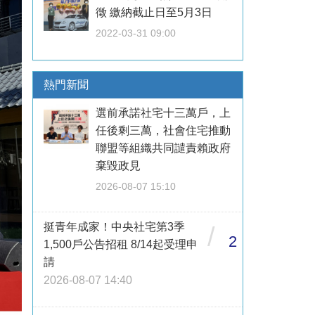
徵 繳納截止日至5月3日
2022-03-31 09:00
熱門新聞
選前承諾社宅十三萬戶，上
任後剩三萬，社會住宅推動
聯盟等組織共同譴責賴政府
棄毀政見
2026-08-07 15:10
挺青年成家！中央社宅第3季
/
2
1,500戶公告招租 8/14起受理申
請
2026-08-07 14:40