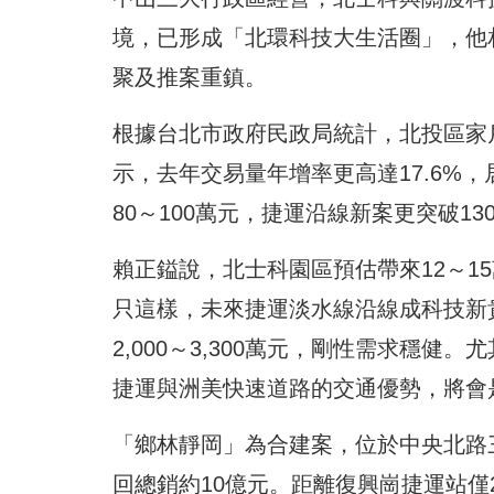
境，已形成「北環科技大生活圈」，他
聚及推案重鎮。
根據台北市政府民政局統計，北投區家戶
示，去年交易量年增率更高達17.6%，
80～100萬元，捷運沿線新案更突破13
賴正鎰說，北士科園區預估帶來12～1
只這樣，未來捷運淡水線沿線成科技新
2,000～3,300萬元，剛性需求穩
捷運與洲美快速道路的交通優勢，將會
「鄉林靜岡」為合建案，位於中央北路三
回總銷約10億元。距離復興崗捷運站僅2