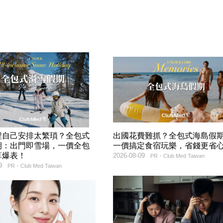
程自己安排太繁瑣？全包式
出國花費難抓？全包式海島假
期：出門即雪場，一價全包
一價搞定食宿玩樂，省錢更省
算爆表！
2026-08-09
PR・Club Med Taiwan
9
PR・Club Med Taiwan