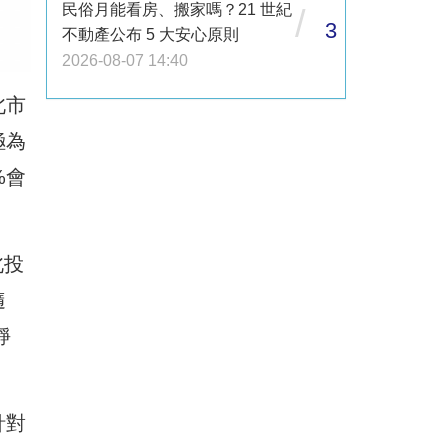
民俗月能看房、搬家嗎？21 世紀
/
3
不動產公布 5 大安心原則
2026-08-07 14:40
北市
極為
%會
北投
隨
靜
針對