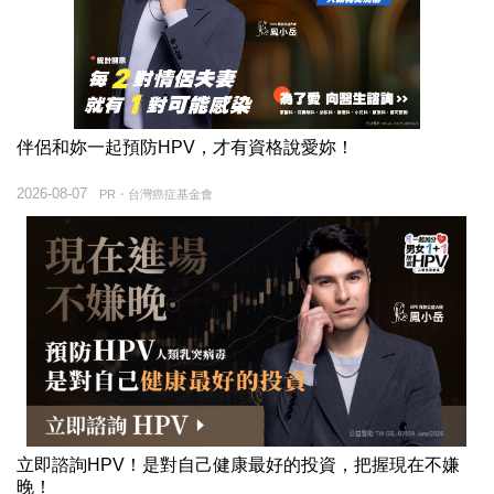
伴侶和妳一起預防HPV，才有資格說愛妳！
2026-08-07
PR・台灣癌症基金會
立即諮詢HPV！是對自己健康最好的投資，把握現在不嫌
晚！