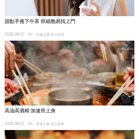
甜點手搖下午茶 癌細胞易找上門
2026-08-07
PR・安達人壽 安心抗癌
高油高酒精 加速癌上身
2026-08-07
PR・安達人壽 安心抗癌