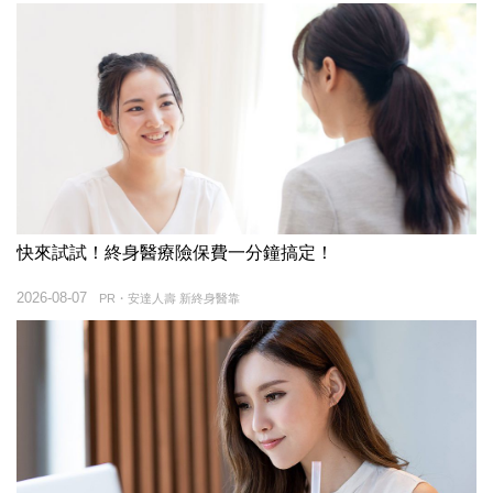
快來試試！終身醫療險保費一分鐘搞定！
2026-08-07
PR・安達人壽 新終身醫靠