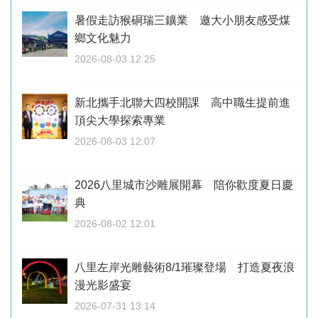
暑假走訪猴硐瑞三鑛業 邀大小朋友感受煤
鄉文化魅力
2026-08-03 12:25
新北攜手北聯大四校開課 高中職生提前進
頂尖大學探索專業
2026-08-03 12:07
2026八里城市沙雕展開幕 陪你歡度夏日慶
典
2026-08-02 12:01
八里左岸光雕藝術8/1璀璨登場 打造夏夜浪
漫光影盛宴
2026-07-31 13:14