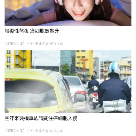
報復性熬夜 癌細胞數攀升
2026-08-07
PR・安達人壽 安心抗癌
空汙來襲機車族請關注癌細胞入侵
2026-08-07
PR・安達人壽 安心抗癌