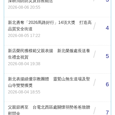
深耕消防防災及自救觀念
2026-08-06 20:55
新北勇奪「2026馬路好行」14項大獎 打造高
/
4
品質安全街道
2026-08-05 17:22
新店榮民獲模範父親表揚 新北榮服處長送養
/
5
生禮盒祝賀
2026-08-04 19:38
新北表揚績優宗教團體 靈鷲山無生道場及聖
/
6
山寺雙雙獲獎
2026-08-04 18:55
父親節將至 台電北西區處關懷弱勢爸爸致贈
/
7
慰問金