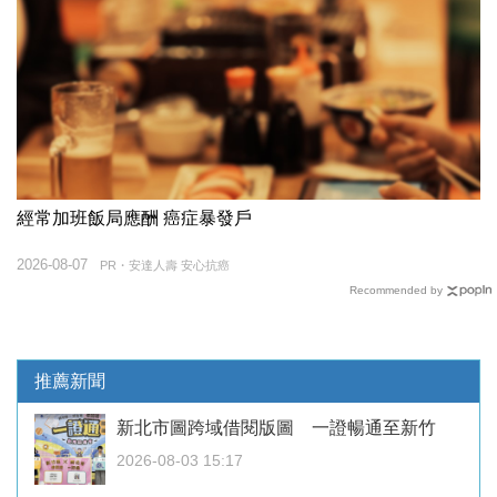
經常加班飯局應酬 癌症暴發戶
2026-08-07
PR・安達人壽 安心抗癌
Recommended by
推薦新聞
新北市圖跨域借閱版圖 一證暢通至新竹
2026-08-03 15:17