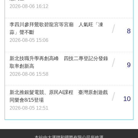
2026-08-06 16:12
李四川參拜鶯歌碧龍宮等宮廟 人氣旺「凍
/
8
蒜」聲不斷
2026-08-05 15:06
新北技職升學再創高峰 四技二專登記分發錄
/
9
取率創新高
2026-08-06 15:58
新北推銀髮電競、原民AI課程 臺灣原創遊戲
/
10
同樂會8/15登場
2026-08-05 12:51
本站由大運聯和國際有限公司所維運