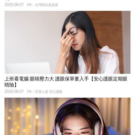
2026-08-07
PR・台灣癌症基金會
上班看電腦 眼睛壓力大 護眼保單要入手【安心護眼定期眼
睛險】
2026-08-07
PR・安達人壽 安心護眼