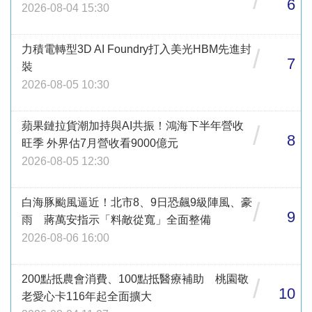
/
6
2026-08-04 15:30
力積電轉型3D AI Foundry打入美光HBM先進封
/
7
裝
2026-08-05 10:30
蘋果鏈拉貨潮加持與AI共振！鴻海下半年營收
/
8
旺季 外界估7月營收看9000億元
2026-08-05 12:30
白海豚颱風逼近！北市8、9日恐飆9級陣風、豪
/
9
雨 蔣萬安指示「料敵從寬」全面整備
2026-08-06 16:00
200點抵農會消費、100點抵醫療補助 桃園敬
/
10
老愛心卡116年起全面擴大