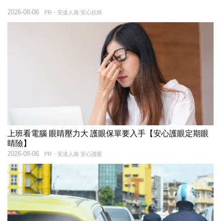
2026-08-06
PR・安達人壽 安心抗癌
上班看電腦 眼睛壓力大 護眼保單要入手【安心護眼定期眼
睛險】
2026-08-06
PR・安達人壽 安心護眼