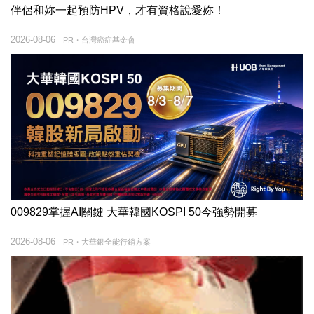
伴侶和妳一起預防HPV，才有資格說愛妳！
2026-08-06
PR・台灣癌症基金會
009829掌握AI關鍵 大華韓國KOSPI 50今強勢開募
2026-08-06
PR・大華銀全能行銷方案