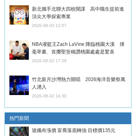
新北攜手北聯大四校開課 高中職生提前進
頂尖大學探索專業
2026-08-03 12:07
NBA灌籃王Zach LaVine 降臨桃園大溪 揮
毫草書、首擲聖筊稱讚桃園處處是驚喜
2026-08-02 17:29
竹北新月沙灣熱力開唱 2026海洋音樂祭萬
人湧入
2026-08-02 16:30
熱門新聞
玻纖布漲價 富喬落底轉強 目標價135元