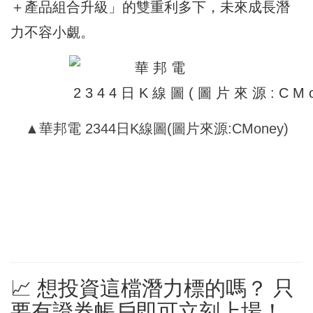
＋產品組合升級」的雙重利多下，未來成長潛
力不容小覷。
▲華邦電 2344日K線圖(圖片來源:CMoney)
📈 想投資這檔潛力標的嗎？ 只
要有證券帳戶即可立刻上場！