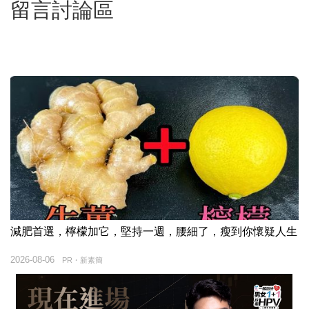
留言討論區
減肥首選，檸檬加它，堅持一週，腰細了，瘦到你懷疑人生
2026-08-06
PR・新素簡