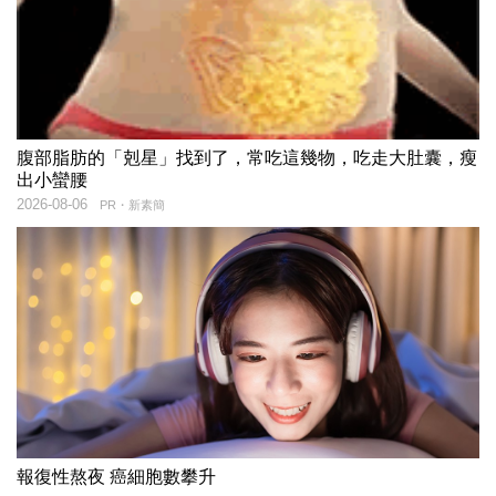
腹部脂肪的「剋星」找到了，常吃這幾物，吃走大肚囊，瘦
出小蠻腰
2026-08-06
PR・新素簡
報復性熬夜 癌細胞數攀升