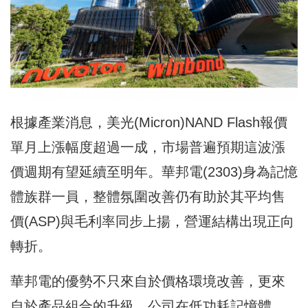
根據產業消息，美光(Micron)NAND Flash報價
單月上漲幅度超過一成，市場普遍預期這波漲
價週期有望延續至明年。華邦電(2303)身為記憶
體族群一員，整體氛圍改善仍有助於其平均售
價(ASP)與毛利率同步上揚，營運結構出現正向
轉折。
華邦電的優勢不只來自於價格環境改善，更來
自於產品組合的升級。公司在低功耗記憶體