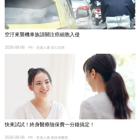
空汙來襲機車族請關注癌細胞入侵
2026-08-06
PR・安達人壽 安心抗癌
快來試試！終身醫療險保費一分鐘搞定！
2026-08-06
PR・安達人壽 新終身醫靠