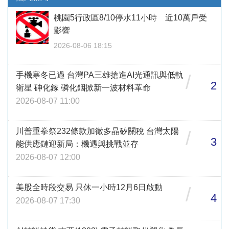
桃園5行政區8/10停水11小時 近10萬戶受
影響
2026-08-06 18:15
手機寒冬已過 台灣PA三雄搶進AI光通訊與低軌
/
2
衛星 砷化鎵 磷化銦掀新一波材料革命
2026-08-07 11:00
川普重拳祭232條款加徵多晶矽關稅 台灣太陽
/
3
能供應鏈迎新局：機遇與挑戰並存
2026-08-07 12:00
美股全時段交易 只休一小時12月6日啟動
/
4
2026-08-07 17:30