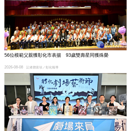
56位模範父親獲彰化市表揚 93歲雙壽星同獲殊榮
2026-08-08
記者鄧富珍／彰化報導