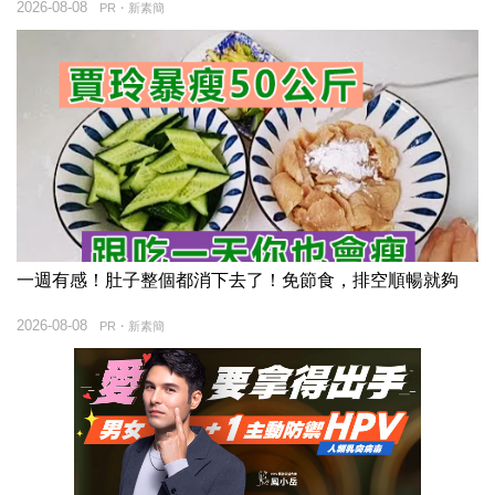
2026-08-08
PR・新素簡
一週有感！肚子整個都消下去了！免節食，排空順暢就夠
2026-08-08
PR・新素簡