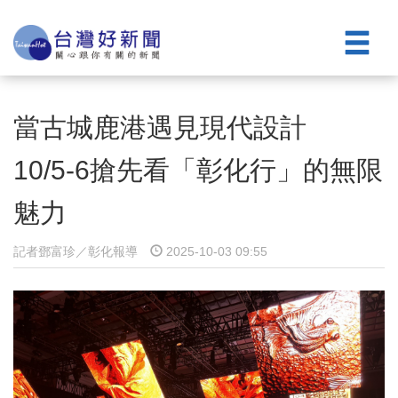
當古城鹿港遇見現代設計
10/5-6搶先看「彰化行」的無限
魅力
記者鄧富珍／彰化報導
2025-10-03 09:55