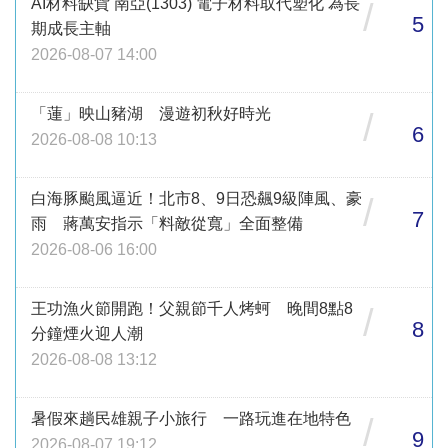
AI材料缺貨 南亞(1303) 電子材料取代塑化 為長
/
5
期成長主軸
2026-08-07 14:00
「蓮」映山豬湖 漫遊初秋好時光
/
6
2026-08-08 10:13
白海豚颱風逼近！北市8、9日恐飆9級陣風、豪
/
7
雨 蔣萬安指示「料敵從寬」全面整備
2026-08-06 16:00
王功漁火節開跑！父親節千人烤蚵 晚間8點8
/
8
分鐘煙火迎人潮
2026-08-08 13:12
暑假來趟民雄親子小旅行 一路玩進在地特色
/
9
2026-08-07 19:12