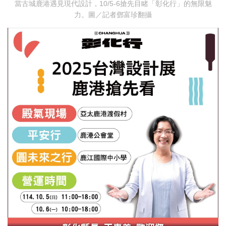
當古城鹿港遇見現代設計，10/5-6搶先目睹「彰化行」的無限魅
力。圖／記者鄧富珍翻攝