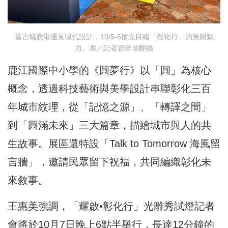
當古城鹿港遇見現代設計，10/5-6搶先目睹「彰化行」的無限魅
力。圖／記者鄧富珍翻攝
鹿江國際中小學的《圓夢行》以「圓」為核心
概念，透過科技藝術與美學設計串聯彰化三百
年城市紋理，從「記憶之源」、「轉譯之間」
到「圓滿未來」三大篇章，描繪城市與人的共
生故事。展區還特設「Talk to Tomorrow 海風留
言牆」，邀請民眾留下祝福，共同編織彰化未
來敘事。
王惠美強調，「耀啟•彰化行」光雕秀試燈記者
會將於10月7日晚上6點半舉行，長達12分鐘的