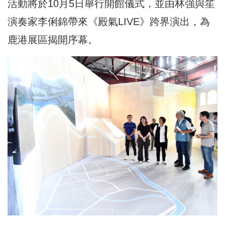
活動將於10月5日舉行開館儀式，並由林強與笙
演奏家李俐錦帶來《殿氣LIVE》跨界演出，為
鹿港展區揭開序幕。