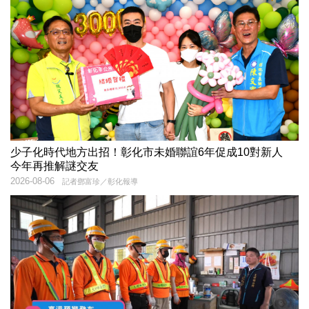
少子化時代地方出招！彰化市未婚聯誼6年促成10對新人
今年再推解謎交友
2026-08-06
記者鄧富珍／彰化報導