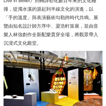
Live in Belief》則轉譯彰化數百年來的文化碰
撞，從濁水溪的源起到半線文化的演進，以
「手的溫度」與表演藝術勾勒跨時代共鳴。展
覽由知名設計師方序中、梁浩軒策展，並由音
樂人林強創作全新配樂貫穿全場，將觀眾帶入
沉浸式文化殿堂。