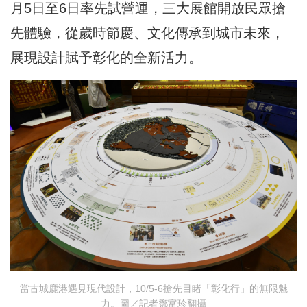
月5日至6日率先試營運，三大展館開放民眾搶
先體驗，從歲時節慶、文化傳承到城市未來，
展現設計賦予彰化的全新活力。
當古城鹿港遇見現代設計，10/5-6搶先目睹「彰化行」的無限魅
力。圖／記者鄧富珍翻攝