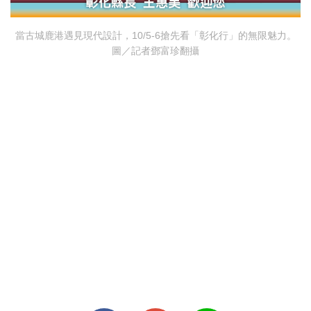
當古城鹿港遇見現代設計，10/5-6搶先看「彰化行」的無限魅力。
圖／記者鄧富珍翻攝