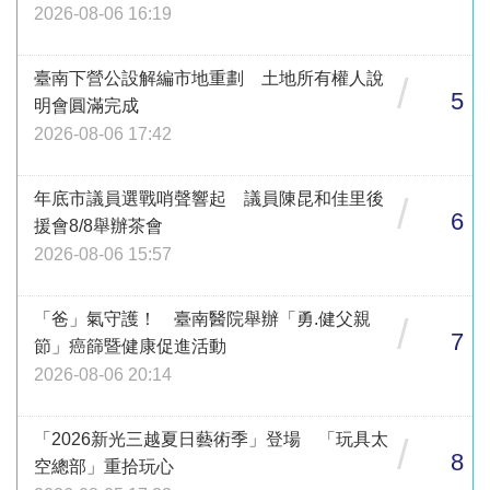
2026-08-06 16:19
臺南下營公設解編市地重劃 土地所有權人說
/
5
明會圓滿完成
2026-08-06 17:42
年底市議員選戰哨聲響起 議員陳昆和佳里後
/
6
援會8/8舉辦茶會
2026-08-06 15:57
「爸」氣守護！ 臺南醫院舉辦「勇.健父親
/
7
節」癌篩暨健康促進活動
2026-08-06 20:14
「2026新光三越夏日藝術季」登場 「玩具太
/
8
空總部」重拾玩心