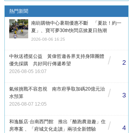
熱門新聞
南紡購物中心暑期優惠不斷 「夏款！約一
夏」、寶可夢30th快閃店掀夏日熱潮
2026-08-06 16:25
中秋送禮挺公益 黃偉哲邀各界支持身障團體
/
2
優先採購 共好同行傳遞希望
2026-08-05 16:07
氣候挑戰不容忽視 南市府爭取加碼20億元治
/
3
水預算
2026-08-07 12:05
和逸飯店·台南西門館 推出「酪跑農遊趣」住
/
4
房專案 、「府城文化走讀」兩項全新體驗