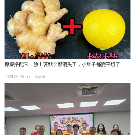
檸檬搭配它，臉上斑點全部消失了，小肚子都變平坦了
2026-08-08
PR・新素簡