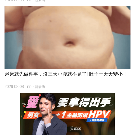
起床就先做件事，沒三天小腹就不見了! 肚子一天天變小！
2026-08-08
PR・新素簡