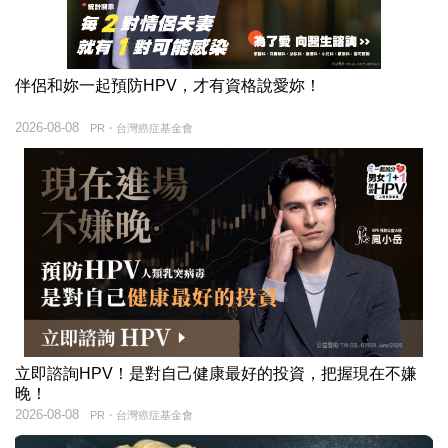
伴侶和妳一起預防HPV，才有資格說愛妳！
2026-08-08
PR・台灣癌症基金會
立即諮詢HPV！是對自己健康最好的投資，把握現在不嫌
晚！
2026-08-08
PR・台灣癌症基金會