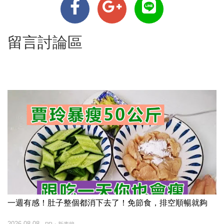
留言討論區
一週有感！肚子整個都消下去了！免節食，排空順暢就夠
2026-08-08
PR・新素簡