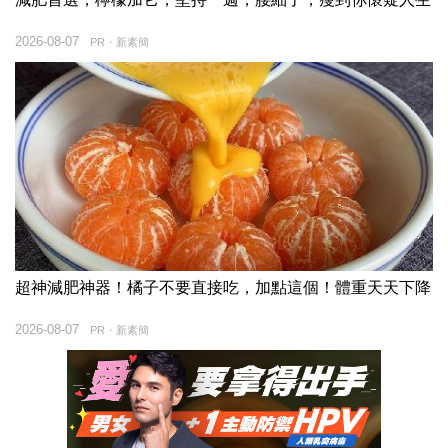
2026-08-07
PR・新素簡
超神減肥神器！橘子不要直接吃，加點這個！體重天天下降
2026-08-07
PR・新素簡