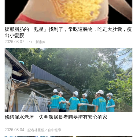
腹部脂肪的「剋星」找到了，常吃這幾物，吃走大肚囊，瘦
出小蠻腰
2026-08-07
PR・新素簡
修繕漏水老屋 失明獨居長者圓夢擁有安心的家
2026-08-04
記者林重鎣／台中報導