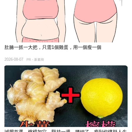
肚腩一抓一大把，只需1個雞蛋，用一個瘦一個
2026-08-07
PR・新素簡
減肥首選，檸檬加它，堅持一週，腰細了，瘦到你懷疑人生