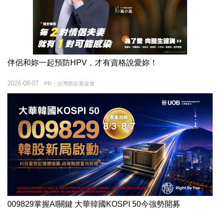
伴侶和妳一起預防HPV，才有資格說愛妳！
2026-08-07
PR・台灣癌症基金會
009829掌握AI關鍵 大華韓國KOSPI 50今強勢開募