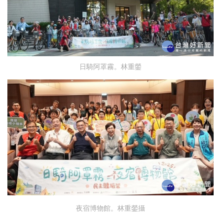
日騎阿罩霧。林重鎣
夜宿博物館。林重鎣攝