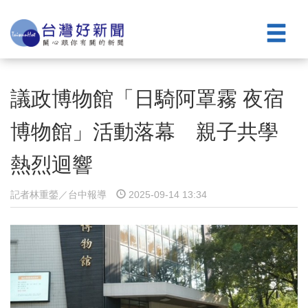
議政博物館「日騎阿罩霧 夜宿
博物館」活動落幕 親子共學
熱烈迴響
記者林重鎣／台中報導
2025-09-14 13:34