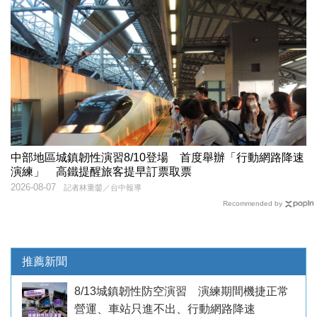
中部地區城鎮韌性演習8/10登場 首度舉辦「行動網路降速
演練」 高鐵提醒旅客提早訂票取票
2026-08-07
記者林重鎣／台中報導
Recommended by
推薦新聞
8/13城鎮韌性防空演習 演練期間機捷正常
營運、車站只進不出、行動網路降速