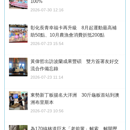
100%
2026-07-30 12:16
彰化長青幸福卡再升級 8月起運動最高補
助50點、10月農漁會消費折抵200點
2026-07-23 15:54
黃偉哲出訪波蘭成果豐碩 雙方簽署友好交
流合作備忘錄
2026-07-23 11:14
東勢新丁粄揚名大洋洲 30斤龜粄首站到澳
洲布里斯本
2026-07-23 10:56
為170線林道巨木「老前輩」解索 解開歷