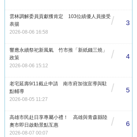
雲林調解委員貢獻獲肯定 103位績優人員接受
/
3
表揚
2026-08-06 16:58
響應永續祭祀新風氣 竹市推「新紙錢三燒」
/
4
政策
2026-08-06 15:12
老宅延壽9/11截止申請 南市府加強宣導與駐
/
5
點輔導
2026-08-05 11:27
高雄市民赴日享專屬小禮！ 高雄與青森縣陸
/
6
奧市即日啟動景點互惠
2026-08-07 00:07