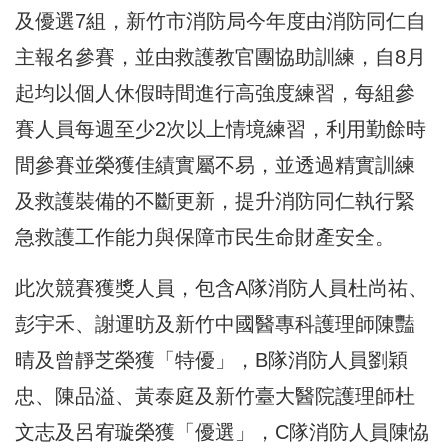
及優選7組，新竹市消防局今年度由消防同仁自
主報名參賽，並由救護教官團協助訓練，自8月
起均以個人休假時間進行高強度練習，每組參
賽人員每週至少2次以上情境練習，利用勤餘時
間參賽並榮獲佳績實屬不易，並透過精實訓練
及救護裝備的不斷更新，提升消防同仁執行緊
急救護工作能力與保障市民生命財產安全。
此次競賽獲獎人員，包含A隊消防人員杜尚祐、
彭宇禾、謝運昉及新竹中國醫專科護理師陳豔
晴及曾靜芝榮獲「特優」，B隊消防人員劉穎
忠、陳品溢、黃泰庭及新竹臺大醫院護理師杜
文志及呂宥璇榮獲「優選」，C隊消防人員陳恊