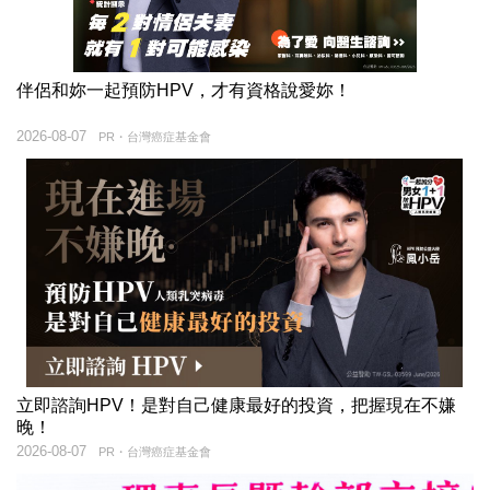
伴侶和妳一起預防HPV，才有資格說愛妳！
2026-08-07
PR・台灣癌症基金會
立即諮詢HPV！是對自己健康最好的投資，把握現在不嫌
晚！
2026-08-07
PR・台灣癌症基金會