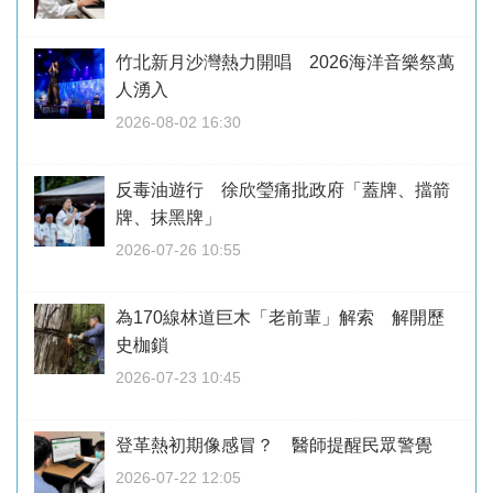
竹北新月沙灣熱力開唱 2026海洋音樂祭萬
人湧入
2026-08-02 16:30
反毒油遊行 徐欣瑩痛批政府「蓋牌、擋箭
牌、抹黑牌」
2026-07-26 10:55
為170線林道巨木「老前輩」解索 解開歷
史枷鎖
2026-07-23 10:45
登革熱初期像感冒？ 醫師提醒民眾警覺
2026-07-22 12:05