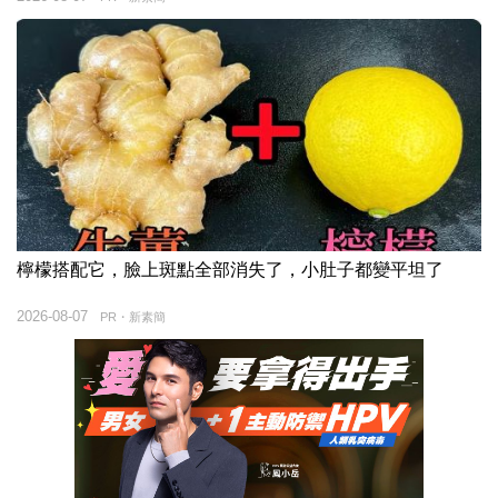
檸檬搭配它，臉上斑點全部消失了，小肚子都變平坦了
2026-08-07
PR・新素簡