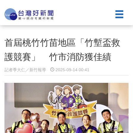
首屆桃竹竹苗地區「竹塹盃救
護競賽」 竹市消防獲佳績
記者季大仁／新竹報導
2025-09-14 00:41