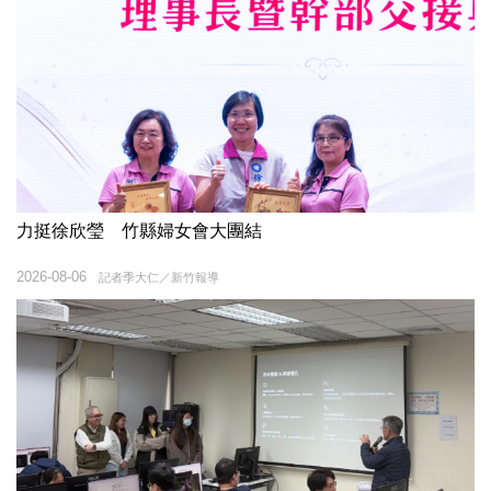
力挺徐欣瑩 竹縣婦女會大團結
2026-08-06
記者季大仁／新竹報導