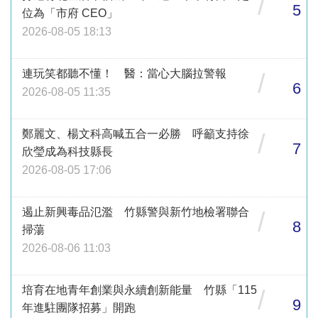
/
5
位為「市府 CEO」
2026-08-05 18:13
連玩笑都聽不懂！ 醫：當心大腦拉警報
/
6
2026-08-05 11:35
鄭麗文、楊文科高喊五合一必勝 呼籲支持徐
/
7
欣瑩成為科技縣長
2026-08-05 17:06
遏止新興毒品氾濫 竹縣警與新竹地檢署聯合
/
8
掃蕩
2026-08-06 11:03
培育在地青年創業與永續創新能量 竹縣「115
/
9
年進駐團隊招募」開跑