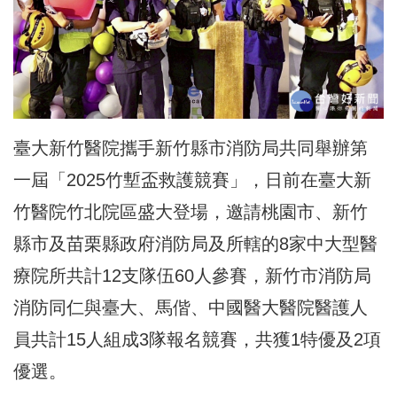
臺大新竹醫院攜手新竹縣市消防局共同舉辦第
一屆「2025竹塹盃救護競賽」，日前在臺大新
竹醫院竹北院區盛大登場，邀請桃園市、新竹
縣市及苗栗縣政府消防局及所轄的8家中大型醫
療院所共計12支隊伍60人參賽，新竹市消防局
消防同仁與臺大、馬偕、中國醫大醫院醫護人
員共計15人組成3隊報名競賽，共獲1特優及2項
優選。