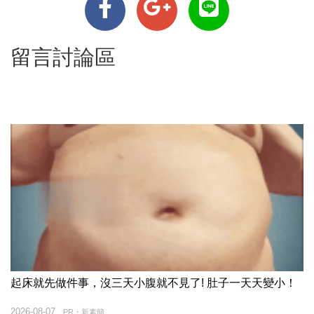
留言討論區
起床就先做件事，沒三天小腹就不見了! 肚子一天天變小！
2026-08-07
PR・新素簡