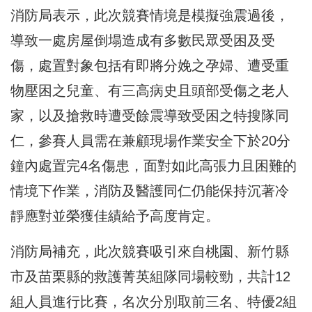
消防局表示，此次競賽情境是模擬強震過後，
導致一處房屋倒塌造成有多數民眾受困及受
傷，處置對象包括有即將分娩之孕婦、遭受重
物壓困之兒童、有三高病史且頭部受傷之老人
家，以及搶救時遭受餘震導致受困之特搜隊同
仁，參賽人員需在兼顧現場作業安全下於20分
鐘內處置完4名傷患，面對如此高張力且困難的
情境下作業，消防及醫護同仁仍能保持沉著冷
靜應對並榮獲佳績給予高度肯定。
消防局補充，此次競賽吸引來自桃園、新竹縣
市及苗栗縣的救護菁英組隊同場較勁，共計12
組人員進行比賽，名次分別取前三名、特優2組