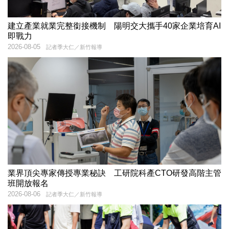
建立產業就業完整銜接機制 陽明交大攜手40家企業培育AI
即戰力
2026-08-05
記者季大仁／新竹報導
業界頂尖專家傳授專業秘訣 工研院科產CTO研發高階主管
班開放報名
2026-08-06
記者季大仁／新竹報導