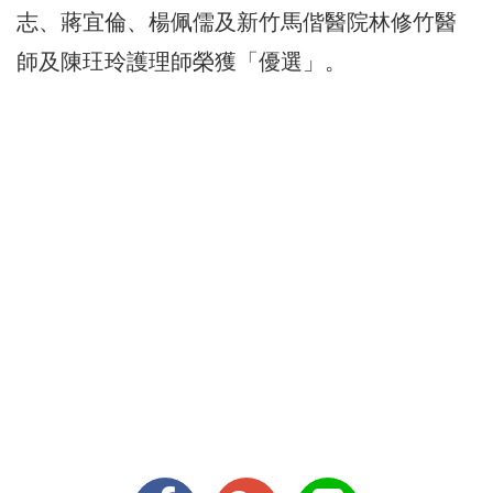
志、蔣宜倫、楊佩儒及新竹馬偕醫院林修竹醫
師及陳玨玲護理師榮獲「優選」。