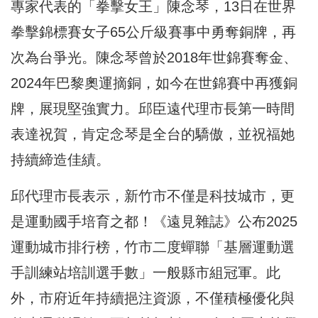
專家代表的「拳擊女王」陳念琴，13日在世界
拳擊錦標賽女子65公斤級賽事中勇奪銅牌，再
次為台爭光。陳念琴曾於2018年世錦賽奪金、
2024年巴黎奧運摘銅，如今在世錦賽中再獲銅
牌，展現堅強實力。邱臣遠代理市長第一時間
表達祝賀，肯定念琴是全台的驕傲，並祝福她
持續締造佳績。
邱代理市長表示，新竹市不僅是科技城市，更
是運動國手培育之都！《遠見雜誌》公布2025
運動城市排行榜，竹市二度蟬聯「基層運動選
手訓練站培訓選手數」一般縣市組冠軍。此
外，市府近年持續挹注資源，不僅積極優化與