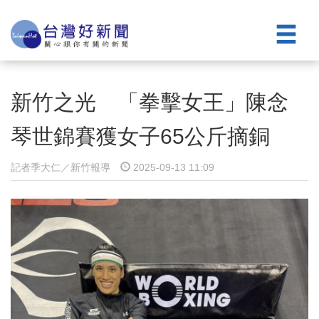
新竹之光 「拳擊女王」陳念
琴世錦賽獲女子65公斤摘銅
記者季大仁／新竹報導
2025-09-13 11:09