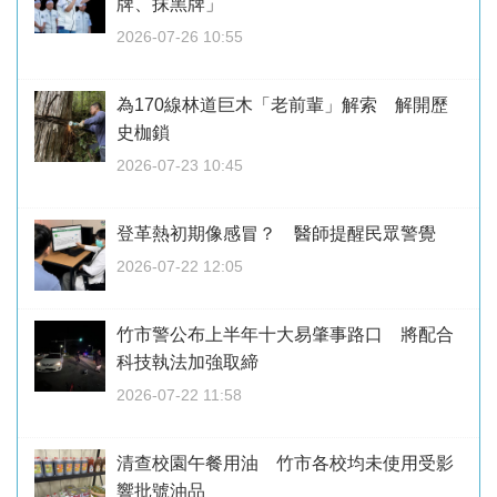
牌、抹黑牌」
2026-07-26 10:55
為170線林道巨木「老前輩」解索 解開歷
史枷鎖
2026-07-23 10:45
登革熱初期像感冒？ 醫師提醒民眾警覺
2026-07-22 12:05
竹市警公布上半年十大易肇事路口 將配合
科技執法加強取締
2026-07-22 11:58
清查校園午餐用油 竹市各校均未使用受影
響批號油品