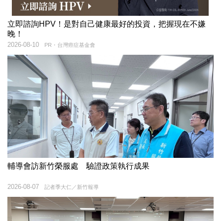
立即諮詢HPV！是對自己健康最好的投資，把握現在不嫌
晚！
2026-08-10
PR・台灣癌症基金會
輔導會訪新竹榮服處 驗證政策執行成果
2026-08-07
記者季大仁／新竹報導