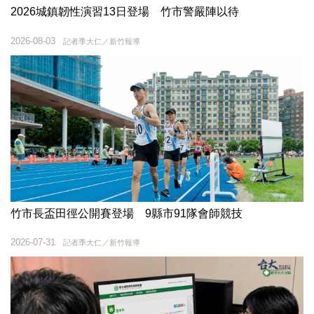
2026城鎮韌性演習13日登場 竹市警嚴陣以待
2026-08-03
記者季大仁／新竹報導
竹市長盃田徑公開賽登場 9縣市91隊會師競技
2026-07-31
記者季大仁／新竹報導