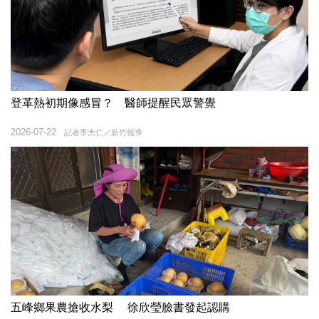
登革熱初期像感冒？ 醫師提醒民眾警覺
2026-07-22
記者季大仁／新竹報導
五峰鄉果農搶收水梨 徐欣瑩臉書發起認購