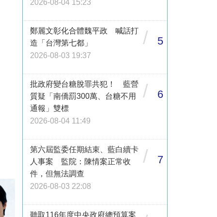
2026-08-04 15:23
鄭麗文彰化合體魏平政 喊話打
/
5
造「台灣第七都」
2026-08-03 19:37
批政府變台糖脫罪共犯！ 藍營
/
6
質疑「南僑罰300萬、台糖不用
通報」雙標
2026-08-04 11:49
第六屆監委任期結束、藍白續卡
/
7
人事案 監院：陳情案正常收
件，但無法調查
2026-08-03 22:08
聽取116年度中央政府總預算案