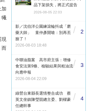
品下架損失，將正式提告
上加
2026-08-05 22:03
，犧
影／沈伯洋公園練滾輪抖成「磨
/
2
藥大師」 童仲彥開嗆：別再丟
展現
臉了！
2026-08-03 18:48
，而
中聯油脂案 高市府主張：增修
/
3
食安法第9條、檢驗結果與粗油流
向應申報
2026-08-04 22:09
綠營台東縣長選情整合成功 蔡
/
4
英文坐鎮陳瑩競總主委、劉櫂豪
任總幹事