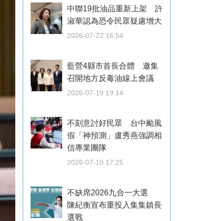
中聯19批油品重新上架 許
淑華認為恐令民眾疑慮增大
2026-07-22 16:54
藍營4縣市首長合體 邀集
召開地方反毒油線上會議
2026-07-19 19:14
不刻意討好民眾 台中颱風
假「神預測」盧秀燕強調相
信專業團隊
2026-07-10 17:25
不缺席2026九合一大選
陳紀衡宣布重投入集集鎮長
選戰