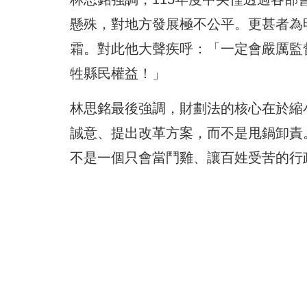
懸殊，對地方發展極不公平。更甚者為
霜。對此他大聲疾呼：「一定會嚴厲監
牲縣民權益！」
林思銘最後強調，財劃法的核心在於縮
誠意、提出改革方案，而不是甩鍋卸責
不是一個只會當鬥雞、讓百姓受苦的行