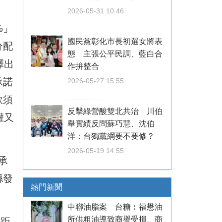
2026-05-31 10:46
%」
國民黨彰化市長初選女將表
分配
態 主張公平民調、藍白合
釋出
作拚整合
承諾
2026-05-27 15:55
款須
反擊綠營酸雙北共治 川伯
權又
舉實績反問蘇巧慧、沈伯
洋：台獨黨綱要不要修？
2026-05-19 14:55
承
縣發
熱門新聞
中聯油脂案 台糖︰福懋油
所供粗油導致商譽受損、商
差距