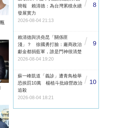
/
8
簡報 賴清德：為台灣累積永續
發展實力
2026-08-04 21:13
1瓶
賴清德與洪堯昆「關係匪
/
9
淺」？ 徐國勇打臉：廠商政治
獻金都捐藍軍，誰是門神很清楚
2026-08-04 19:20
蘇一峰凱道「義診」遭青鳥檢舉
/
10
恐挨罰10萬 楊植斗批綠營政治
借
追殺
2026-08-04 18:21