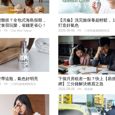
費難抓？全包式海島假期，
【汎倫】洗完臉保養超輕鬆， 
定食宿玩樂，省錢更省心！
打造好氣色
6
2026-08-06
PR・Club Med Taiwan
PR・三得利健康網路商店
要帶這瓶，氣色好明亮
下個月房租差一點？快上【易
網】三分鐘解決燃眉之急
6
PR・三得利健康網路商店
2026-08-06
PR・易借網