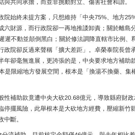
結與共同承擔，而並非挑動對立、傷害社會和諧。
院始終未提方案，只想維持「中央75%、地方25
成六財源，而行政院卻一再地推諉卸責；關於離島
卻遲遲不動並顛倒黑白；關於修法調降直轄市比例、
行政院卻反過來聲稱「擴大差距」。卓榮泰院長曾
半年卻毫無進展，更誇張的是，中央要求地方補助
根本是限縮地方發展空間，根本是「換湯不換藥、集
性補助款竟遭中央大砍20.68億元，導致縣府財政
臨停擺風險，此舉根本是大砍地方經費，壓縮新竹
政中斷。
會分流補助，目前核定金額僅46億元，與去年相比