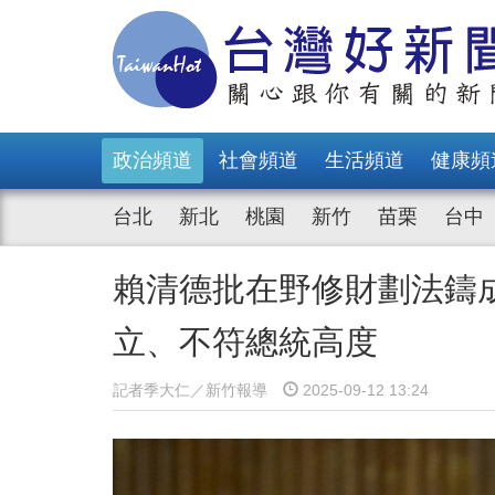
政治頻道
社會頻道
生活頻道
健康頻
台北
新北
桃園
新竹
苗栗
台中
賴清德批在野修財劃法鑄
立、不符總統高度
記者季大仁／新竹報導
2025-09-12 13:24