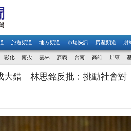
道
旅遊頻道
地方頻道
市場快訊
房產頻道
財
彰化
南投
雲林
嘉義
台南
高雄
屏東
成大錯 林思銘反批：挑動社會對