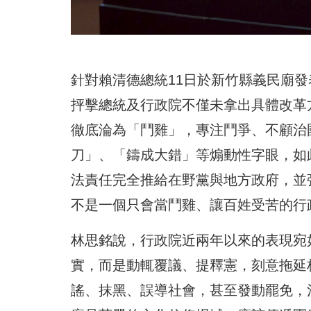
針對賴清德總統11日於新竹縣義民廟
抨擊總統及行政院不僅未拿出具體改革
徹底淪為「鬥雞」，專注鬥爭、不顧治
刀」、「鑄成大錯」等煽動性字眼，如
法責任完全推給在野黨與地方政府，並
不是一個只會當鬥雞、讓百姓受苦的行
林思銘說，行政院近兩年以來的表現宛
實，而是動輒覆議、提釋憲，刻意拖延
謠、抹黑、誤導社會，甚至發動罷免，