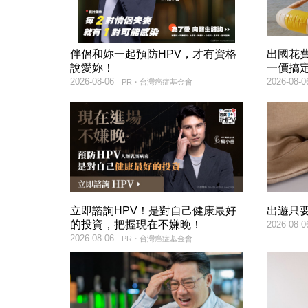
伴侶和妳一起預防HPV，才有資格
出國花
說愛妳！
一價搞
2026-08-06
2026-08-0
PR・台灣癌症基金會
立即諮詢HPV！是對自己健康最好
出遊只
的投資，把握現在不嫌晚！
2026-08-0
2026-08-06
PR・台灣癌症基金會