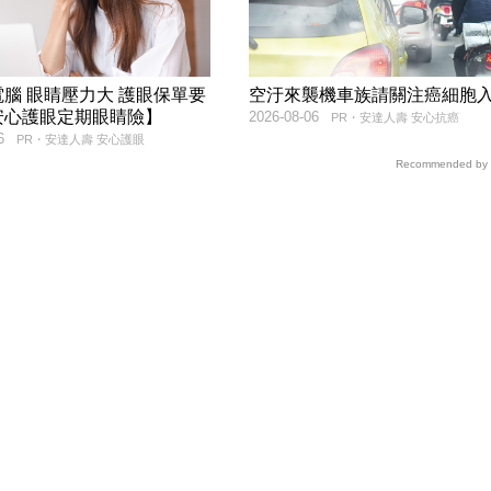
腦 眼睛壓力大 護眼保單要
空汙來襲機車族請關注癌細胞
安心護眼定期眼睛險】
2026-08-06
PR・安達人壽 安心抗癌
6
PR・安達人壽 安心護眼
Recommended by