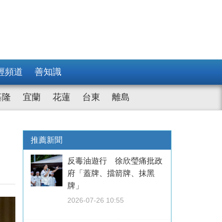
經頻道
善知識
基隆
宜蘭
花蓮
台東
離島
推薦新聞
反毒油遊行 徐欣瑩痛批政
府「蓋牌、擋箭牌、抹黑
牌」
2026-07-26 10:55