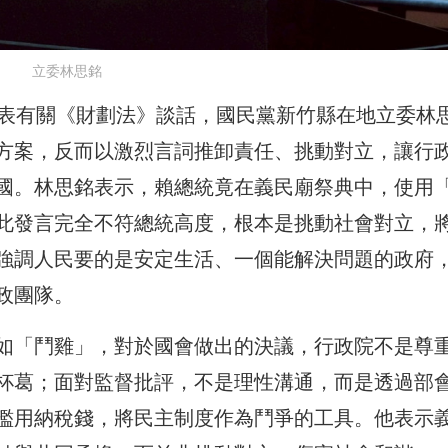
立委林思銘
發表有關《財劃法》談話，國民黨新竹縣在地立委林
方案，反而以激烈言詞推卸責任、挑動對立，讓行
國。林思銘表示，賴總統竟在義民廟祭典中，使用
此發言完全不符總統高度，根本是挑動社會對立，
強調人民要的是安定生活、一個能解決問題的政府
政團隊。
如「鬥雞」，對於國會做出的決議，行政院不是尊
杯葛；面對監督批評，不是理性溝通，而是透過部
濫用納稅錢，將民主制度作為鬥爭的工具。他表示