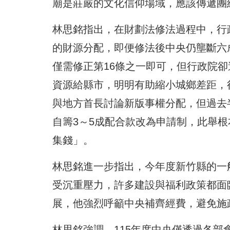
廟是莊嚴的文化信仰場域，應該傳遞團
林思銘指出，在財劃法修法過程中，行政
的財源分配，即便修法後中央仍壟斷六
僅需修正第16條之一即可，但行政院
資源給縣市，明明有助縮小城鄉差距，
與地方首長討論新版事權分配，但過去
自籌3～5成配合款改為申請制，此舉
集錢」。
林思銘進一步指出，今年度新竹縣的一般
受沉重壓力，許多建設與福利政策都面
展，他強烈呼籲中央補齊經費，避免施
林思銘強調，115年度中央僅透過各部