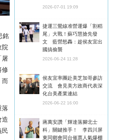
2026-07-01 19:09
捷運三鶯線准營運爆「割稻
尾」大戰！蘇巧慧搶先發
思銘
文 藍營怒轟：趁侯友宜出
政院
國搞偷襲
「屠
2026-06-24 11:28
將修
侯友宜率團赴美芝加哥參訪
，而
交流 會見美方政商代表深
化台美產業連結
2026-06-22 16:00
重落
會造
蔣萬安讚「輝達落腳北士
科」關鍵推手！ 李四川屏
義民
東同鄉會同台催票人氣爆棚