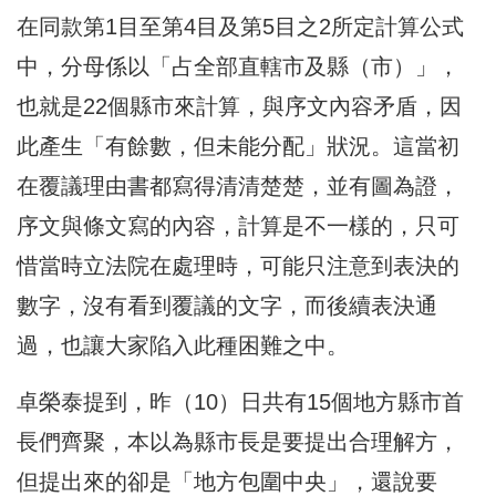
在同款第1目至第4目及第5目之2所定計算公式
中，分母係以「占全部直轄市及縣（市）」，
也就是22個縣市來計算，與序文內容矛盾，因
此產生「有餘數，但未能分配」狀況。這當初
在覆議理由書都寫得清清楚楚，並有圖為證，
序文與條文寫的內容，計算是不一樣的，只可
惜當時立法院在處理時，可能只注意到表決的
數字，沒有看到覆議的文字，而後續表決通
過，也讓大家陷入此種困難之中。
卓榮泰提到，昨（10）日共有15個地方縣市首
長們齊聚，本以為縣市長是要提出合理解方，
但提出來的卻是「地方包圍中央」，還說要