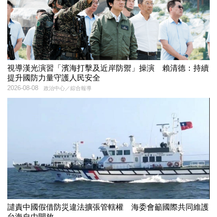
視導漢光演習「濱海打擊及近岸防禦」操演 賴清德：持續
提升國防力量守護人民安全
2026-08-08
政治中心／綜合報導
譴責中國假借防災違法擴張管轄權 海委會籲國際共同維護
台海自由開放