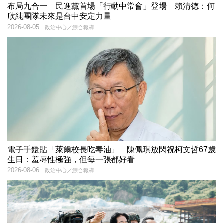
布局九合一 民進黨首場「行動中常會」登場 賴清德：何
欣純團隊未來是台中安定力量
2026-08-05
政治中心／綜合報導
電子手鐶貼「萊爾校長吃毒油」 陳佩琪放閃祝柯文哲67歲
生日：羞辱性極強，但每一張都好看
2026-08-06
政治中心／綜合報導