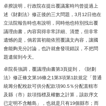
卓揆說明，行政院在提出覆議案時均曾提過上
述《財劃法》修正後的三大問題，3月12日他在
立法院報告時也有說明，同時他也特別找出覆
議理由書，內容寫得非常詳細、清楚，但非常
遺憾的是，倘若當初能依照覆議文內容，讓國
會能夠充分討論，也許就會發現錯誤，不把問
題遺留到今天。
卓院長強調，覆議理由書第3頁提到，《財劃
法》修正條文第16條之1第3項第1款規定「普通
統籌分配稅款可供分配款項90.5％分配直轄市
及縣（市）款項指標及權數之計算，該款序文
已定明不含離島」，也就是只有19個縣市；而