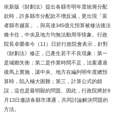
依新版《財劃法》提出各縣市明年度統籌分配
款時，許多縣市分配款不增反減，更出現「富
者縣市越富」，與高達345億元預算被修法後法
條卡住，中央及地方均無法動用等怪象。行政
院長卓榮泰今（11）日於行政院會表示，針對
《財劃法》修正，已產生若干不良現象：第一
是城鄉失衡；第二是作業時間不足，法案通過
後馬上實施，讓中央、地方在編列明年度總預
算時，陷入極大困難；第三，計算公式的錯
誤，這也是最明顯的問題。因此，行政院將於9
月13日邀請各縣市溝通，共同討論解決問題的
方法。