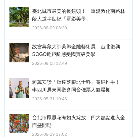
臺北城市最美的長鏡頭！ 重溫敦化南路林
蔭大道半世紀「電影美學」
2026-06-09 08:20
故宮典藏大師吳卿金雕藝術展 台北復興
SOGO近距離感受國寶級美學
2026-06-08 12:49
蔣萬安讚「輝達落腳北士科」關鍵推手！
李四川屏東同鄉會同台催票人氣爆棚
2026-05-31 10:46
台北市鳳凰花海如火綻放 四大熱點進入全
面盛開期
2026-05-29 17:02