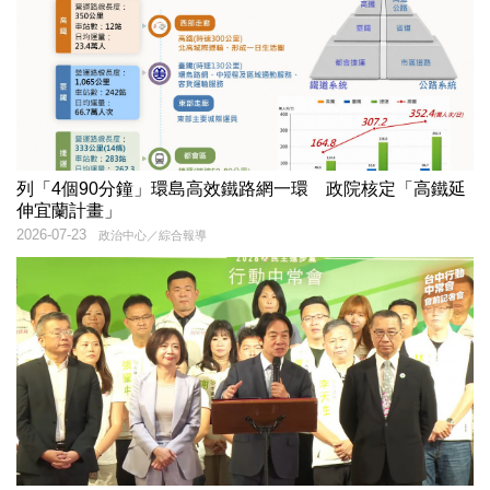
列「4個90分鐘」環島高效鐵路網一環 政院核定「高鐵延
伸宜蘭計畫」
2026-07-23
政治中心／綜合報導