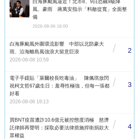
白海豚颱風逼近！北市8、9日恐飆9級陣
風、豪雨 蔣萬安指示「料敵從寬」全面整
備
2026-08-06 16:00
白海豚颱風外圍環流影響 中部以北防豪大
/
2
雨、沿海離島風強浪大留意巨浪
2026-08-08 10:59
電子手鐶貼「萊爾校長吃毒油」 陳佩琪放閃
/
3
祝柯文哲67歲生日：羞辱性極強，但每一張都
好看
2026-08-06 18:13
買BNT疫苗遭詐10.6億元被控態度消極 慈濟
/
4
託律師再聲明：採取必要法律措施捍衛捐款大
眾權益