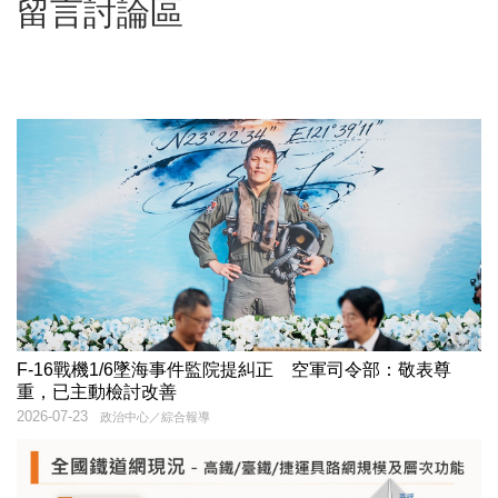
留言討論區
F-16戰機1/6墜海事件監院提糾正 空軍司令部：敬表尊
重，已主動檢討改善
2026-07-23
政治中心／綜合報導