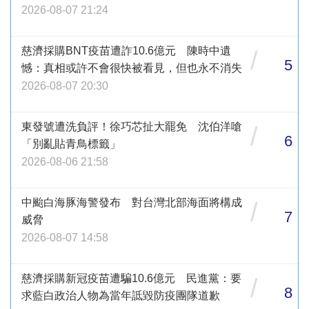
2026-08-07 21:24
慈濟採購BNT疫苗遭詐10.6億元 陳時中遺
/
5
憾：真相或許不會很快被看見，但也永不消失
2026-08-07 20:30
東發號遭洗負評！徐巧芯扯大罷免 沈伯洋嗆
/
6
「別亂貼青鳥標籤」
2026-08-06 21:58
中颱白海豚海警發布 對台灣北部海面將構成
/
7
威脅
2026-08-07 14:58
慈濟採購新冠疫苗遭騙10.6億元 民進黨：要
/
8
求藍白政治人物為當年詆毀防疫團隊道歉