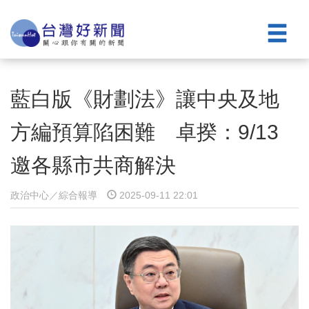
藍白版《財劃法》讓中央及地
方編預算陷困難 卓揆：9/13
邀各縣市共商解決
政治中心／綜合報導
2025-09-11 22:01