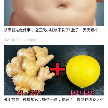
起床就先做件事，沒三天小腹就不見了! 肚子一天天變小！
2026-08-06
PR・新素簡
減肥首選，檸檬加它，堅持一週，腰細了，瘦到你懷疑人生