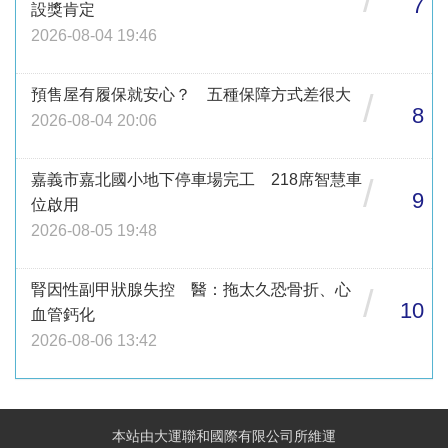
7
設獎肯定
2026-08-04 19:46
預售屋有履保就安心？ 五種保障方式差很大
/
8
2026-08-04 20:06
嘉義市嘉北國小地下停車場完工 218席智慧車
/
9
位啟用
2026-08-05 19:48
腎因性副甲狀腺失控 醫：拖太久恐骨折、心
/
10
血管鈣化
2026-08-06 13:42
本站由大運聯和國際有限公司所維運