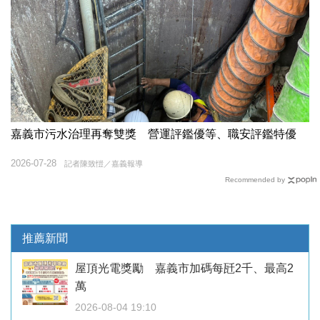
嘉義市污水治理再奪雙獎 營運評鑑優等、職安評鑑特優
2026-07-28
記者陳致愷／嘉義報導
Recommended by
推薦新聞
屋頂光電獎勵 嘉義市加碼每瓩2千、最高2
萬
2026-08-04 19:10