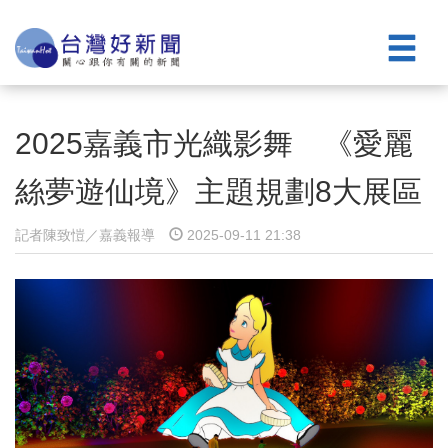
2025嘉義市光織影舞 《愛麗
絲夢遊仙境》主題規劃8大展區
記者陳致愷／嘉義報導
2025-09-11 21:38