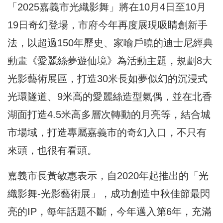
「2025嘉義市光織影舞」將在10月4日至10月
19日奇幻登場，市府今年再度展現吸睛創新手
法，以超過150年歷史、家喻戶曉的迪士尼經典
動畫《愛麗絲夢遊仙境》為活動主題，規劃8大
光影藝術展區，打造30米長如夢似幻的沉浸式
光環隧道、9米高的愛麗絲造型氣偶，並在北香
湖面打造4.5米高多層次轉動的月亮等，結合城
市場域，打造專屬嘉義市的奇幻入口，不只有
來頭，也很有看頭。
嘉義市長黃敏惠表示，自2020年起推出的「光
織影舞-光影藝術展」，成功創造中秋佳節最閃
亮的IP，每年話題不斷，今年邁入第6年，充滿