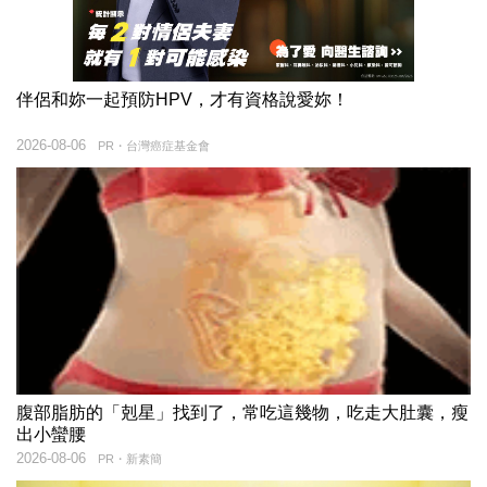
伴侶和妳一起預防HPV，才有資格說愛妳！
2026-08-06
PR・台灣癌症基金會
腹部脂肪的「剋星」找到了，常吃這幾物，吃走大肚囊，瘦
出小蠻腰
2026-08-06
PR・新素簡