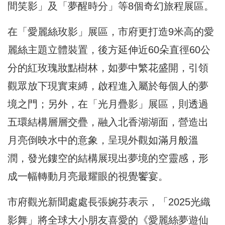
間笑影」及「夢醒時分」等8個奇幻旅程展區。
在「愛麗絲玫影」展區，市府更打造9米高的愛
麗絲主題立體裝置，後方延伸近60朵直徑60公
分的紅玫瑰妝點樹林，如夢中繁花盛開，引領
觀眾放下現實束縛，啟程進入屬於每個人的夢
境之門；另外，在「光月疊影」展區，則透過
五環結構層層交疊，融入北香湖湖面，營造出
月亮倒映水中的意象，呈現外觀如滿月般溫
潤，發光鏤空的結構展現出夢境的空靈感，形
成一幅轉動月亮最耀眼的視覺饗宴。
市府觀光新聞處處長張婉芬表示，「2025光織
影舞」將全球大小朋友喜愛的《愛麗絲夢遊仙