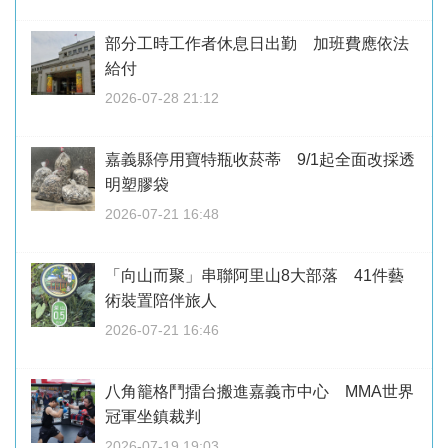
部分工時工作者休息日出勤 加班費應依法
給付
2026-07-28 21:12
嘉義縣停用寶特瓶收菸蒂 9/1起全面改採透
明塑膠袋
2026-07-21 16:48
「向山而聚」串聯阿里山8大部落 41件藝
術裝置陪伴旅人
2026-07-21 16:46
八角籠格鬥擂台搬進嘉義市中心 MMA世界
冠軍坐鎮裁判
2026-07-19 19:03