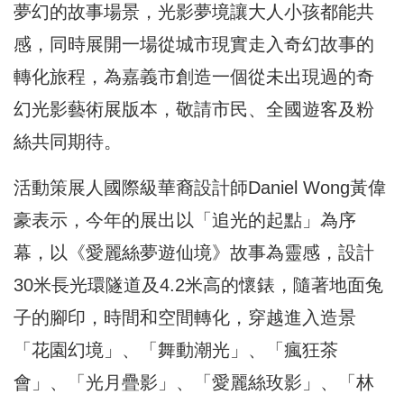
夢幻的故事場景，光影夢境讓大人小孩都能共
感，同時展開一場從城市現實走入奇幻故事的
轉化旅程，為嘉義市創造一個從未出現過的奇
幻光影藝術展版本，敬請市民、全國遊客及粉
絲共同期待。
活動策展人國際級華裔設計師Daniel Wong黃偉
豪表示，今年的展出以「追光的起點」為序
幕，以《愛麗絲夢遊仙境》故事為靈感，設計
30米長光環隧道及4.2米高的懷錶，隨著地面兔
子的腳印，時間和空間轉化，穿越進入造景
「花園幻境」、「舞動潮光」、「瘋狂茶
會」、「光月疊影」、「愛麗絲玫影」、「林