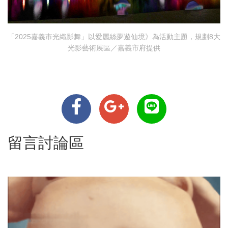
「2025嘉義市光織影舞」以愛麗絲夢遊仙境》為活動主題，規劃8大
光影藝術展區／嘉義市府提供
留言討論區