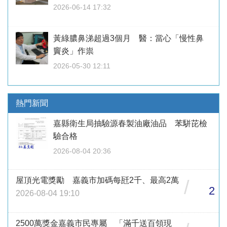
2026-06-14 17:32
黃綠膿鼻涕超過3個月 醫：當心「慢性鼻
竇炎」作祟
2026-05-30 12:11
熱門新聞
嘉縣衛生局抽驗源春製油廠油品 苯駢芘檢
驗合格
2026-08-04 20:36
屋頂光電獎勵 嘉義市加碼每瓩2千、最高2萬
/
2
2026-08-04 19:10
2500萬獎金嘉義市民專屬 「滿千送百領現