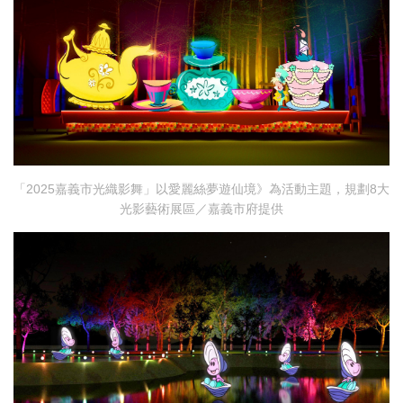
「2025嘉義市光織影舞」以愛麗絲夢遊仙境》為活動主題，規劃8大
光影藝術展區／嘉義市府提供