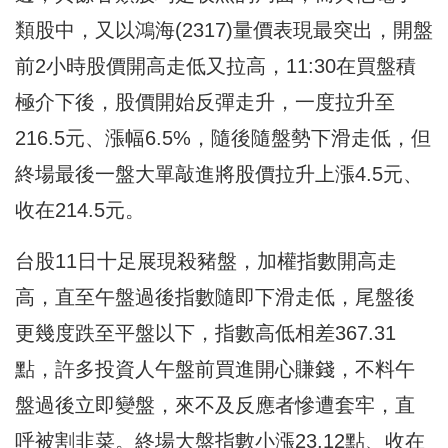
類股中，又以鴻海(2317)量價表現最突出，開盤
前2小時股價開高走低又拉高，11:30在買盤積
極介下後，股價開始反彈走升，一度拉升至
216.5元、漲幅6.5%，隨後隨盤勢下滑走低，但
終場最後一盤大單敲進將股價拉升上漲4.5元、
收在214.5元。
台股11日十足展現殺豬盤，加權指數開高走
高，直至午盤過後指數隨即下滑走低，尾盤後
更幾度跌至平盤以下，指數高低相差367.31
點，許多投資人午盤前買進開心賺錢，不料午
盤過後立即變盤，來不及反應者慘遭套牢，直
呼被割韭菜。終場大盤指數小漲23.12點、收在