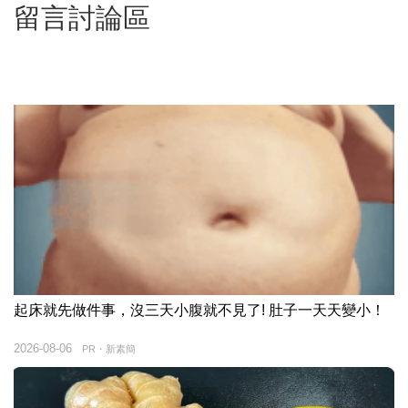
留言討論區
起床就先做件事，沒三天小腹就不見了! 肚子一天天變小！
2026-08-06
PR・新素簡