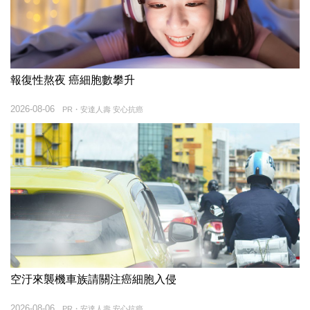
報復性熬夜 癌細胞數攀升
2026-08-06
PR・安達人壽 安心抗癌
空汙來襲機車族請關注癌細胞入侵
2026-08-06
PR・安達人壽 安心抗癌