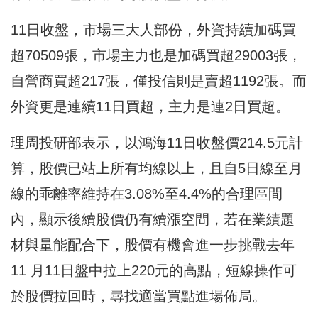
11日收盤，市場三大人部份，外資持續加碼買
超70509張，市場主力也是加碼買超29003張，
自營商買超217張，僅投信則是賣超1192張。而
外資更是連續11日買超，主力是連2日買超。
理周投研部表示，以鴻海11日收盤價214.5元計
算，股價已站上所有均線以上，且自5日線至月
線的乖離率維持在3.08%至4.4%的合理區間
內，顯示後續股價仍有續漲空間，若在業績題
材與量能配合下，股價有機會進一步挑戰去年
11 月11日盤中拉上220元的高點，短線操作可
於股價拉回時，尋找適當買點進場佈局。