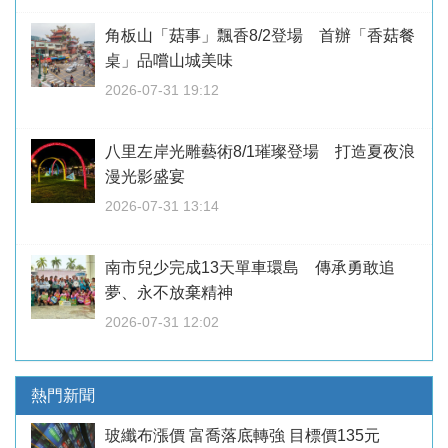
角板山「菇事」飄香8/2登場 首辦「香菇餐
桌」品嚐山城美味
2026-07-31 19:12
八里左岸光雕藝術8/1璀璨登場 打造夏夜浪
漫光影盛宴
2026-07-31 13:14
南市兒少完成13天單車環島 傳承勇敢追
夢、永不放棄精神
2026-07-31 12:02
熱門新聞
玻纖布漲價 富喬落底轉強 目標價135元