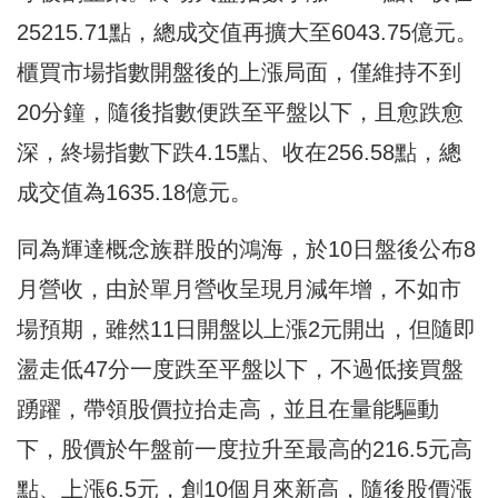
25215.71點，總成交值再擴大至6043.75億元。
櫃買市場指數開盤後的上漲局面，僅維持不到
20分鐘，隨後指數便跌至平盤以下，且愈跌愈
深，終場指數下跌4.15點、收在256.58點，總
成交值為1635.18億元。
同為輝達概念族群股的鴻海，於10日盤後公布8
月營收，由於單月營收呈現月減年增，不如市
場預期，雖然11日開盤以上漲2元開出，但隨即
盪走低47分一度跌至平盤以下，不過低接買盤
踴躍，帶領股價拉抬走高，並且在量能驅動
下，股價於午盤前一度拉升至最高的216.5元高
點、上漲6.5元，創10個月來新高，隨後股價漲