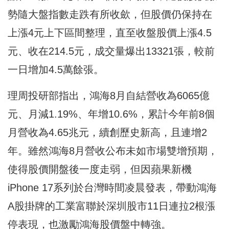
勢隨大盤指數走跌有所收歛，但股價仍保持在
上漲4元上下區間整理，直至收盤股價上漲4.5
元、收在214.5元，成交量爆出13321張，較前
一日增加4.5萬餘張。
理周投研部指出，鴻海8月自結營收為6065億
元、月減1.19%、年增10.6%，累計今年前8個
月營收為4.65兆元，續創歷史新高，且連增2
年。雖然鴻海8月營收公布未如市場雙增預期，
使得股價開盤後一度走弱，但因蘋果新機
iPhone 17系列於台灣時間凌晨發表，帶動鴻海
A股掛牌的工業富聯於深圳股市11日連拉2根漲
停表現，也激勵鴻海股價盤中轉強。