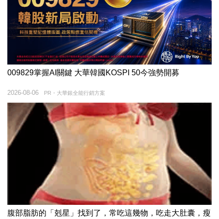
009829掌握AI關鍵 大華韓國KOSPI 50今強勢開募
2026-08-06
PR・大華銀全能行銷方案
腹部脂肪的「剋星」找到了，常吃這幾物，吃走大肚囊，瘦