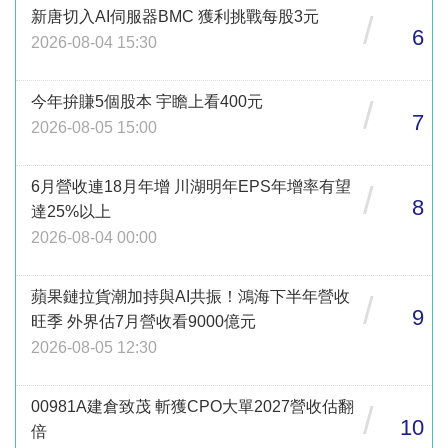
新唐切入AI伺服器BMC 獲利挑戰每股3元
/
6
2026-08-04 15:30
今年拚賺5個股本 宇瞻上看400元
/
7
2026-08-05 15:00
6月營收連18月年增 川湖明年EPS年增率有望
/
8
達25%以上
2026-08-04 00:00
蘋果鏈拉貨潮加持與AI共振！鴻海下半年營收
/
9
旺季 外界估7月營收看9000億元
2026-08-05 12:30
00981A建倉致茂 斬獲CPO大單2027營收估翻
/
10
倍