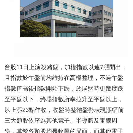
台股11日上演殺豬盤，加權指數以連7漲開出，
且指數於午盤前均維持在高檔整理，不過午盤
指數捧高後指數開始下跌，於尾盤時更幾度跌
至平盤以下，終場指數所幸拉升至平盤以上，
以上漲23點作收，收盤時整體盤勢表現漲幅前
三大類股依序為其他電子、半導體及電腦周
邊，其餘各類股均是收黑的局面，而其他電子