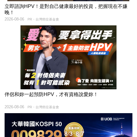
立即諮詢HPV！是對自己健康最好的投資，把握現在不嫌
晚！
2026-08-06
PR・台灣癌症基金會
伴侶和妳一起預防HPV，才有資格說愛妳！
2026-08-06
PR・台灣癌症基金會